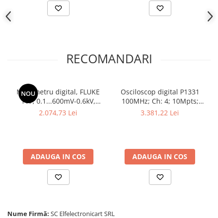
RECOMANDARI
Multimetru digital, FLUKE
Osciloscop digital P1331
NOU
117, 0.1...600mV-0.6kV,
100MHz; Ch: 4; 10Mpts;
1mA...6A
250Msps; Rezoluţie: 8bit
2.074,73 Lei
3.381,22 Lei
destinat Ecran tactil
ADAUGA IN COS
ADAUGA IN COS
Nume Firmă:
SC Elfelectronicart SRL