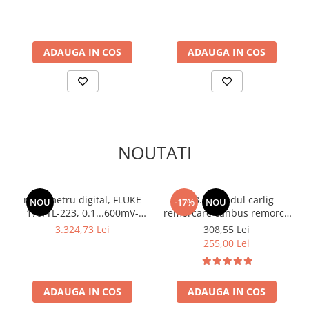
ADAUGA IN COS
ADAUGA IN COS
NOUTATI
multimetru digital, FLUKE
TM3.24 modul carlig
NOU
-17%
NOU
179/TL-223, 0.1...600mV-
remorcare canbus remorca
1kV, 10µA...60mA-10A
7 sau 13 pini, 12V Universal
3.324,73 Lei
308,55 Lei
255,00 Lei
ADAUGA IN COS
ADAUGA IN COS