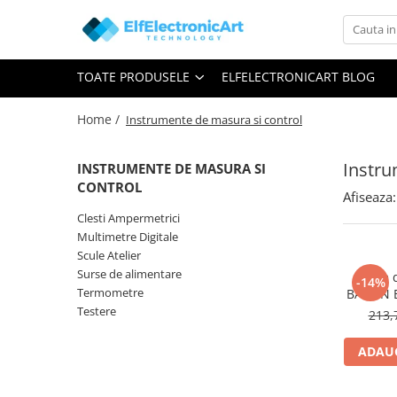
Toate Produsele
TOATE PRODUSELE
ELFELECTRONICART BLOG
Audio
Auto
Home /
Instrumente de masura si control
Instrumente de masura si control
Clesti Ampermetrici
Instru
INSTRUMENTE DE MASURA SI
CONTROL
Multimetre Digitale
Afiseaza:
Clesti Ampermetrici
Scule Atelier
Multimetre Digitale
Surse de alimentare
Scule Atelier
Surse de alimentare
Termometre
Stație
-14%
Termometre
BAKON E
Testere
200...48
Testere
213,
Osciloscoape
ADAUG
Accesorii
Osciloscoape AXIOMET