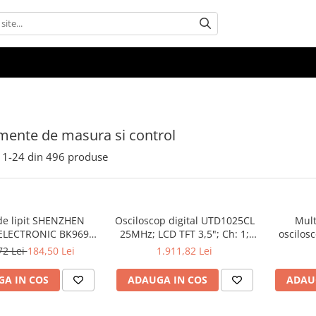
mente de masura si control
1-
24
din
496
produse
 de lipit SHENZHEN
Osciloscop digital UTD1025CL
Mult
LECTRONIC BK969,
25MHz; LCD TFT 3,5"; Ch: 1;
oscilos
0°C control analogic,
250Msps; 12kpts compatibil
HDS242,
72 Lei
184,50 Lei
1.911,82 Lei
cu buton
cu Decodificare serială
A IN COS
ADAUGA IN COS
ADAU