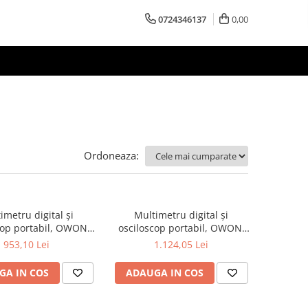
0724346137
0,00
Ordoneaza:
imetru digital și
Multimetru digital și
cop portabil, OWON,
osciloscop portabil, OWON,
 200mV-1kV, 200mA-
HDS242S, 200mV-1kV, 200mA-
953,10 Lei
1.124,05 Lei
GA IN COS
ADAUGA IN COS