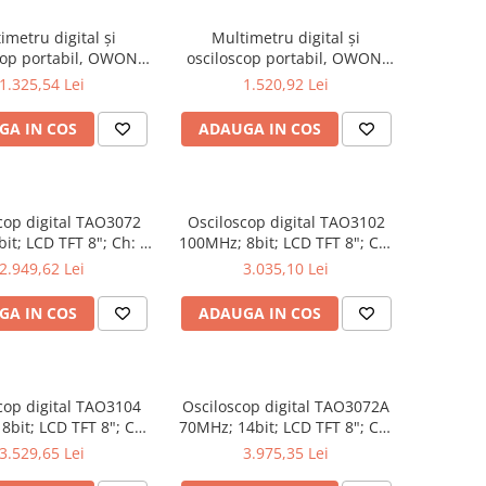
imetru digital și
Multimetru digital și
cop portabil, OWON,
osciloscop portabil, OWON,
, 200mV-1kV, 200mA-
HDS2102S, 200mV-1kV,
1.325,54 Lei
1.520,92 Lei
200mA-
GA IN COS
ADAUGA IN COS
cop digital TAO3072
Osciloscop digital TAO3102
it; LCD TFT 8"; Ch: 2;
100MHz; 8bit; LCD TFT 8"; Ch:
 40Mpts sustinand
2; 1Gsps; 40Mpts pentru a
2.949,62 Lei
3.035,10 Lei
Ecran color
oferi Ecran color
GA IN COS
ADAUGA IN COS
cop digital TAO3104
Osciloscop digital TAO3072A
8bit; LCD TFT 8"; Ch:
70MHz; 14bit; LCD TFT 8"; Ch:
s; 40Mpts inclus in
2; 1Gsps; 40Mpts dotat cu
3.529,65 Lei
3.975,35 Lei
naliză semnal
tehnologie de Analiză semnal