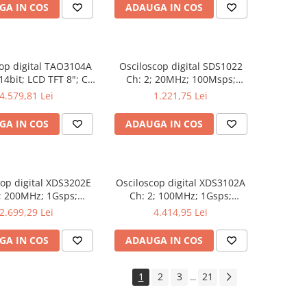
GA IN COS
ADAUGA IN COS
op digital TAO3104A
Osciloscop digital SDS1022
4bit; LCD TFT 8"; Ch:
Ch: 2; 20MHz; 100Msps;
 40Mpts care permite
10kpts; LCD 7"S; 15W care
4.579,81 Lei
1.221,75 Lei
as în timp real
dispune de Triggering avansat
GA IN COS
ADAUGA IN COS
cop digital XDS3202E
Osciloscop digital XDS3102A
; 200MHz; 1Gsps;
Ch: 2; 100MHz; 1Gsps;
; LCD TFT 8"; XDS
40Mpts; LCD TFT 8"; XDS bazat
2.699,29 Lei
4.414,95 Lei
Decodificare
pe Memorie adâncă
serială
GA IN COS
ADAUGA IN COS
1
2
3
21
...