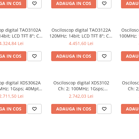
A IN COS
ADAUGA IN COS
ADAU
op digital TAO3102A
Osciloscop digital TAO3122A
Oscilosc
4bit; LCD TFT 8"; Ch:
120MHz; 14bit; LCD TFT 8"; Ch:
100MHz; 1
s; 40Mpts dotat cu
2; 1Gsps; 40Mpts integrat cu
4; 1Gsps;
4.324,84 Lei
4.451,60 Lei
rători automate
Măsurători automate
Ce
A IN COS
ADAUGA IN COS
ADAU
op digital XDS3062A
Osciloscop digital XDS3102
Oscilos
0MHz; 1Gsps; 40Mpts;
Ch: 2; 100MHz; 1Gsps;
Ch: 2
 8"; XDS care ofera
40Mpts; LCD TFT 8"; XDS ce
40Mpts
2.711,50 Lei
2.742,03 Lei
ggering avansat
include Triggering avansat
integrat cu 
A IN COS
ADAUGA IN COS
ADAU