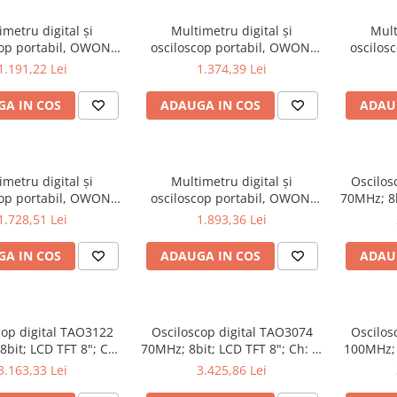
imetru digital și
Multimetru digital și
Mult
cop portabil, OWON,
osciloscop portabil, OWON,
oscilos
 200mV-1kV, 200mA-
HDS272S, 200mV-1kV, 200mA-
HDS2102
1.191,22 Lei
1.374,39 Lei
A IN COS
ADAUGA IN COS
ADAU
imetru digital și
Multimetru digital și
Oscilos
cop portabil, OWON,
osciloscop portabil, OWON,
70MHz; 8b
 200mV-1kV, 200mA-
HDS2202S, 200mV-1kV,
1Gsps;
1.728,51 Lei
1.893,36 Lei
200mA-
A IN COS
ADAUGA IN COS
ADAU
cop digital TAO3122
Osciloscop digital TAO3074
Oscilos
bit; LCD TFT 8"; Ch:
70MHz; 8bit; LCD TFT 8"; Ch: 4;
100MHz; 
; 40Mpts ce include
1Gsps; 40Mpts compatibil cu
4; 1Gsp
3.163,33 Lei
3.425,86 Lei
dificare serială
Măsurători automate
A