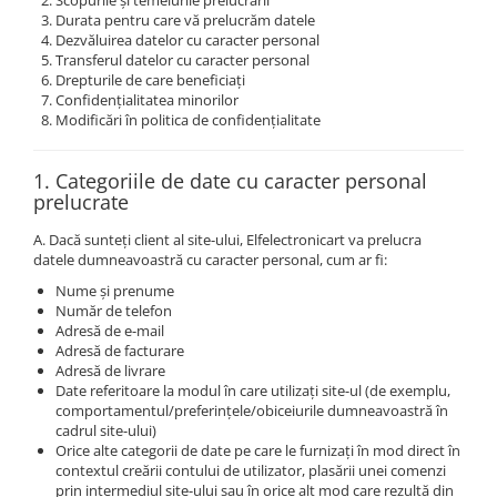
Osciloscoape B&K PRECISION
Durata pentru care vă prelucrăm datele
Dezvăluirea datelor cu caracter personal
Osciloscoape FLUKE
Transferul datelor cu caracter personal
Drepturile de care beneficiați
Osciloscoape GW INSTEK
Confidențialitatea minorilor
Osciloscoape HANTEK
Modificări în politica de confidențialitate
Osciloscoape KEYSIGHT
1. Categoriile de date cu caracter personal
Osciloscoape OWON
prelucrate
Osciloscoape Peaktech
A. Dacă sunteți client al site-ului, Elfelectronicart va prelucra
Osciloscoape ROHDE & SCHWARZ
datele dumneavoastră cu caracter personal, cum ar fi:
Osciloscoape TELEDYNE LECROY
Nume și prenume
Număr de telefon
Osciloscoape UNI-T
Adresă de e-mail
Adresă de facturare
Adresă de livrare
Date referitoare la modul în care utilizați site-ul (de exemplu,
comportamentul/preferințele/obiceiurile dumneavoastră în
cadrul site-ului)
Orice alte categorii de date pe care le furnizați în mod direct în
contextul creării contului de utilizator, plasării unei comenzi
prin intermediul site-ului sau în orice alt mod care rezultă din