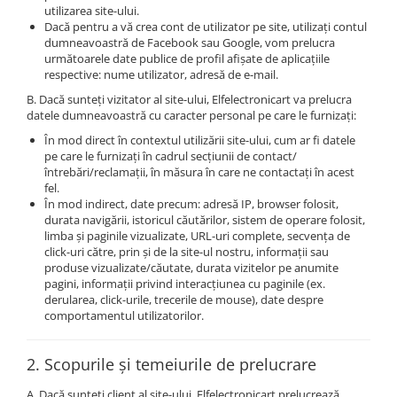
utilizarea site-ului.
Dacă pentru a vă crea cont de utilizator pe site, utilizați contul
dumneavoastră de Facebook sau Google, vom prelucra
următoarele date publice de profil afişate de aplicațiile
respective: nume utilizator, adresă de e-mail.
B. Dacă sunteți vizitator al site-ului, Elfelectronicart va prelucra
datele dumneavoastră cu caracter personal pe care le furnizați:
În mod direct în contextul utilizării site-ului, cum ar fi datele
pe care le furnizați în cadrul secțiunii de contact/
întrebări/reclamații, în măsura în care ne contactați în acest
fel.
În mod indirect, date precum: adresă IP, browser folosit,
durata navigării, istoricul căutărilor, sistem de operare folosit,
limba și paginile vizualizate, URL-uri complete, secvența de
click-uri către, prin și de la site-ul nostru, informații sau
produse vizualizate/căutate, durata vizitelor pe anumite
pagini, informații privind interacțiunea cu paginile (ex.
derularea, click-urile, trecerile de mouse), date despre
comportamentul utilizatorilor.
2. Scopurile și temeiurile de prelucrare
A. Dacă sunteți client al site-ului, Elfelectronicart prelucrează