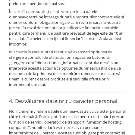
prelucrare menționate mai sus.
În cazul în care sunteți client, vom prelucra datele
dumneavoastră pe întreaga durată a raporturilor contractuale și
ulterior conform obligațiilor legale care revin în sarcina noastră
(de ex., în cazul documentelor justificative financiar-contabile
pentru care termenul de păstrare prevăzut de lege este de 10 ani
de la data încheierii exercițiului financiar în cursul căruia au fost
întocmite).
În situația în care sunteți client și vă exercitați opțiunea de
ștergere a contului de utilizator, prin apăsarea butonului
„ștergere cont” din secțiunea „informațiile contului meu”, vom
interpreta această acțiune ca opțiunea dumneavoastră de a vă
dezabona de la primirea de comunicări comerciale prin care vă
ținem la curent despre produsele și serviciile oferite prin
intermediul site-ului.
4. Dezvăluirea datelor cu caracter personal
Nu închiriem/vindem datele dumneavoastră cu caracter personal
către terțe părți. Datele pot fi accesibile pentru terțe părți precum
furnizori de servicii, operatori de transport, furnizori de hosting,
companii IT, numite, dacă este necesar, ca persoane
împuternicite de Operator. Acestea sunt obligate prin contract să