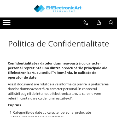
Toate Produsele
Audio
Auto
Politica de Confidentialitate
Instrumente de masura si control
Clesti Ampermetrici
Multimetre Digitale
Confidențialitatea datelor dumneavoastră cu caracter
Scule Atelier
personal reprezintă una dintre preocupările principale ale
Elfelectronicart, cu sediul în România, în calitate de
Surse de alimentare
operator de date.
Termometre
Acest document are rolul de a vă informa cu privire la prelucrarea
datelor dumneavoastră cu caracter personal, în contextul
Testere
utilizării paginii de internet elfelectronicart.ro, la care ne vom
Osciloscoape
referi în continuare cu denumirea „site-ul”.
Accesorii
Cuprins
Osciloscoape AXIOMET
Categoriile de date cu caracter personal prelucrate
Scopurile și temeiurile prelucrării