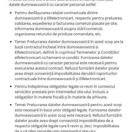
datele dumneavoastră cu caracter personal astfel:
Pentru desfășurarea relației contractuale dintre
dumneavoastră și Elfelectronicart, respectiv pentru preluarea,
validarea, expedierea și facturarea comenzii plasate pe site,
informarea dumneavoastră asupra stării comenzii,
organizarea returului de produse comandate, etc.
Temei: Prelucrarea datelor dumneavoastră în acest scop are la
bază contractul încheiat între dumneavoastră și
Elfelectronicart, definit în cuprinsul Termenelor și Condițiilor
elfelectronicart.ro/termeni-si-conditii. Furnizarea datelor
dumneavoastră cu caracter personal este necesară pentru
executarea acestui contract. Refuzul furnizării datelor poate
avea drept consecință imposibilitatea derulării raporturilor
contractuale între dumneavoastră și Elfelectronicart.
Pentru îndeplinirea obligațiilor legale ce revin în contextul
serviciilor prestate prin intermediul site-ului, inclusiv a
obligațiilor în materie fiscală și în materie de arhivare.
Temei: Prelucrarea datelor dumneavoastră pentru acest scop
este necesară în baza unor obligații legale. Furnizarea datelor
dumneavoastră în acest scop este necesară. Refuzul furnizării
datelor poate avea drept consecință imposibilitatea de a
respecta obligațiile legale care îi revin și, deci, imposibilitatea
de a vă oferi serviciile prin intermediul site-ului.