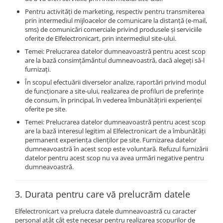
Pentru activități de marketing, respectiv pentru transmiterea
prin intermediul mijloacelor de comunicare la distanță (e-mail,
sms) de comunicări comerciale privind produsele și serviciile
oferite de Elfelectronicart, prin intermediul site-ului.
Temei: Prelucrarea datelor dumneavoastră pentru acest scop
are la bază consimțământul dumneavoastră, dacă alegeți să-l
furnizați.
În scopul efectuării diverselor analize, raportări privind modul
de funcționare a site-ului, realizarea de profiluri de preferințe
de consum, în principal, în vederea îmbunătățirii experienței
oferite pe site.
Temei: Prelucrarea datelor dumneavoastră pentru acest scop
are la bază interesul legitim al Elfelectronicart de a îmbunătăți
permanent experiența clienților pe site. Furnizarea datelor
dumneavoastră în acest scop este voluntară. Refuzul furnizării
datelor pentru acest scop nu va avea urmări negative pentru
dumneavoastră.
3. Durata pentru care vă prelucrăm datele
Elfelectronicart va prelucra datele dumneavoastră cu caracter
personal atât cât este necesar pentru realizarea scopurilor de