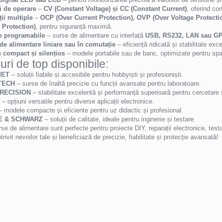
 de operare
–
CV (Constant Voltage) și CC (Constant Current)
, oferind con
ții multiple
–
OCP (Over Current Protection), OVP (Over Voltage Protecti
t Protection)
, pentru siguranță maximă.
e programabile
– surse de alimentare cu interfață
USB, RS232, LAN sau G
de alimentare liniare sau în comutație
– eficiență ridicată și stabilitate exce
 compact și silențios
– modele portabile sau de banc, optimizate pentru spați
ri de top disponibile:
MET
– soluții fiabile și accesibile pentru hobbyiști și profesioniști.
TECH
– surse de înaltă precizie cu funcții avansate pentru laboratoare.
RECISION
– stabilitate excelentă și performanță superioară pentru cercetare 
– opțiuni versatile pentru diverse aplicații electronice.
 modele compacte și eficiente pentru uz didactic și profesional.
E & SCHWARZ
– soluții de calitate, ideale pentru inginerie și testare.
se de alimentare sunt perfecte pentru proiecte DIY, reparații electronice, testa
rivit nevoilor tale și beneficiază de precizie, fiabilitate și protecție avansată!