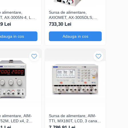
 alimentare,
Sursa de alimentare,
, AX-3005N-4, LED
AXIOMET, AX-3005DLS,
anale, pentru
LCD, 1 canale, pentru
19 Lei
733,30 Lei
ări și aplicații
simularea condițiilor de
ale de control, Setare
alimentare variabile în teste
Adauga in cos
Adauga in cos
 cu buton rotativ
de stres, Setare tensiune cu
buton rotativ
 alimentare, AIM-
Sursa de alimentare, AIM-
752M, LED x4, 2
TTI, MX180T, LCD, 3 canale,
pentru ateliere de
pentru prototipare și testare
61 Lei
7.786,91 Lei