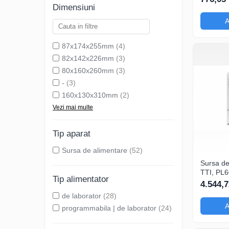
verificar
Dimensiuni
Setare t
A
rotativ
87x174x255mm
(4)
82x142x226mm
(3)
80x160x260mm
(3)
-
(3)
160x130x310mm
(2)
Vezi mai multe
Tip aparat
Sursa de alimentare
(52)
Sursa de
TTI, PL6
Tip alimentator
canale, p
4.544,7
verifica
de laborator
(28)
electron
A
programmabila | de laborator
(24)
Interval 
iesire (
bateriilor