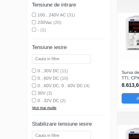
Tensiune de intrare
100...240V AC
(31)
230Vac
(20)
-
(1)
Tensiune iesire
0...30V DC
(11)
Sursa de
TTI, CP
0...60V DC
(10)
canale, p
8.613,6
0...60V DC, 0...60V DC
(4)
testare r
30V
(3)
Test Bri
A
multicont
0...32V DC
(2)
curent ie
Vezi mai multe
Stabilizare tensiune iesire