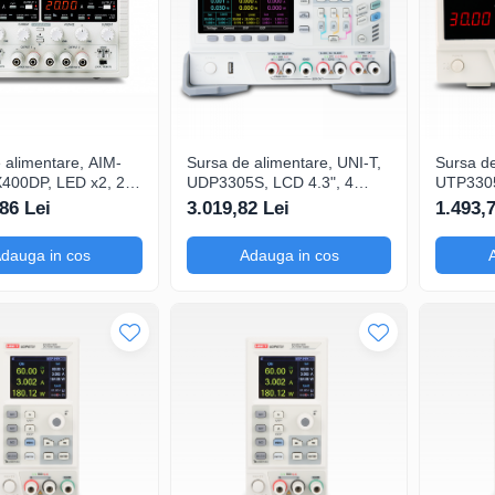
 alimentare, AIM-
Sursa de alimentare, UNI-T,
Sursa de
X400DP, LED x2, 2
UDP3305S, LCD 4.3", 4
UTP3305-
pentru cercetare și
canale, pentru întreținerea și
pentru c
86 Lei
3.019,82 Lei
1.493,
re, Test Bridge SW
verificarea surselor de
dezvolta
ulticontrol tesniune
iluminat cu LED, Interfata
conexiun
dauga in cos
Adauga in cos
 iesire
LCD interactiva