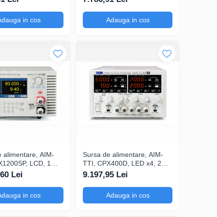
abilizare liniara
rapidă a circuitelor,
Comutare nivele tensiune
Adauga in cos
Adauga in cos
(profil tensiune)
 alimentare, AIM-
Sursa de alimentare, AIM-
X1200SP, LCD, 1
TTI, CPX400D, LED x4, 2
pentru testarea
canale, pentru alimentare în
,60 Lei
9.197,95 Lei
telor electronice,
activități de reparații, Test
 nivele tensiune
Bridge SW pentru
Adauga in cos
Adauga in cos
ensiune)
multicontrol tesniune si
curent iesire