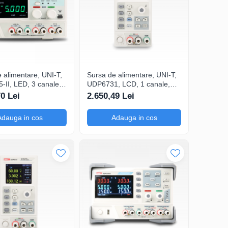
 alimentare, UNI-T,
Sursa de alimentare, UNI-T,
II, LED, 3 canale,
UDP6731, LCD, 1 canale,
ercetare și
pentru susținerea
70 Lei
2.650,49 Lei
re, Mod paralel cu
experimentelor în domeniul
e interna
educațional, Lista si functii
Adauga in cos
Adauga in cos
intarziere setabile