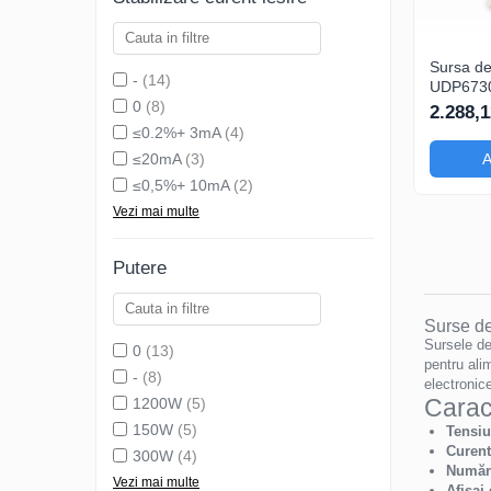
Sursa de
-
(14)
UDP6730
0
(8)
pentru a
2.288,1
modulelo
≤0.2%+ 3mA
(4)
Raspberr
≤20mA
(3)
A
si functii
≤0,5%+ 10mA
(2)
Vezi mai multe
Putere
Surse de
Sursele de
0
(13)
pentru alim
-
(8)
electronic
Caract
1200W
(5)
150W
(5)
Tensiu
Curent
300W
(4)
Număr
Vezi mai multe
Afișaj