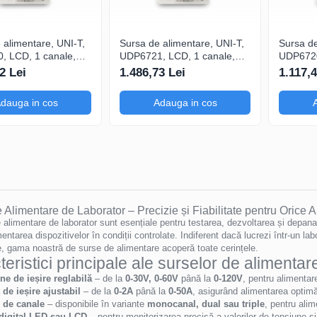
 alimentare, UNI-T,
Sursa de alimentare, UNI-T,
Sursa de
, LCD, 1 canale,
UDP6721, LCD, 1 canale,
UDP6720
limentarea
pentru integrarea în bănci de
pentru în
2 Lei
1.486,73 Lei
1.117,4
r Arduino,
testare automatizate, Lista si
verifica
y Pi și ESP32, Lista
functii intarziere setabile
iluminat
dauga in cos
Adauga in cos
 intarziere setabile
functii i
 Alimentare de Laborator – Precizie și Fiabilitate pentru Orice A
 alimentare de laborator sunt esențiale pentru testarea, dezvoltarea și depanarea
entarea dispozitivelor în condiții controlate. Indiferent dacă lucrezi într-un la
e, gama noastră de surse de alimentare acoperă toate cerințele.
eristici principale ale surselor de alimentar
ne de ieșire reglabilă
– de la
0-30V, 0-60V
până la
0-120V
, pentru alimenta
 de ieșire ajustabil
– de la
0-2A
până la
0-50A
, asigurând alimentarea optimă
 de canale
– disponibile în variante
monocanal, dual sau triple
, pentru alim
 digital LED sau LCD
– pentru monitorizarea precisă a valorilor de tensiune și