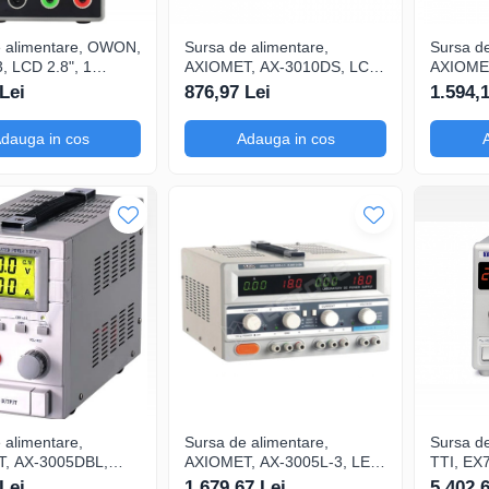
e alimentare, OWON,
Sursa de alimentare,
Sursa de
 LCD 2.8", 1
AXIOMET, AX-3010DS, LCD,
AXIOMET
pentru alimentare în
1 canale, pentru prototipare
* 4, 4 c
Lei
876,97 Lei
1.594,
Memorie setari
și testare rapidă a circuitelor,
automatiz
Setare tensiune cu buton
industri
dauga in cos
Adauga in cos
rotativ
tensiune
 alimentare,
Sursa de alimentare,
Sursa de
, AX-3005DBL,
AXIOMET, AX-3005L-3, LED
TTI, EX
anale, pentru
* 4, 3 canale, pentru
canale, 
Lei
1.679,67 Lei
5.402,