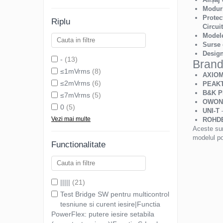
Moduri
Protec
Riplu
Circui
Model
Surse 
Design
-
(13)
Brandu
≤1mVrms
(8)
AXIO
≤2mVrms
(6)
PEAK
B&K P
≤7mVrms
(5)
OWON
0
(5)
UNI-T
–
Vezi mai multe
ROHD
Aceste sur
modelul pot
Functionalitate
|||||
(21)
Test Bridge SW pentru multicontrol
tesniune si curent iesire|Functia
PowerFlex: putere iesire setabila