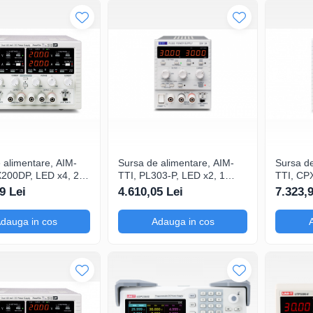
 alimentare, AIM-
Sursa de alimentare, AIM-
Sursa de
X200DP, LED x4, 2
TTI, PL303-P, LED x2, 1
TTI, CP
entru prototipare și
canale, pentru calibrarea și
canale, 
9 Lei
4.610,05 Lei
7.323,
apidă a circuitelor,
verificarea echipamentelor
și aplica
dge SW pentru
electronice, Test Bridge SW
control,
dauga in cos
Adauga in cos
rol tesniune si
pentru multicontrol tesniune
pentru m
sire
si curent iesire
si curent