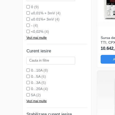
0
(9)
≤0,01% + 3mV
(4)
≤0.01%+ 3mV
(4)
-
(4)
<0,02%
(4)
Sursa de
Vezi mai multe
TTI, CP
canale, 
10.642,
Curent iesire
dezvolta
pentru m
A
si curent
0...10A
(8)
0...5A
(6)
0...3A
(5)
0...20A
(4)
5A
(2)
Vezi mai multe
Stabilizare curent iesire