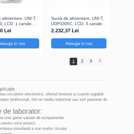
 alimentare, UNI-T,
Sursa de alimentare, UNI-T,
, LCD, 1 canale,
UDP3305C, LCD, 3 canale,
treținerea și
pentru încărcarea controlată
0 Lei
2.232,37 Lei
rea surselor de
a bateriilor și
 cu LED, Lista si
acumulatoarelor, 3 Canale
Adauga in cos
Adauga in cos
ntarziere setabile
de precizie
1
2
3
plicație
 circuitelor electronice, oferind tensiuni și curenți reglabili
borator profesional, într-un mediu industrial sau ești pasionat de
e de laborator:
rea unei game variate de echipamente.
 pentru orice proiect.
entarea simultană a mai multor circuite.
 curent.