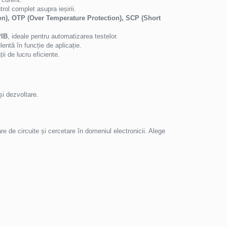
trol complet asupra ieșirii.
on), OTP (Over Temperature Protection), SCP (Short
PIB
, ideale pentru automatizarea testelor.
lentă în funcție de aplicație.
i de lucru eficiente.
și dezvoltare.
re de circuite și cercetare în domeniul electronicii. Alege