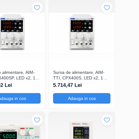
 alimentare, AIM-
Sursa de alimentare, AIM-
X400SP, LED x2, 1
TTI, CPX400S, LED x2, 1
pentru automatizări
canale, pentru experimente
92 Lei
5.714,47 Lei
ții industriale de
de fizică și inginerie electrică,
 Test Bridge SW
Test Bridge SW pentru
Adauga in cos
Adauga in cos
ulticontrol tesniune
multicontrol tesniune si
 iesire
curent iesire