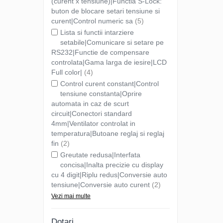
(curent x tensiune)|Functia S-Lock:
buton de blocare setari tensiune si
curent|Control numeric sa
(5)
Lista si functii intarziere
setabile|Comunicare si setare pe
RS232|Functie de compensare
controlata|Gama larga de iesire|LCD
Full color|
(4)
Control curent constant|Control
tensiune constanta|Oprire
automata in caz de scurt
circuit|Conectori standard
4mm|Ventilator controlat in
temperatura|Butoane reglaj si reglaj
fin
(2)
Greutate redusa|Interfata
concisa|Inalta precizie cu display
cu 4 digit|Riplu redus|Conversie auto
tensiune|Conversie auto curent
(2)
Vezi mai multe
Dotari