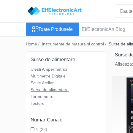
Toate Produsele
Toate Produsele
ElfElectronicArt Blog
Audio
Auto
Home /
Instrumente de masura si control /
Surse de ali
Instrumente de masura si control
Surse de
Clesti Ampermetrici
Surse de alimentare
Afiseaza:
Multimetre Digitale
Clesti Ampermetrici
Scule Atelier
Multimetre Digitale
Surse de alimentare
Scule Atelier
Surse de alimentare
Termometre
Termometre
Testere
Testere
Osciloscoape
Accesorii
Numar Canale
Osciloscoape AXIOMET
1
(28)