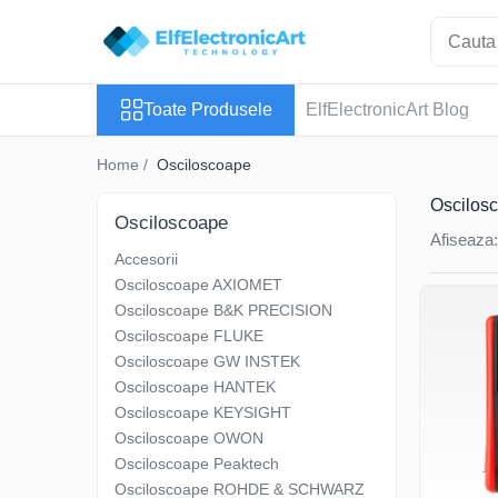
Toate Produsele
Toate Produsele
ElfElectronicArt Blog
Audio
Auto
Home /
Osciloscoape
Instrumente de masura si control
Oscilos
Clesti Ampermetrici
Osciloscoape
Afiseaza:
Multimetre Digitale
Accesorii
Scule Atelier
Osciloscoape AXIOMET
Surse de alimentare
Osciloscoape B&K PRECISION
Osciloscoape FLUKE
Termometre
Osciloscoape GW INSTEK
Testere
Osciloscoape HANTEK
Osciloscoape KEYSIGHT
Osciloscoape
Osciloscoape OWON
Accesorii
Osciloscoape Peaktech
Osciloscoape AXIOMET
Osciloscoape ROHDE & SCHWARZ