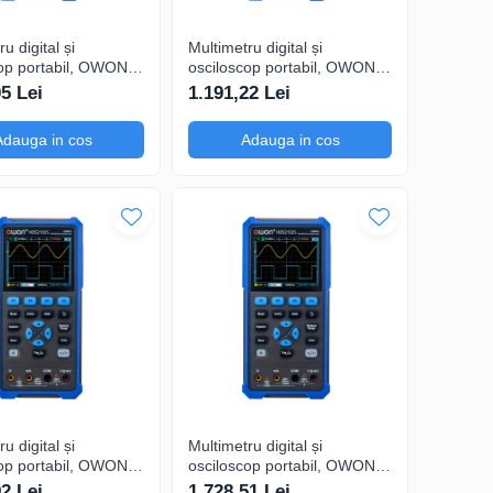
u digital și
Multimetru digital și
op portabil, OWON,
osciloscop portabil, OWON,
, 200mV-1kV,
HDS272, 200mV-1kV,
05 Lei
1.191,22 Lei
200mA-
Adauga in cos
Adauga in cos
u digital și
Multimetru digital și
op portabil, OWON,
osciloscop portabil, OWON,
S, 200mV-1kV,
HDS2202, 200mV-1kV,
92 Lei
1.728,51 Lei