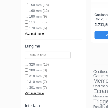
150 mm
(18)
160 mm
(12)
Oscilosc
180 mm
(9)
Ch: 2; 6
110 mm
(8)
40Mpts;
2.711,5
care ofera Trigge
170 mm
(6)
avansat
Vezi mai multe
A
Lungime
320 mm
(15)
380 mm
(9)
Oscilosc
Caracter
318 mm
(8)
Memo
310 mm
(7)
Osciloscoa
301 mm
(7)
Ecran 
Vezi mai multe
Majoritatea
Trigg
Interfata
Funcțiile 