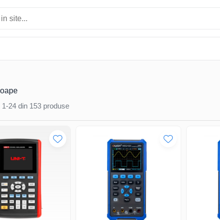
coape
1-
24
din
153
produse