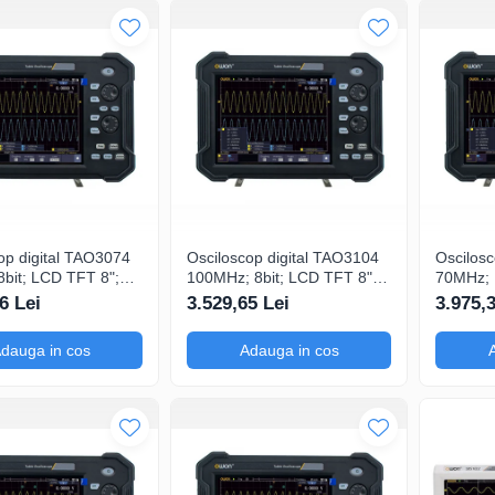
op digital TAO3074
Osciloscop digital TAO3104
Oscilos
bit; LCD TFT 8";
100MHz; 8bit; LCD TFT 8";
70MHz; 
Gsps; 40Mpts
Ch: 4; 1Gsps; 40Mpts inclus
Ch: 2; 1
6 Lei
3.529,65 Lei
3.975,
ăsurători
in Analiză semnal
cu tehno
e
semnal
dauga in cos
Adauga in cos