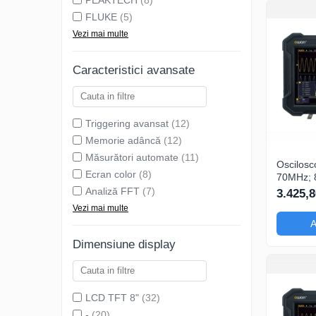
PEAKTECH
(8)
FLUKE
(5)
Vezi mai multe
Caracteristici avansate
Triggering avansat
(12)
Memorie adâncă
(12)
Măsurători automate
(11)
Oscilosc
Ecran color
(8)
70MHz; 8
Ch: 4; 1
Analiză FFT
(7)
3.425,8
compatibil cu M
Vezi mai multe
automat
A
Dimensiune display
LCD TFT 8"
(32)
-
(20)