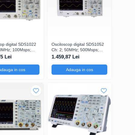
op digital SDS1022
Osciloscop digital SDS1052
20MHz; 100Msps;
Ch: 2; 50MHz; 500Msps;
 LCD 7"S; 15W care
10kpts; LCD 7"S; ≤7ns
75 Lei
1.459,87 Lei
gering
avand capacitatea de
Analiză FFT
Adauga in cos
Adauga in cos