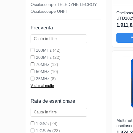
Osciloscoape B&K PRECISION
Osciloscoape TELEDYNE LECROY
Osciloscoape UNI-T
Osciloscoape FLUKE
Oscilosco
UTD102
Osciloscoape GW INSTEK
TFT 3,5"
1.911,8
Frecventa
12kpts c
Osciloscoape HANTEK
Decodifi
A
Osciloscoape KEYSIGHT
Osciloscoape OWON
100MHz
(42)
200MHz
(22)
Osciloscoape Peaktech
70MHz
(12)
Osciloscoape ROHDE & SCHWARZ
50MHz
(10)
Osciloscoape TELEDYNE LECROY
25MHz
(8)
Vezi mai multe
Osciloscoape UNI-T
Rata de esantionare
Multimetr
1 GS/s
(24)
oscilosc
1 GSa/s
(23)
HDS272S
1.374,3