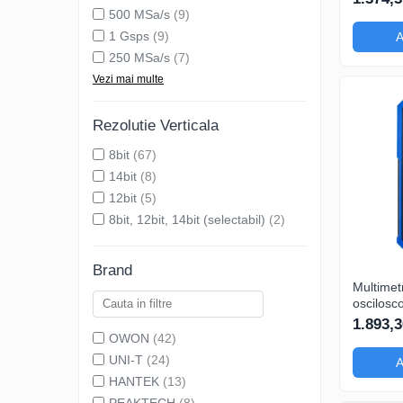
200mA-
500 MSa/s
(9)
1 Gsps
(9)
A
250 MSa/s
(7)
Vezi mai multe
Rezolutie Verticala
8bit
(67)
14bit
(8)
12bit
(5)
8bit, 12bit, 14bit (selectabil)
(2)
Brand
Multimetr
oscilosc
HDS2202
1.893,3
200mA-
OWON
(42)
UNI-T
(24)
A
HANTEK
(13)