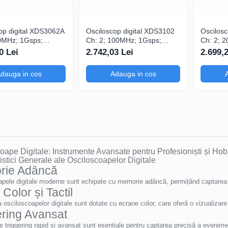
op digital XDS3062A
Osciloscop digital XDS3102
Oscilos
0MHz; 1Gsps;
Ch: 2; 100MHz; 1Gsps;
Ch: 2; 
 LCD TFT 8"; XDS
40Mpts; LCD TFT 8"; XDS
40Mpts;
0 Lei
2.742,03 Lei
2.699,
ring
ce include Triggering
integrat cu Decodi
avansat
serială
dauga in cos
Adauga in cos
oape Digitale: Instrumente Avansate pentru Profesioniști și Hobb
istici Generale ale Osciloscoapelor Digitale
rie Adâncă
pele digitale moderne sunt echipate cu memorie adâncă, permițând captarea 
Color și Tactil
 osciloscoapelor digitale sunt dotate cu ecrane color, care oferă o vizualizare c
ering Avansat
de triggering rapid și avansat sunt esențiale pentru captarea precisă a evenimen