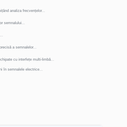
țând analiza frecvențelor...
r semnalului...
..
precisă a semnalelor...
chipate cu interfețe multi-limbă...
ni în semnalele electrice...