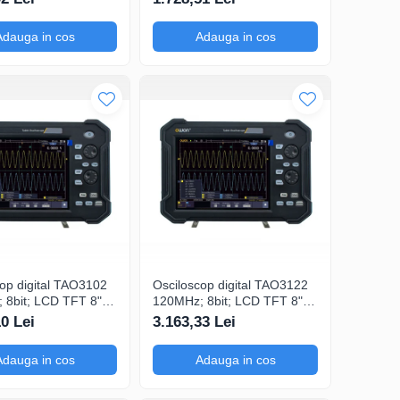
200mA-
Adauga in cos
Adauga in cos
op digital TAO3102
Osciloscop digital TAO3122
 8bit; LCD TFT 8";
120MHz; 8bit; LCD TFT 8";
1Gsps; 40Mpts pentru
Ch: 2; 1Gsps; 40Mpts ce
10 Lei
3.163,33 Lei
oferi Ecran color
include Decodificare serială
Adauga in cos
Adauga in cos