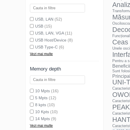
Anali
Transforma
Măsur
USB, LAN
(52)
Osciloscoa
USB
(15)
Decod
USB, LAN, VGA
(11)
Funcțional
USB Host/Device
(8)
Ceas 
USB Type-C
(6)
Unele osci
Interf
Vezi mai multe
Pentru a s
Beneficii
Memory depth
Sunt folosi
Principa
UNI-
Caracteris
10 Mpts
(16)
OWO
5 Mpts
(12)
Caracteris
8 kpts
(10)
PEA
10 Kpts
(10)
Caracteris
HAN
14 Mpts
(9)
Vezi mai multe
Caracteris