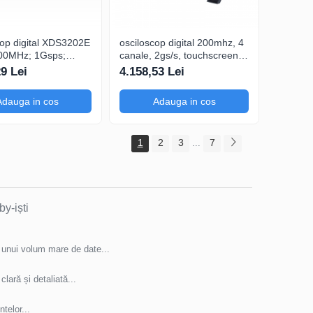
cop digital XDS3202E
osciloscop digital 200mhz, 4
200MHz; 1Gsps;
canale, 2gs/s, touchscreen
 LCD TFT 8"; XDS
colo, xds3064ae
29 Lei
4.158,53 Lei
ficare
Adauga in cos
Adauga in cos
1
2
3
7
...
y-iști
unui volum mare de date...
lară și detaliată...
telor...