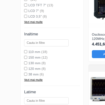
LCD TFT 7"
(13)
LCD 7"
(9)
LCD 3,5"
(8)
Vezi mai multe
Inaltime
Oscilosc
120MHz; 
Ch: 2; 1
4.451,6
integrat cu Măsur
automat
110 mm
(18)
A
150 mm
(12)
130 mm
(8)
120 mm
(8)
38 mm
(6)
Vezi mai multe
Latime