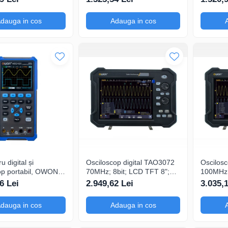
200mA-
200mA-
dauga in cos
Adauga in cos
u digital și
Osciloscop digital TAO3072
Oscilosc
op portabil, OWON,
70MHz; 8bit; LCD TFT 8";
100MHz;
S, 200mV-1kV,
Ch: 2; 1Gsps; 40Mpts
Ch: 2; 
6 Lei
2.949,62 Lei
3.035,
sustinand Ecran color
a 
dauga in cos
Adauga in cos