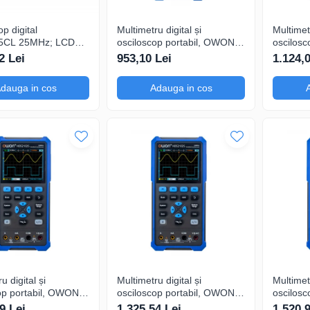
p digital
Multimetru digital și
Multimetr
5CL 25MHz; LCD
osciloscop portabil, OWON,
oscilosc
; Ch: 1; 250Msps;
HDS242, 200mV-1kV,
HDS242S
2 Lei
953,10 Lei
1.124,
ompatibil cu
200mA-
200mA-
care serială
dauga in cos
Adauga in cos
u digital și
Multimetru digital și
Multimetr
op portabil, OWON,
osciloscop portabil, OWON,
oscilosc
, 200mV-1kV,
HDS2102, 200mV-1kV,
HDS2102
9 Lei
1.325,54 Lei
1.520,