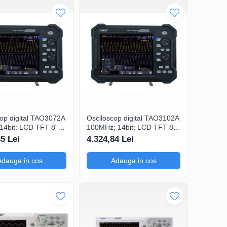
cop digital TAO3072A
Osciloscop digital TAO3102A
14bit; LCD TFT 8";
100MHz; 14bit; LCD TFT 8";
Gsps; 40Mpts dotat
Ch: 2; 1Gsps; 40Mpts dotat
35 Lei
4.324,84 Lei
logie de Analiză
cu Măsurători automate
Adauga in cos
Adauga in cos