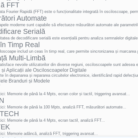
ză FFT
ta Fourier Rapidă (FFT) este o funcționalitate integrată în osciloscoape, permi
ători Automate
pele moderne sunt capabile să efectueze măsurători automate ale parametrilo
ificare Serială
itatea de decodificare serială este esențială pentru analiza semnalelor digitale.
în Timp Real
loscoape includ un ceas în timp real, care permite sincronizarea și marcarea 
ață Multi-Limbă
atisface nevoile utilizatorilor din diverse regiuni, osciloscoapele sunt adesea e
 și Aplicații ale Osciloscoapelor Digitale
te în depanarea și repararea circuitelor electronice, identificând rapid defecțiu
lele Branduri și Modele
T
tici: Memorie de până la 4 Mpts, ecran color și tactil, triggering avansat...
N
tici: Memorie de până la 100 Mpts, analiză FFT, măsurători automate...
KTECH
tici: Memorie de până la 4 Mpts, ecran tactil, analiză FFT...
TEK
tici: Memorie adâncă, analiză FFT, triggering avansat...