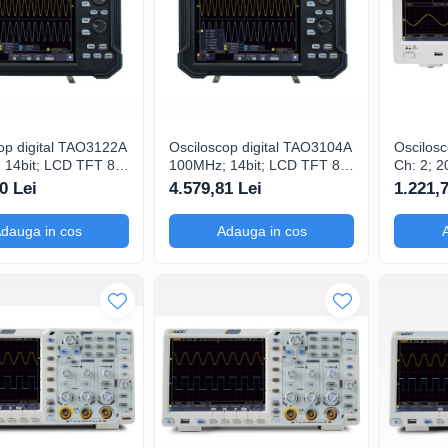
op digital TAO3122A
Osciloscop digital TAO3104A
Oscilosc
14bit; LCD TFT 8";
100MHz; 14bit; LCD TFT 8";
Ch: 2; 
Gsps; 40Mpts
Ch: 4; 1Gsps; 40Mpts care
10kpts;
0 Lei
4.579,81 Lei
1.221,
ători
permite Ceas în timp real
dispune de Trig
e
avansat
dauga in cos
Adauga in cos