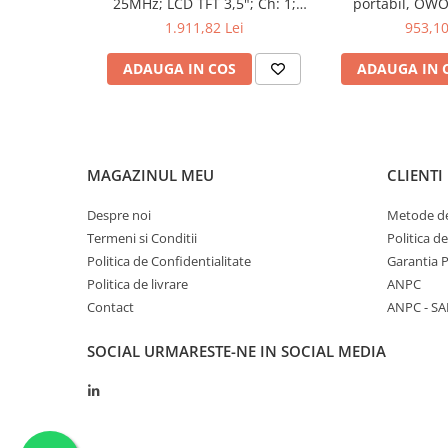
25MHz; LCD TFT 3,5"; Ch: 1;
portabil, OW
250Msps; 12kpts compatibil cu
200mV-1kV
1.911,82 Lei
953,10
Decodificare serială
ADAUGA IN COS
ADAUGA IN 
MAGAZINUL MEU
CLIENTI
Despre noi
Metode de
Termeni si Conditii
Politica d
Politica de Confidentialitate
Garantia 
Politica de livrare
ANPC
Contact
ANPC - SA
SOCIAL
URMARESTE-NE IN SOCIAL MEDIA