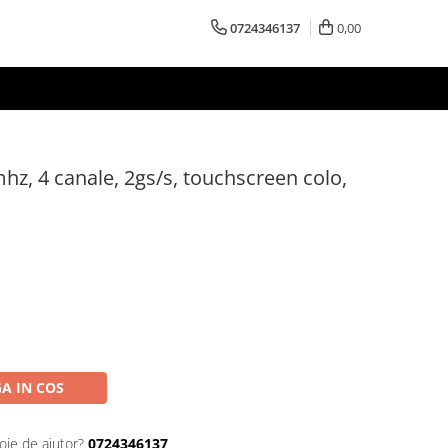
0724346137
0,00
mhz, 4 canale, 2gs/s, touchscreen colo,
A IN COS
oie de ajutor?
0724346137