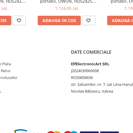
ON, HDS242,
portabil, OWON, HDS242S,
portabil, 
, 200mA-
200mV-1kV, 200mA-
200mV-1
 Lei
1.124,05 Lei
1.19
COS
ADAUGA IN COS
ADAUGA I
DATE COMERCIALE
 Plata
ElfElectronicArt SRL
e Retur
J2024039969008
Produselor
RO50858656
str. Salcamilor, nr. 7, sat Linia Hanu
L
Nicolae Bălcescu, Valcea