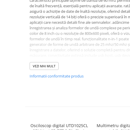
caracteristici principale lățime de bandă de 60 mhz permit
de înaltă frecvență, esențială pentru aplicații avansate. ra
asigură o achiziție de date de înaltă rezoluție, oferind detal
rezoluție verticală de 14 biți oferă o precizie superioară î
aplicații care necesită detalii fine ale semnalelor. adânc
înregistrarea și analiza formelor de undă complexe pe peri
color de 8 inch cu o rezoluție de 800x600 pixeli, oferă o vizua
formelor de undă în timp real. funcționalitate n-in-1 poate
generator de forme de undă arbitrare de 25 mhz/50 mhz și
înregistrare a datelor, oferind o soluție completă pentru di
măsurare. conectivitate extinsă include usb host, usb devi
lan și vga (opțional), facilitând integrarea în diverse medii 
de decodare a magistralelor suportă decodarea pentru i2c, s
VEZI MAI MULT
puternice pentru analiza protocoalelor de comunicație. o
Informatii conformitate produs
pentru a oferi performanțe superioare și o utilizare intuitiv
aplicații care necesită precizie și fiabilitate în analiza semna
Osciloscop digital UTD1025CL
Multimetru digita