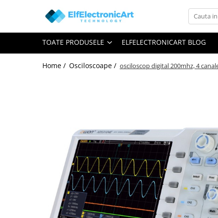
Toate Produsele
TOATE PRODUSELE
ELFELECTRONICART BLOG
Audio
Auto
Home /
Osciloscoape /
osciloscop digital 200mhz, 4 canal
Instrumente de masura si control
Clesti Ampermetrici
Multimetre Digitale
Scule Atelier
Surse de alimentare
Termometre
Testere
Osciloscoape
Accesorii
Osciloscoape AXIOMET