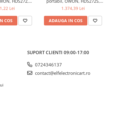
OWON, HDS272,
portabil, OWON, HDS272S,
portabi
kV, 200mA-
200mV-1kV, 200mA-
200m
1,22 Lei
1.374,39 Lei
1
N COS
ADAUGA IN COS
ADAUG
SUPORT CLIENTI
09:00-17:00
0724346137
contact@elfelectronicart.ro
lui