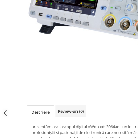
Osciloscoape B&K PRECISION
Osciloscoape FLUKE
Osciloscoape GW INSTEK
Osciloscoape HANTEK
Osciloscoape KEYSIGHT
Osciloscoape OWON
Osciloscoape Peaktech
Osciloscoape ROHDE & SCHWARZ
Osciloscoape TELEDYNE LECROY
Osciloscoape UNI-T
Review-uri
(0)
Descriere
prezentăm osciloscopul digital oWon xds3064ae - un instr
profesioniștii și pasionații de electronică care necesită măsu