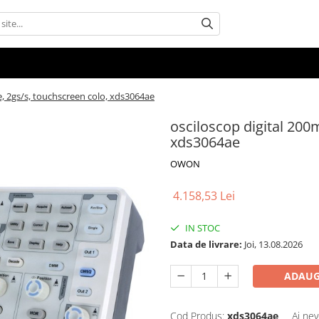
e, 2gs/s, touchscreen colo, xds3064ae
osciloscop digital 200
xds3064ae
OWON
4.158,53 Lei
IN STOC
Data de livrare:
Joi, 13.08.2026
ADAUG
Cod Produs:
xds3064ae
Ai nev