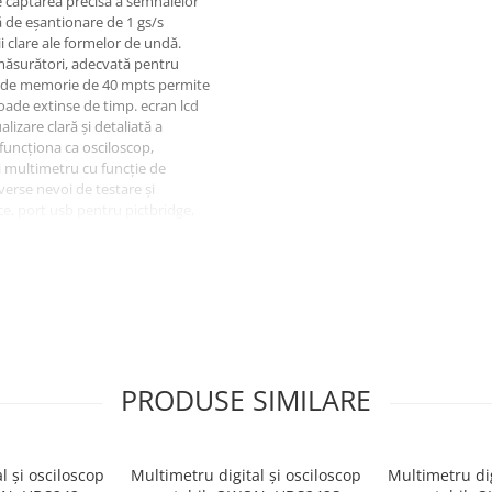
e captarea precisă a semnalelor
tă de eșantionare de 1 gs/s
ii clare ale formelor de undă.
n măsurători, adecvată pentru
ime de memorie de 40 mpts permite
oade extinse de timp. ecran lcd
lizare clară și detaliată a
 funcționa ca osciloscop,
 multimetru cu funcție de
verse nevoi de testare și
ce, port usb pentru pictbridge,
de testare și automatizare. funcții
pi și rs232, oferind unelte
Won xds3064ae este proiectat
ă, fiind alegerea ideală pentru
lelor electronice.
PRODUSE SIMILARE
l și osciloscop
Multimetru digital și osciloscop
Multimetru dig