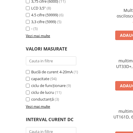
3,75 cifre (6000)
(11)
Osciloscoape B&K PRECISION
LCD 3,5"
(8)
Mult
Osciloscoape FLUKE
4.5 cifre (59999)
(6)
oscilos
HDS2102,
3,3 cifre (5999)
(5)
Osciloscoape GW INSTEK
-
(5)
Osciloscoape HANTEK
ADAUG
Vezi mai multe
Osciloscoape KEYSIGHT
VALORI MASURATE
Osciloscoape OWON
Osciloscoape Peaktech
multime
UT33D+,
Osciloscoape ROHDE & SCHWARZ
Buclă de curent 4-20mA
(1)
Osciloscoape TELEDYNE LECROY
capacitate
(94)
ciclu de funcționare
(9)
ADAUG
Osciloscoape UNI-T
ciclu de lucru
(11)
conductanță
(3)
Vezi mai multe
multime
UT161D, 
INTERVAL CURENT DC