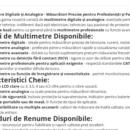
e Digitale și Analogice - Măsurători Precise pentru Profesioniști și P
 gama noastră variată de
multimetre digitale și analogice
, esențiale pent
or tehnice. Indiferent dacă ești electrician, tehnician sau pasionat de proiecte 
e bază
pentru uz general până la
multimetre profesionale
cu funcții avan
i de Multimetre Disponibile:
etre digitale
- ideale pentru măsurători precise de tensiune, curent, rezist
metre analogice
- preferate pentru măsurători rapide și vizualizarea variați
metre avansate
- dotate cu funcții suplimentare precum măsurarea frecvențe
etre cu detecție fără contact (NCV)
- sigure și ușor de utilizat pentru id
etre profesionale pentru aplicații exigente
- respectă standardele
CAT 
rcinilor și mediilor dificile de lucru.
etre cu funcție de înregistrare și conectivitate
- permit monitorizarea ș
teristici Cheie:
e LCD clare
cu 3, 3.5, 4 sau 4.5 cifre pentru o citire ușoară.
metre analogice
cu scale precise pentru măsurători dinamice.
i de siguranță
, inclusiv protecție la supratensiune, indicator pentru bateri
e portabile sau de masă
, în funcție de tipul de aplicație.
ibilitate cu multiple accesorii
: cabluri de măsurare de înaltă calitate,
ie antișoc.
duri de Renume Disponibile:
- recunoscut pentru fiabilitate și raport calitate-preț excelent.
- lider mondial în instrumente de măsură, ideale pentru profesioniști.