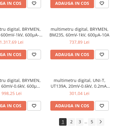
GA IN COS
ADAUGA IN COS
ru digital, BRYMEN,
multimetru digital, BRYMEN,
 600mV-1kV, 600µA-
BM235, 60mV-1kV, 600µA-10A
10A
1.317,69 Lei
737,89 Lei
GA IN COS
ADAUGA IN COS
ru digital, BRYMEN,
multimetru digital, UNI-T,
 60mV-0.6kV, 600µA-
UT139A, 20mV-0.6kV, 0.2mA-
10A
10A
998,25 Lei
301,04 Lei
GA IN COS
ADAUGA IN COS
1
2
3
5
...