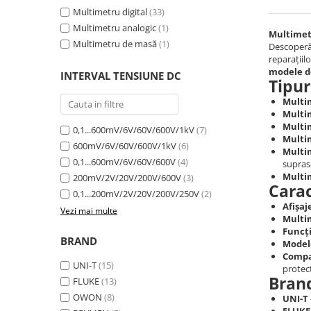
Multimetru digital
(33)
Multimetru analogic
(1)
Multimetr
Multimetru de masă
(1)
Descoperă
reparațiil
modele d
INTERVAL TENSIUNE DC
Tipur
Multim
Multi
Multi
0,1...600mV/6V/60V/600V/1kV
(7)
Multim
600mV/6V/60V/600V/1kV
(6)
Multim
0,1...600mV/6V/60V/600V
(4)
suprasa
Multim
200mV/2V/20V/200V/600V
(3)
Carac
0,1...200mV/2V/20V/200V/250V
(2)
Afișaj
Vezi mai multe
Multi
Funcți
BRAND
Model
Compat
UNI-T
(15)
protecț
Bran
FLUKE
(13)
OWON
(8)
UNI-T
FLUKE