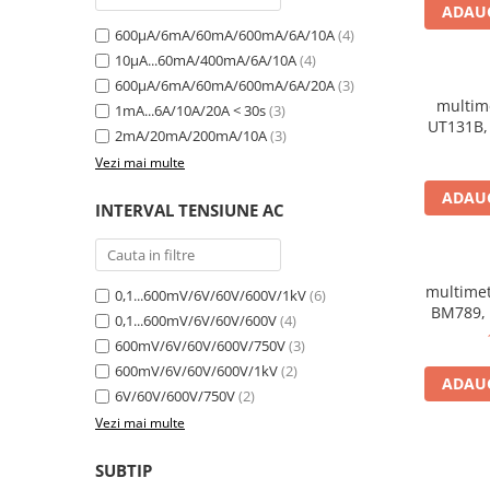
ADAUG
600µA/6mA/60mA/600mA/6A/10A
(4)
10µA...60mA/400mA/6A/10A
(4)
600µA/6mA/60mA/600mA/6A/20A
(3)
multime
1mA...6A/10A/20A < 30s
(3)
UT131B, 
2mA/20mA/200mA/10A
(3)
0.
Vezi mai multe
ADAUG
INTERVAL TENSIUNE AC
multimet
0,1...600mV/6V/60V/600V/1kV
(6)
BM789, 
0,1...600mV/6V/60V/600V
(4)
600mV/6V/60V/600V/750V
(3)
600mV/6V/60V/600V/1kV
(2)
ADAUG
6V/60V/600V/750V
(2)
Vezi mai multe
SUBTIP