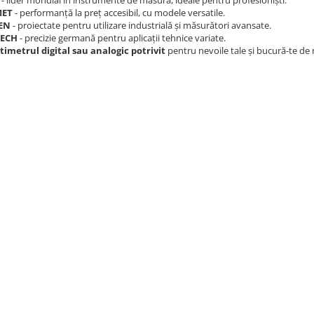
MET
- performanță la preț accesibil, cu modele versatile.
EN
- proiectate pentru utilizare industrială și măsurători avansate.
TECH
- precizie germană pentru aplicații tehnice variate.
imetrul digital sau analogic potrivit
pentru nevoile tale și bucură-te de m