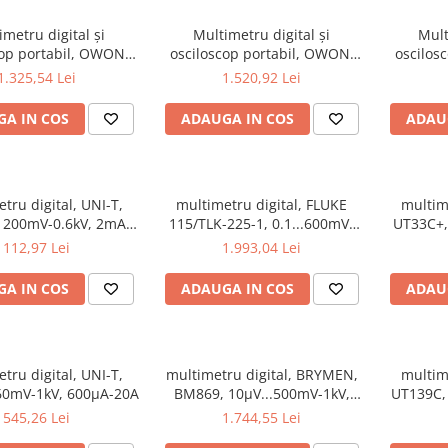
imetru digital și
Multimetru digital și
Mult
cop portabil, OWON,
osciloscop portabil, OWON,
oscilos
 200mV-1kV, 200mA-
HDS2102S, 200mV-1kV,
HDS2202
1.325,54 Lei
1.520,92 Lei
200mA-
A IN COS
ADAUGA IN COS
ADAU
tru digital, UNI-T,
multimetru digital, FLUKE
multime
 200mV-0.6kV, 2mA-
115/TLK-225-1, 0.1...600mV-
UT33C+,
10A
0.6kV, 1mA...6A-
112,97 Lei
1.993,04 Lei
A IN COS
ADAUGA IN COS
ADAU
tru digital, UNI-T,
multimetru digital, BRYMEN,
multime
60mV-1kV, 600µA-20A
BM869, 10µV...500mV-1kV,
UT139C,
10nA...500µA-10A
545,26 Lei
1.744,55 Lei