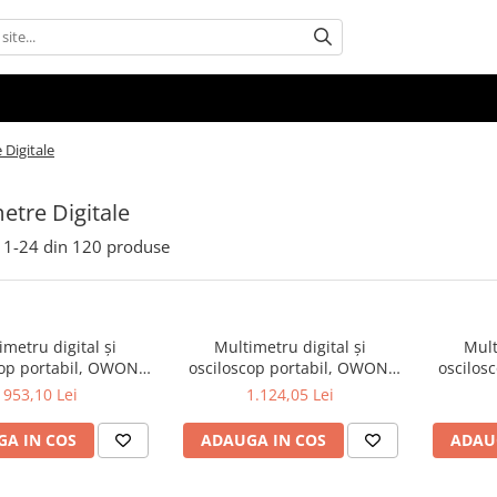
 Digitale
etre Digitale
1-
24
din
120
produse
imetru digital și
Multimetru digital și
Mult
cop portabil, OWON,
osciloscop portabil, OWON,
oscilos
 200mV-1kV, 200mA-
HDS242S, 200mV-1kV, 200mA-
HDS272,
953,10 Lei
1.124,05 Lei
A IN COS
ADAUGA IN COS
ADAU