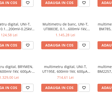
A IN COS
ADAUGA IN COS
ADAU
tru digital, UNI-T,
Multimetru de banc, UNI-T,
multimet
0.1...200mV-0.25kV,
UT8803E, 0.1...600mV-1kV,
BM785,
1...200µA-10A
600µA-10A
124,58 Lei
1.145,28 Lei
A IN COS
ADAUGA IN COS
ADAU
ru digital, BRYMEN,
multimetru digital, UNI-T,
multimet
600mV-1kV, 600µA-
UT195E, 600mV-1kV, 600µA-
BM2257,
10A
20A
1.329,00 Lei
714,61 Lei
A IN COS
ADAUGA IN COS
ADAU