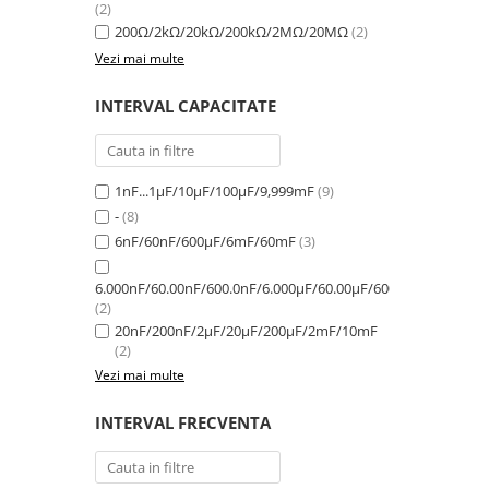
(2)
200Ω/2kΩ/20kΩ/200kΩ/2MΩ/20MΩ
(2)
Vezi mai multe
INTERVAL CAPACITATE
1nF...1µF/10µF/100µF/9,999mF
(9)
-
(8)
6nF/60nF/600µF/6mF/60mF
(3)
6.000nF/60.00nF/600.0nF/6.000μF/60.00μF/600.0μF/6.000mF
(2)
20nF/200nF/2µF/20µF/200µF/2mF/10mF
(2)
Vezi mai multe
INTERVAL FRECVENTA