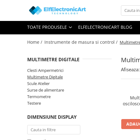
Toate Produsele
TOATE PRODUSELE
ELFELECTRONICART BLOG
Audio
Auto
Home /
Instrumente de masura si control /
Multimetre
Instrumente de masura si control
Clesti Ampermetrici
Multim
MULTIMETRE DIGITALE
Multimetre Digitale
Afiseaza:
Clesti Ampermetrici
Multimetre Digitale
Scule Atelier
Scule Atelier
Surse de alimentare
Surse de alimentare
Termometre
Termometre
Mult
Testere
oscilos
Testere
HDS242,
Osciloscoape
DIMENSIUNE DISPLAY
ADAUG
Accesorii
Osciloscoape AXIOMET