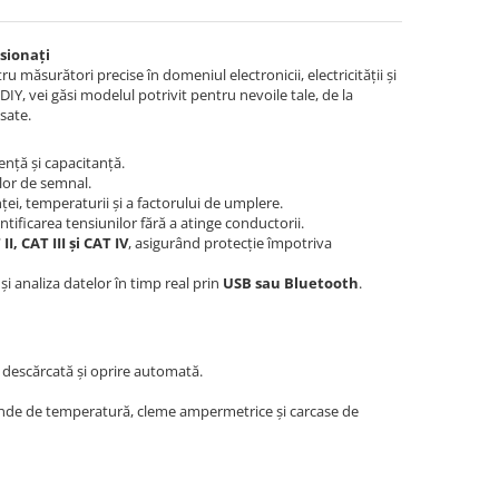
asionați
ru măsurători precise în domeniul electronicii, electricității și
DIY, vei găsi modelul potrivit pentru nevoile tale, de la
sate.
ență și capacitanță.
ilor de semnal.
i, temperaturii și a factorului de umplere.
entificarea tensiunilor fără a atinge conductorii.
II, CAT III și CAT IV
, asigurând protecție împotriva
i analiza datelor în timp real prin
USB sau Bluetooth
.
e descărcată și oprire automată.
 sonde de temperatură, cleme ampermetrice și carcase de