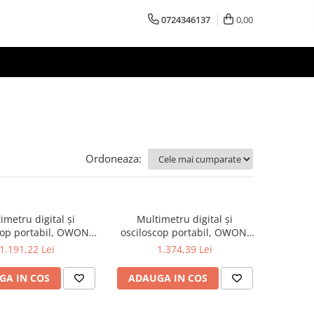
0724346137
0,00
Ordoneaza:
imetru digital și
Multimetru digital și
cop portabil, OWON,
osciloscop portabil, OWON,
 200mV-1kV, 200mA-
HDS272S, 200mV-1kV, 200mA-
1.191,22 Lei
1.374,39 Lei
GA IN COS
ADAUGA IN COS