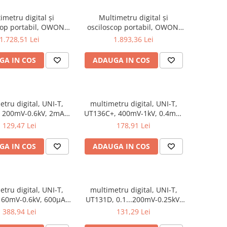
imetru digital și
Multimetru digital și
cop portabil, OWON,
osciloscop portabil, OWON,
, 200mV-1kV, 200mA-
HDS2202S, 200mV-1kV,
1.728,51 Lei
1.893,36 Lei
200mA-
GA IN COS
ADAUGA IN COS
tru digital, UNI-T,
multimetru digital, UNI-T,
 200mV-0.6kV, 2mA-
UT136C+, 400mV-1kV, 0.4mA-
10A
10A
129,47 Lei
178,91 Lei
GA IN COS
ADAUGA IN COS
tru digital, UNI-T,
multimetru digital, UNI-T,
 60mV-0.6kV, 600µA-
UT131D, 0.1...200mV-0.25kV,
10A
0.1µA...2mA-10A
388,94 Lei
131,29 Lei