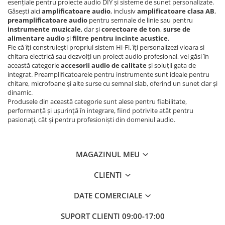
esențiale pentru proiecte audio DIY și sisteme de sunet personalizate.
Găsești aici
amplificatoare audio
, inclusiv
amplificatoare clasa AB
,
preamplificatoare audio
pentru semnale de linie sau pentru
instrumente muzicale
, dar și
corectoare de ton
,
surse de
alimentare audio
și
filtre pentru incinte acustice
.
Fie că îți construiești propriul sistem Hi-Fi, îți personalizezi vioara si
chitara electrică sau dezvolți un proiect audio profesional, vei găsi în
această categorie
accesorii audio de calitate
și soluții gata de
integrat. Preamplificatoarele pentru instrumente sunt ideale pentru
chitare, microfoane și alte surse cu semnal slab, oferind un sunet clar și
dinamic.
Produsele din această categorie sunt alese pentru fiabilitate,
performanță și ușurință în integrare, fiind potrivite atât pentru
pasionați, cât și pentru profesioniști din domeniul audio.
MAGAZINUL MEU
CLIENTI
DATE COMERCIALE
SUPORT CLIENTI
09:00-17:00