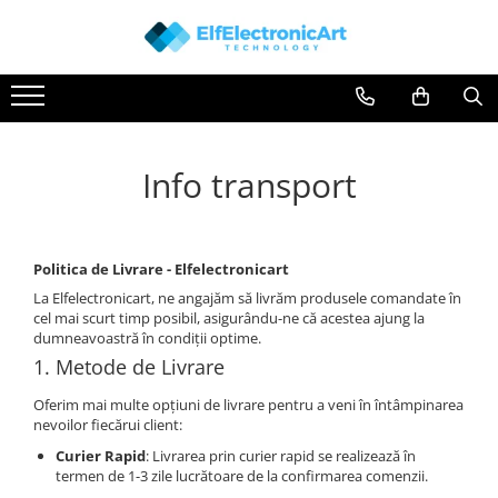
Instrumente de masura si control
Osciloscoape
Clesti Ampermetrici
Accesorii
Multimetre Digitale
Osciloscoape AXIOMET
Info transport
Scule Atelier
Osciloscoape B&K PRECISION
Surse de alimentare
Osciloscoape FLUKE
Termometre
Osciloscoape GW INSTEK
Politica de Livrare - Elfelectronicart
Testere
Osciloscoape HANTEK
La Elfelectronicart, ne angajăm să livrăm produsele comandate în
Osciloscoape KEYSIGHT
cel mai scurt timp posibil, asigurându-ne că acestea ajung la
dumneavoastră în condiții optime.
Osciloscoape OWON
1. Metode de Livrare
Osciloscoape Peaktech
Oferim mai multe opțiuni de livrare pentru a veni în întâmpinarea
Osciloscoape ROHDE & SCHWARZ
nevoilor fiecărui client:
Osciloscoape TELEDYNE LECROY
Curier Rapid
: Livrarea prin curier rapid se realizează în
termen de 1-3 zile lucrătoare de la confirmarea comenzii.
Osciloscoape UNI-T