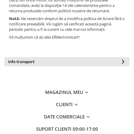
comandate, aveți la dispoziție 14 zile calendaristice pentru a
returna produsele conform politicii noastre de returnare.
Notă:
Ne rezervăm dreptul de a modifica politica de livrare fără o
notificare prealabilă. Vă rugăm să verificați această pagină
periodic pentru a fi la curent cu cele mai noi informații.
Vă mulțumim că ați ales Elfelectronicart!
Info transport
MAGAZINUL MEU
CLIENTI
DATE COMERCIALE
SUPORT CLIENTI
09:00-17:00