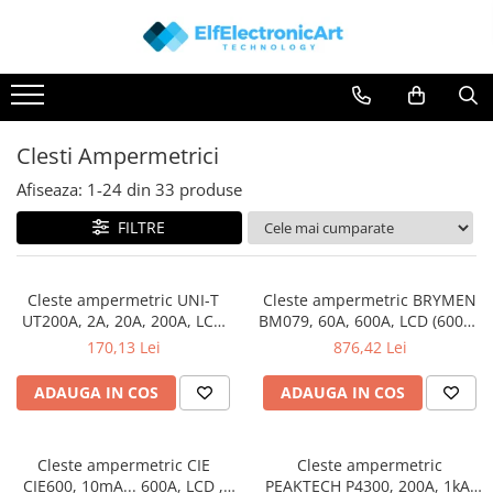
Instrumente de masura si control
Osciloscoape
Clesti Ampermetrici
Accesorii
Multimetre Digitale
Osciloscoape AXIOMET
Clesti Ampermetrici
Scule Atelier
Osciloscoape B&K PRECISION
Afiseaza:
1-
24
din
33
produse
Surse de alimentare
Osciloscoape FLUKE
FILTRE
Termometre
Osciloscoape GW INSTEK
Testere
Osciloscoape HANTEK
Cleste ampermetric UNI-T
Cleste ampermetric BRYMEN
Osciloscoape KEYSIGHT
UT200A, 2A, 20A, 200A, LCD
BM079, 60A, 600A, LCD (6000),
(2000), flexibilitate în
ideală pentru testarea
Osciloscoape OWON
170,13 Lei
876,42 Lei
măsurători pentru electroniști
echipamentelor industriale
Osciloscoape Peaktech
și electricieni
ADAUGA IN COS
ADAUGA IN COS
Osciloscoape ROHDE & SCHWARZ
Osciloscoape TELEDYNE LECROY
Cleste ampermetric CIE
Cleste ampermetric
Osciloscoape UNI-T
CIE600, 10mA... 600A, LCD ,
PEAKTECH P4300, 200A, 1kA,