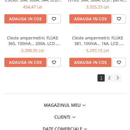
ideal pentru testarea
pentru depanare rapidă
434,47 Lei
3.325,23 Lei
circuitelor electrice
ADAUGA IN COS
ADAUGA IN COS
Cleste ampermetric FLUKE
Cleste ampermetric FLUKE
365, 100mA... 200A, LCD ,
381, 100mA... 1kA, LCD ,
măsurare in suguranta în
analiză precisă a variațiilor de
2.398,35 Lei
5.297,15 Lei
spații înguste
tensiune și curent
ADAUGA IN COS
ADAUGA IN COS
1
2
MAGAZINUL MEU
CLIENTI
DATE COMERCIALE