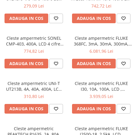
(4000), măsurare in suguranta
3,75 cifre, analiză precisă a
279,09 Lei
742,72 Lei
în spații înguste
variațiilor de tensiune și
curent
ADAUGA IN COS
ADAUGA IN COS
Cleste ampermetric SONEL
Cleste ampermetric FLUKE
CMP-403, 400A, LCD 4 cifre,
368FC, 3mA, 30mA, 300mA,
ideal pentru monitorizare la
3A, 30A, 60A, LCD (3300),
774,82 Lei
6.081,96 Lei
distanță
flexibilitate în măsurători
pentru electroniști și
ADAUGA IN COS
ADAUGA IN COS
electricieni
Cleste ampermetric UNI-T
Cleste ampermetric FLUKE
UT213B, 4A, 40A, 400A, LCD
I30, 10A, 100A, LCD ,
(4000), verificare rapidă în
măsurători precise în medii
310,80 Lei
3.939,05 Lei
instalațiile industriale
cu interferențe
ADAUGA IN COS
ADAUGA IN COS
Cleste ampermetric
Cleste ampermetric FLUKE
PEAKTECH P1635, 2A, 80A,
I2500-18, 2.5kA, LCD ,