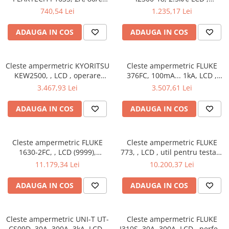
LCD (2400), ideală pentru
măsurători sigure fără contact
740,54 Lei
1.235,17 Lei
testarea echipamentelor
direct
industriale
ADAUGA IN COS
ADAUGA IN COS
Cleste ampermetric KYORITSU
Cleste ampermetric FLUKE
KEW2500, , LCD , operare
376FC, 100mA... 1kA, LCD ,
confortabilă cu o singură
potrivit pentru măsurători
3.467,93 Lei
3.507,61 Lei
mână
exacte în electronică
ADAUGA IN COS
ADAUGA IN COS
Cleste ampermetric FLUKE
Cleste ampermetric FLUKE
1630-2FC, , LCD (9999),
773, , LCD , util pentru testare
esențial pentru siguranța
avansată
11.179,34 Lei
10.200,37 Lei
electrică
ADAUGA IN COS
ADAUGA IN COS
Cleste ampermetric UNI-T UT-
Cleste ampermetric FLUKE
CS09D, 30A, 300A, 3kA, LCD ,
I310S, 30A, 300A, LCD , perfect