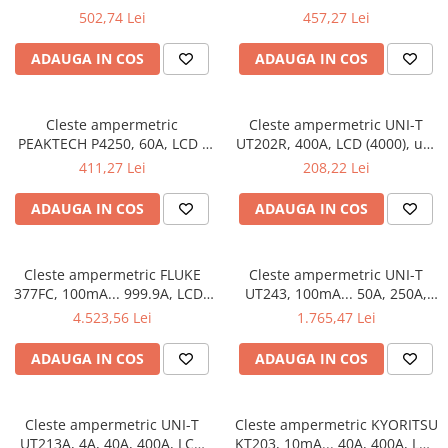
fiabilitate ridicată în orice
LCD , potrivit pentru
502,74 Lei
457,27 Lei
condiții
măsurători exacte în
electronică
ADAUGA IN COS
ADAUGA IN COS
Cleste ampermetric
Cleste ampermetric UNI-T
PEAKTECH P4250, 60A, LCD ,
UT202R, 400A, LCD (4000), util
esențial pentru siguranța
pentru testare avansată
411,27 Lei
208,22 Lei
electrică
ADAUGA IN COS
ADAUGA IN COS
Cleste ampermetric FLUKE
Cleste ampermetric UNI-T
377FC, 100mA... 999.9A, LCD ,
UT243, 100mA... 50A, 250A,
ideal pentru testarea
1kA, LCD (10000), perfect
4.523,56 Lei
1.765,47 Lei
circuitelor electrice
pentru depanare rapidă
ADAUGA IN COS
ADAUGA IN COS
Cleste ampermetric UNI-T
Cleste ampermetric KYORITSU
UT213A, 4A, 40A, 400A, LCD
KT203, 10mA... 40A, 400A, LCD