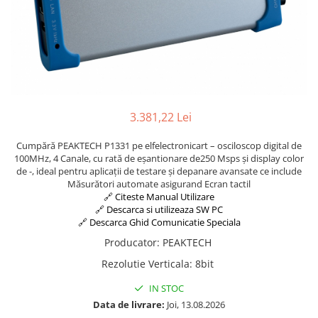
3.381,22 Lei
Cumpără PEAKTECH P1331 pe elfelectronicart – osciloscop digital de
100MHz, 4 Canale, cu rată de eșantionare de250 Msps și display color
de -, ideal pentru aplicații de testare și depanare avansate ce include
Măsurători automate asigurand Ecran tactil
🔗 Citeste Manual Utilizare
🔗 Descarca si utilizeaza SW PC
🔗 Descarca Ghid Comunicatie Speciala
Producator
:
PEAKTECH
Rezolutie Verticala
:
8bit
IN STOC
Data de livrare:
Joi, 13.08.2026