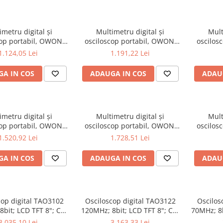
imetru digital și
Multimetru digital și
Mult
cop portabil, OWON,
osciloscop portabil, OWON,
oscilos
 200mV-1kV, 200mA-
HDS272, 200mV-1kV, 200mA-
HDS272S
1.124,05 Lei
1.191,22 Lei
A IN COS
ADAUGA IN COS
ADAU
imetru digital și
Multimetru digital și
Mult
cop portabil, OWON,
osciloscop portabil, OWON,
oscilos
02S, 200mV-1kV,
HDS2202, 200mV-1kV, 200mA-
HDS2
1.520,92 Lei
1.728,51 Lei
200mA-
A IN COS
ADAUGA IN COS
ADAU
cop digital TAO3102
Osciloscop digital TAO3122
Oscilos
bit; LCD TFT 8"; Ch:
120MHz; 8bit; LCD TFT 8"; Ch:
70MHz; 8b
s; 40Mpts pentru a
2; 1Gsps; 40Mpts ce include
1Gsps; 4
3.035,10 Lei
3.163,33 Lei