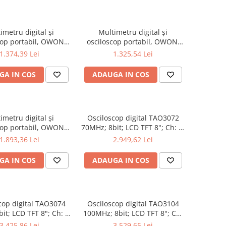
imetru digital și
Multimetru digital și
cop portabil, OWON,
osciloscop portabil, OWON,
, 200mV-1kV, 200mA-
HDS2102, 200mV-1kV, 200mA-
1.374,39 Lei
1.325,54 Lei
GA IN COS
ADAUGA IN COS
imetru digital și
Osciloscop digital TAO3072
cop portabil, OWON,
70MHz; 8bit; LCD TFT 8"; Ch: 2;
202S, 200mV-1kV,
1Gsps; 40Mpts sustinand
1.893,36 Lei
2.949,62 Lei
200mA-
Ecran color
GA IN COS
ADAUGA IN COS
cop digital TAO3074
Osciloscop digital TAO3104
it; LCD TFT 8"; Ch: 4;
100MHz; 8bit; LCD TFT 8"; Ch:
0Mpts compatibil cu
4; 1Gsps; 40Mpts inclus in
3.425,86 Lei
3.529,65 Lei