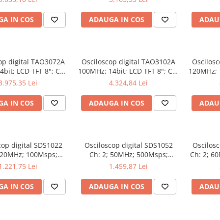
oferi Ecran color
Decodificare serială
Măsu
A IN COS
ADAUGA IN COS
ADAU
op digital TAO3072A
Osciloscop digital TAO3102A
Oscilosc
bit; LCD TFT 8"; Ch:
100MHz; 14bit; LCD TFT 8"; Ch:
120MHz; 1
s; 40Mpts dotat cu
2; 1Gsps; 40Mpts dotat cu
2; 1Gsps
3.975,35 Lei
4.324,84 Lei
ie de Analiză semnal
Măsurători automate
Măsu
A IN COS
ADAUGA IN COS
ADAU
cop digital SDS1022
Osciloscop digital SDS1052
Oscilosc
; 20MHz; 100Msps;
Ch: 2; 50MHz; 500Msps;
Ch: 2; 6
 LCD 7"S; 15W care
10kpts; LCD 7"S; ≤7ns avand
LCD TFT
1.221,75 Lei
1.459,87 Lei
dispune de Triggering avansat
capacitatea de Analiză FFT
Tri
A IN COS
ADAUGA IN COS
ADAU