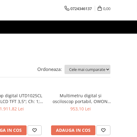
0724346137
0,00
Ordoneaza:
op digital UTD1025CL
Multimetru digital și
LCD TFT 3,5"; Ch: 1;
osciloscop portabil, OWON,
; 12kpts compatibil
HDS242, 200mV-1kV, 200mA-
1.911,82 Lei
953,10 Lei
Decodificare serială
GA IN COS
ADAUGA IN COS