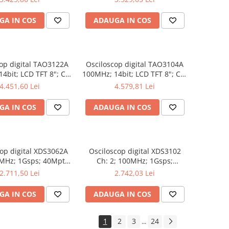
rători automate
Analiză semnal
GA IN COS
ADAUGA IN COS
op digital TAO3122A
Osciloscop digital TAO3104A
4bit; LCD TFT 8"; Ch:
100MHz; 14bit; LCD TFT 8"; Ch:
; 40Mpts integrat cu
4; 1Gsps; 40Mpts care permite
4.451,60 Lei
4.579,81 Lei
rători automate
Ceas în timp real
GA IN COS
ADAUGA IN COS
op digital XDS3062A
Osciloscop digital XDS3102
0MHz; 1Gsps; 40Mpts;
Ch: 2; 100MHz; 1Gsps;
 8"; XDS care ofera
40Mpts; LCD TFT 8"; XDS ce
2.711,50 Lei
2.742,03 Lei
ggering avansat
include Triggering avansat
GA IN COS
ADAUGA IN COS
1
2
3
24
...