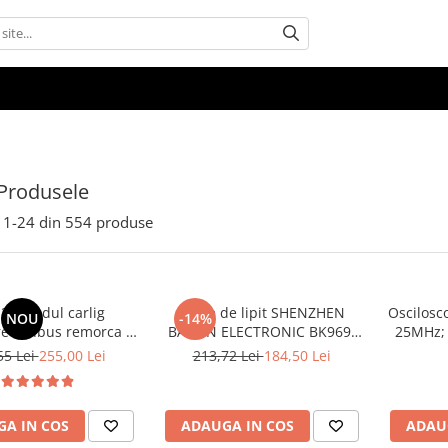
Produsele
1-
24
din
554
produse
24 modul carlig
Stație de lipit SHENZHEN
Oscilosc
NOU
-14%
e canbus remorca 7
BAKON ELECTRONIC BK969,
25MHz; 
pini, 12V Universal
200...480°C control analogic,
250Msps
55 Lei
255,00 Lei
213,72 Lei
184,50 Lei
cu buton
cu 
A IN COS
ADAUGA IN COS
ADAU