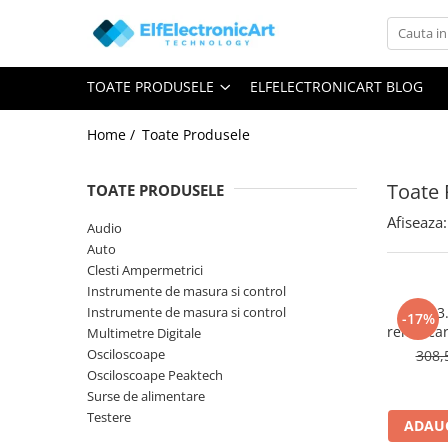
Toate Produsele
TOATE PRODUSELE
ELFELECTRONICART BLOG
Audio
Auto
Home /
Toate Produsele
Instrumente de masura si control
Clesti Ampermetrici
Toate 
TOATE PRODUSELE
Multimetre Digitale
Afiseaza:
Audio
Scule Atelier
Auto
Clesti Ampermetrici
Surse de alimentare
Instrumente de masura si control
Termometre
Instrumente de masura si control
TM3.
-17%
remorcar
Multimetre Digitale
Testere
sau 13 
Osciloscoape
308,
Osciloscoape
Osciloscoape Peaktech
Surse de alimentare
Accesorii
Testere
ADAUG
Osciloscoape AXIOMET