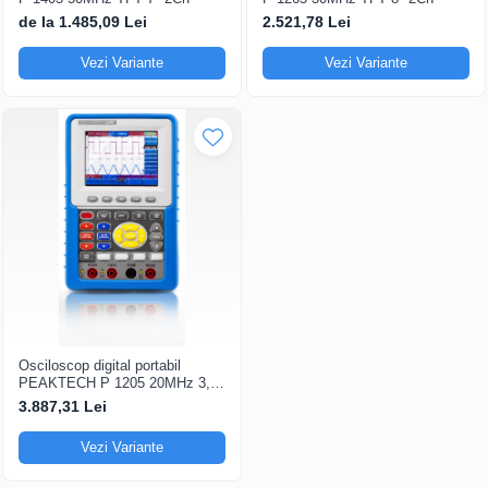
de la 1.485,09 Lei
2.521,78 Lei
Vezi Variante
Vezi Variante
Osciloscop digital portabil
PEAKTECH P 1205 20MHz 3,8"
2Ch
3.887,31 Lei
Vezi Variante