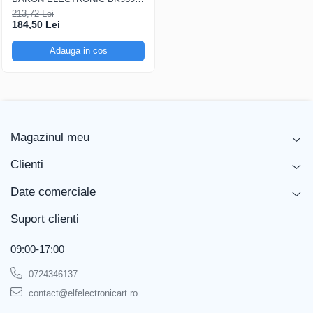
200...480°C control analogic, cu
213,72 Lei
buton
184,50 Lei
Adauga in cos
Magazinul meu
Clienti
Date comerciale
Suport clienti
09:00-17:00
0724346137
contact@elfelectronicart.ro