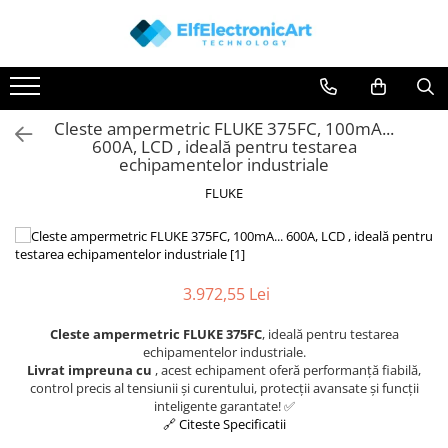
Toate Produsele
Audio
Cleste ampermetric FLUKE 375FC, 100mA...
Auto
600A, LCD , ideală pentru testarea
Instrumente de masura si control
echipamentelor industriale
Clesti Ampermetrici
FLUKE
Multimetre Digitale
Scule Atelier
Surse de alimentare
3.972,55 Lei
Termometre
Cleste ampermetric FLUKE 375FC
, ideală pentru testarea
Testere
echipamentelor industriale.
Livrat impreuna cu
, acest echipament oferă performanță fiabilă,
Osciloscoape
control precis al tensiunii și curentului, protecții avansate și funcții
Accesorii
inteligente garantate! ✅
🔗 Citeste Specificatii
Osciloscoape AXIOMET