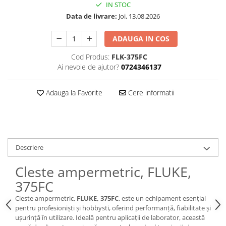
IN STOC
Osciloscoape B&K PRECISION
Data de livrare:
Joi, 13.08.2026
Osciloscoape FLUKE
Osciloscoape GW INSTEK
ADAUGA IN COS
Osciloscoape HANTEK
Cod Produs:
FLK-375FC
Ai nevoie de ajutor?
0724346137
Osciloscoape KEYSIGHT
Osciloscoape OWON
Adauga la Favorite
Cere informatii
Osciloscoape Peaktech
Osciloscoape ROHDE & SCHWARZ
Osciloscoape TELEDYNE LECROY
Osciloscoape UNI-T
Descriere
Cleste ampermetric, FLUKE,
375FC
Cleste ampermetric,
FLUKE, 375FC
, este un echipament esențial
pentru profesioniști și hobbysti, oferind performanță, fiabilitate și
ușurință în utilizare. Ideală pentru aplicații de laborator, această