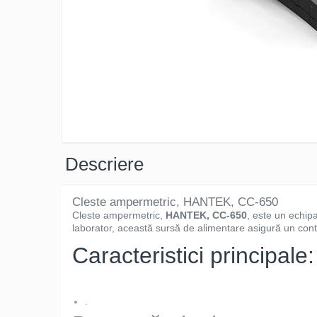
Osciloscoape B&K PRECISION
Osciloscoape FLUKE
Osciloscoape GW INSTEK
Osciloscoape HANTEK
Osciloscoape KEYSIGHT
Osciloscoape OWON
Osciloscoape Peaktech
Descriere
Osciloscoape ROHDE & SCHWARZ
Osciloscoape TELEDYNE LECROY
Cleste ampermetric, HANTEK, CC-650
Osciloscoape UNI-T
Cleste ampermetric,
HANTEK, CC-650
, este un echipa
laborator, această sursă de alimentare asigură un contro
Caracteristici principale:
.