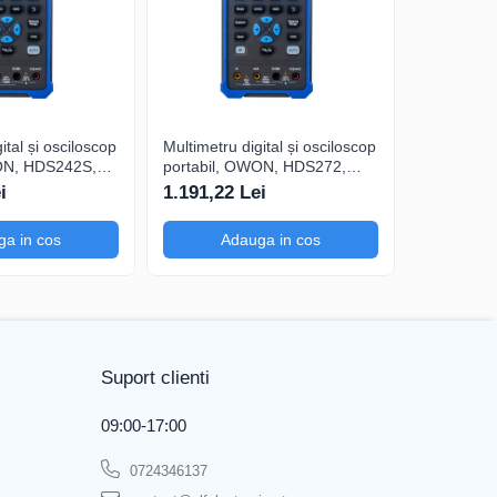
ital și osciloscop
Multimetru digital și osciloscop
Multimetru 
ON, HDS242S,
portabil, OWON, HDS272,
portabil,
200mA-
200mV-1kV, 200mA-
200mV-1k
i
1.191,22 Lei
1.374,39
a in cos
Adauga in cos
Ad
Suport clienti
09:00-17:00
0724346137