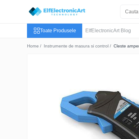
Toate Produsele
Toate Produsele
ElfElectronicArt Blog
Audio
Auto
Home /
Instrumente de masura si control /
Cleste amper
Instrumente de masura si control
Clesti Ampermetrici
Multimetre Digitale
Scule Atelier
Surse de alimentare
Termometre
Testere
Osciloscoape
Accesorii
Osciloscoape AXIOMET