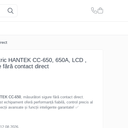
rect
tric HANTEK CC-650, 650A, LCD ,
 fără contact direct
NTEK CC-650
, măsurători sigure fără contact direct.
st echipament oferă performanță fiabilă, control precis al
otecții avansate și funcții inteligente garantate! ✅
 12.08.2026