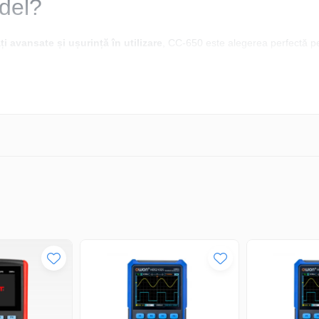
del?
i avansate și ușurință în utilizare
, CC-650 este alegerea perfectă pen
 ampermetric