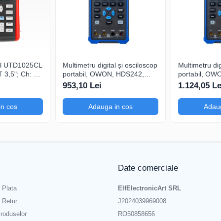
tal UTD1025CL
Multimetru digital și osciloscop
Multimetru dig
3,5"; Ch: 1;
portabil, OWON, HDS242,
portabil, OW
 compatibil
200mV-1kV, 200mA-
200mV-1kV, 
953,10 Lei
1.124,05 Le
serială
in cos
Adauga in cos
Adaug
Date comerciale
 Plata
ElfElectronicArt SRL
e Retur
J2024039969008
roduselor
RO50858656