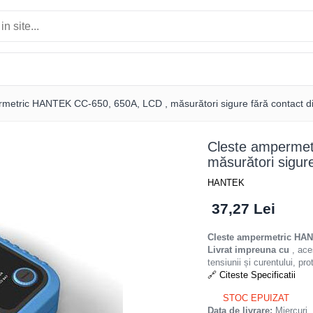
metric HANTEK CC-650, 650A, LCD , măsurători sigure fără contact di
Cleste amperme
măsurători sigure
HANTEK
37,27 Lei
Cleste ampermetric HA
Livrat impreuna cu
, ace
tensiunii și curentului, pr
🔗 Citeste Specificatii
STOC EPUIZAT
Data de livrare:
Miercuri,