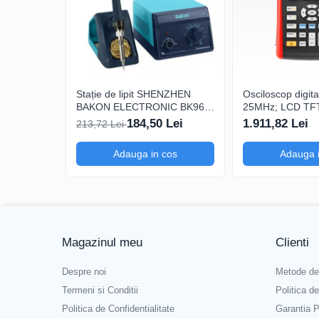
Interval de măsurare a frecvenței
Interval de măsurare a capacității
Precizia măsurării frecvenței
Precizia măsurării capacității
Stație de lipit SHENZHEN
Osciloscop digi
Precizia măsurării curentului alternativ
BAKON ELECTRONIC BK969,
25MHz; LCD TFT 
200...480°C control analogic,
250Msps; 12kpts
184,50 Lei
1.911,82 Lei
213,72 Lei
Precizia măsurării curentului continuu
cu buton
cu Decodificare 
Precizia măsurării tensiunii DC
Adauga in cos
Adauga 
Precizia măsurării tensiunii AC
Precizia măsurării rezistenței
Interval de măsurare a temperaturii
Magazinul meu
Clienti
Ce conține pachetul?
Despre noi
Metode de
Termeni si Conditii
Politica d
Politica de Confidentialitate
1 x Cleste ampermetric HANTEK CC-650
Garantia P