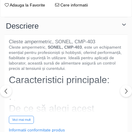
Adauga la Favorite
Cere informatii
Descriere
Cleste ampermetric, SONEL, CMP-403
Cleste ampermetric,
SONEL, CMP-403
, este un echipament
esențial pentru profesioniști și hobbysti, oferind performanță,
fiabilitate și ușurință în utilizare. Ideală pentru aplicații de
laborator, această sursă de alimentare asigură un control
precis al tensiunii și curentului.
Caracteristici principale:
.
De ce să alegi acest
model?
Vezi mai mult
Informatii conformitate produs