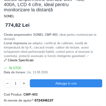
400A, LCD 4 cifre, ideal pentru
monitorizare la distanță
SONEL
774,82 Lei
Cleste ampermetric SONEL CMP-403
, ideal pentru monitorizare la
distanță.
Livrat impreuna cu
adaptor, certificat de calibrare, sondă de
temperatură de tip K, carcasă moale, cabluri de testare, acest
echipament oferă performanță fiabilă, control precis al tensiunii și
curentului, protecții avansate și funcții inteligente garantate! ✅
🔗 Citeste Specificatii
IN STOC
Data de livrare:
Joi, 13.08.2026
Adauga in cos
Cod Produs:
CMP-403
Ai nevoie de ajutor?
0724346137