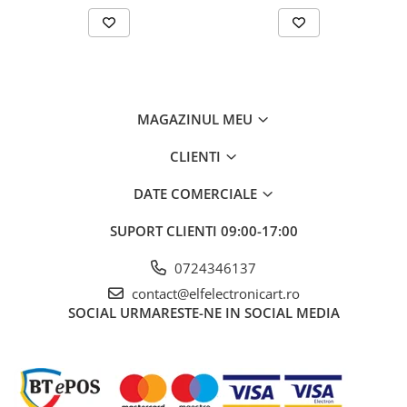
Interval de măsurare a tensiunii DC
Interval de măsurare a tensiunii AC
Interval de măsurare a frecvenței
MAGAZINUL MEU
Interval de măsurare a capacității
Precizia măsurării frecvenței
CLIENTI
Precizia măsurării capacității
DATE COMERCIALE
Precizia măsurării curentului alternativ
SUPORT CLIENTI
09:00-17:00
Precizia măsurării curentului continuu
0724346137
Precizia măsurării tensiunii DC
contact@elfelectronicart.ro
Precizia măsurării tensiunii AC
SOCIAL
URMARESTE-NE IN SOCIAL MEDIA
Precizia măsurării rezistenței
Interval de măsurare a temperaturii