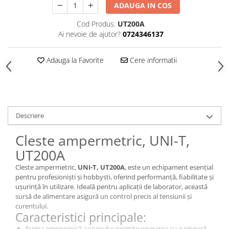
ADAUGA IN COS
Cod Produs:
UT200A
Ai nevoie de ajutor?
0724346137
Adauga la Favorite
Cere informatii
Descriere
Cleste ampermetric, UNI-T,
UT200A
Cleste ampermetric,
UNI-T, UT200A
, este un echipament esențial
pentru profesioniști și hobbysti, oferind performanță, fiabilitate și
ușurință în utilizare. Ideală pentru aplicații de laborator, această
sursă de alimentare asigură un control precis al tensiunii și
curentului.
Caracteristici principale:
forma ergonomică a corpului permite operarea cu o singură