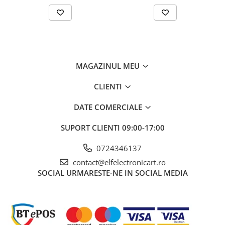
Interval de măsurare a rezistenței
20kΩ
Interval de măsurare a tensiunii DC
600V
Interval de măsurare a tensiunii AC
600V
MAGAZINUL MEU
Interval de măsurare a frecvenței
Interval de măsurare a capacității
CLIENTI
Precizia măsurării frecvenței
DATE COMERCIALE
Precizia măsurării capacității
SUPORT CLIENTI
09:00-17:00
Precizia măsurării curentului alternativ
±(1,5% + 5 cifre)
0724346137
Precizia măsurării curentului continuu
contact@elfelectronicart.ro
SOCIAL
URMARESTE-NE IN SOCIAL MEDIA
Precizia măsurării tensiunii DC
±(1% + 3 cifre)
Precizia măsurării tensiunii AC
±(1,5% + 5 cifre)
Precizia măsurării rezistenței
±(1%+4 cifre)