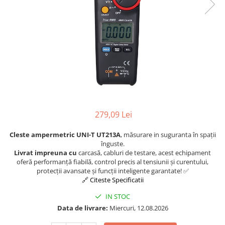
Osciloscoape B&K PRECISION
Osciloscoape FLUKE
Osciloscoape GW INSTEK
Osciloscoape HANTEK
Osciloscoape KEYSIGHT
Osciloscoape OWON
Osciloscoape Peaktech
279,09 Lei
Osciloscoape ROHDE & SCHWARZ
Osciloscoape TELEDYNE LECROY
Cleste ampermetric UNI-T UT213A
, măsurare in suguranta în spații
înguste.
Osciloscoape UNI-T
Livrat impreuna cu
carcasă, cabluri de testare, acest echipament
oferă performanță fiabilă, control precis al tensiunii și curentului,
protecții avansate și funcții inteligente garantate! ✅
🔗 Citeste Specificatii
IN STOC
Data de livrare:
Miercuri, 12.08.2026