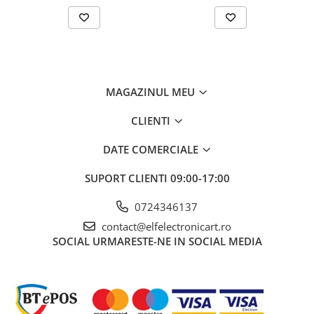
Interval de măsurare a
100mΩ... 400Ω, 4kΩ, 40kΩ,
rezistenței
400kΩ, 4MΩ, 40MΩ
Interval de măsurare a
0.1...400mV, 4V, 40V, 400V,
tensiunii DC
600V
MAGAZINUL MEU
Interval de măsurare a
1mV... 4V, 40V, 400V, 600V
tensiunii AC
CLIENTI
Interval de măsurare a
10...1MHz
frecvenței
DATE COMERCIALE
Interval de măsurare a
10pF... 50nF, 500nF, 5μF, 50μF,
SUPORT CLIENTI
09:00-17:00
capacității
100μF
0724346137
Precizia măsurării frecvenței
±(0,1%+4 cifre)
contact@elfelectronicart.ro
Precizia măsurării capacității
±(4%+ 5 cifre)
SOCIAL
URMARESTE-NE IN SOCIAL MEDIA
Precizia măsurării curentului
±(1,8% + 9 cifre)
alternativ
Precizia măsurării curentului
continuu