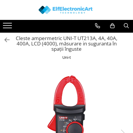
Toate Produsele
Audio
Cleste ampermetric UNI-T UT213A, 4A, 40A,
Auto
400A, LCD (4000), măsurare in suguranta în
Instrumente de masura si control
spații înguste
Clesti Ampermetrici
Uni-t
Multimetre Digitale
Scule Atelier
Surse de alimentare
Termometre
Testere
Osciloscoape
Accesorii
Osciloscoape AXIOMET