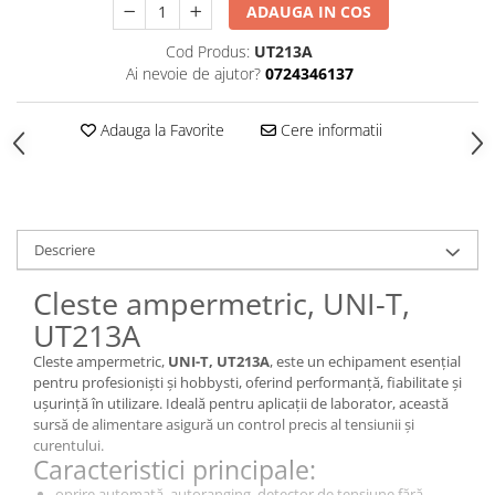
ADAUGA IN COS
Cod Produs:
UT213A
Ai nevoie de ajutor?
0724346137
Adauga la Favorite
Cere informatii
Descriere
Cleste ampermetric, UNI-T,
UT213A
Cleste ampermetric,
UNI-T, UT213A
, este un echipament esențial
pentru profesioniști și hobbysti, oferind performanță, fiabilitate și
ușurință în utilizare. Ideală pentru aplicații de laborator, această
sursă de alimentare asigură un control precis al tensiunii și
curentului.
Caracteristici principale:
oprire automată, autoranging, detector de tensiune fără