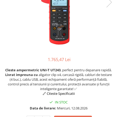
Osciloscoape B&K PRECISION
Osciloscoape FLUKE
Osciloscoape GW INSTEK
Osciloscoape HANTEK
Osciloscoape KEYSIGHT
Osciloscoape OWON
Osciloscoape Peaktech
1.765,47 Lei
Osciloscoape ROHDE & SCHWARZ
Osciloscoape TELEDYNE LECROY
Cleste ampermetric UNI-T UT243
, perfect pentru depanare rapidă.
Livrat impreuna cu
aligator clip x4, carcasă rigidă, cabluri de testare
Osciloscoape UNI-T
(4 buc.), cablu USB, acest echipament oferă performanță fiabilă,
control precis al tensiunii și curentului, protecții avansate și funcții
inteligente garantate! ✅
🔗 Citeste Specificatii
IN STOC
Data de livrare:
Miercuri, 12.08.2026