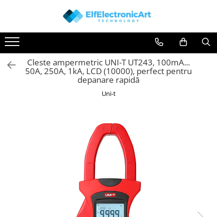
Toate Produsele
Audio
Cleste ampermetric UNI-T UT243, 100mA...
Auto
50A, 250A, 1kA, LCD (10000), perfect pentru
Instrumente de masura si control
depanare rapidă
Clesti Ampermetrici
Uni-t
Multimetre Digitale
Scule Atelier
Surse de alimentare
Termometre
Testere
Osciloscoape
Accesorii
Osciloscoape AXIOMET