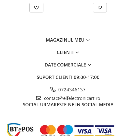
Interval de măsurare a rezistenței
Interval de măsurare a tensiunii DC
Interval de măsurare a tensiunii AC
100 mV... 150V, 300V,
600V
MAGAZINUL MEU
Interval de măsurare a frecvenței
40...80Hz
Interval de măsurare a capacității
CLIENTI
Precizia măsurării frecvenței
±(0,5%+5 cifre)
DATE COMERCIALE
Precizia măsurării capacității
SUPORT CLIENTI
09:00-17:00
Precizia măsurării curentului
±(2% + 5 cifre)
alternativ
0724346137
contact@elfelectronicart.ro
Precizia măsurării curentului
SOCIAL
URMARESTE-NE IN SOCIAL MEDIA
continuu
Precizia măsurării tensiunii DC
Precizia măsurării tensiunii AC
±(1,2% + 5 cifre)