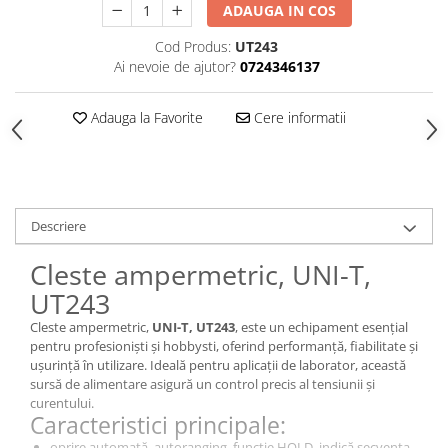
ADAUGA IN COS
Cod Produs:
UT243
Ai nevoie de ajutor?
0724346137
Adauga la Favorite
Cere informatii
Descriere
Cleste ampermetric, UNI-T,
UT243
Cleste ampermetric,
UNI-T, UT243
, este un echipament esențial
pentru profesioniști și hobbysti, oferind performanță, fiabilitate și
ușurință în utilizare. Ideală pentru aplicații de laborator, această
sursă de alimentare asigură un control precis al tensiunii și
curentului.
Caracteristici principale:
oprire automată, autoranging, funcție HOLD, indică secvența