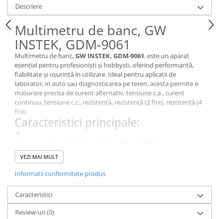
Descriere
Multimetru de banc, GW
INSTEK, GDM-9061
Multimetru de banc,
GW INSTEK, GDM-9061
, este un aparat
esențial pentru profesioniști și hobbysti, oferind performanță,
fiabilitate și ușurință în utilizare. Ideal pentru aplicații de
laborator, in auto sau diagnosticarea pe teren, acesta permite o
masurare precisa de curent alternativ, tensiune c.a., curent
continuu, tensiune c.c., rezistență, rezistență (2 fire), rezistență (4
fire)
Caracteristici principale:
.
De ce să alegi acest model?
Este un instrument de diagnosticare esențial pentru măsurători
VEZI MAI MULT
precise in domeniul electric si electronic., GDM-9061, oferă o
calitate excelentă a masuratorilor pentru aplicații de laborator,
Informatii conformitate produs
industriale și educaționale.
Specificații Tehnice
Caracteristici
Caracteristică
Detalii
Review-uri
(0)