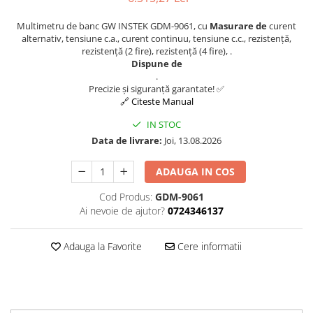
Multimetru de banc GW INSTEK GDM-9061, cu
Masurare de
curent
alternativ, tensiune c.a., curent continuu, tensiune c.c., rezistență,
rezistență (2 fire), rezistență (4 fire), .
Dispune de
.
Precizie și siguranță garantate! ✅
🔗 Citeste Manual
IN STOC
Data de livrare:
Joi, 13.08.2026
ADAUGA IN COS
Cod Produs:
GDM-9061
Ai nevoie de ajutor?
0724346137
Adauga la Favorite
Cere informatii