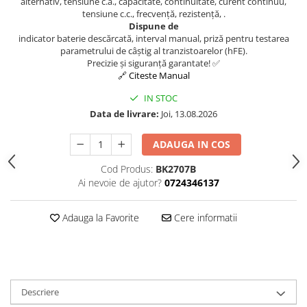
alternativ, tensiune c.a., capacitate, continuitate, curent continuu,
tensiune c.c., frecvență, rezistență, .
Dispune de
indicator baterie descărcată, interval manual, priză pentru testarea
parametrului de câștig al tranzistoarelor (hFE).
Precizie și siguranță garantate! ✅
🔗 Citeste Manual
IN STOC
Data de livrare:
Joi, 13.08.2026
ADAUGA IN COS
Cod Produs:
BK2707B
Ai nevoie de ajutor?
0724346137
Adauga la Favorite
Cere informatii
Descriere