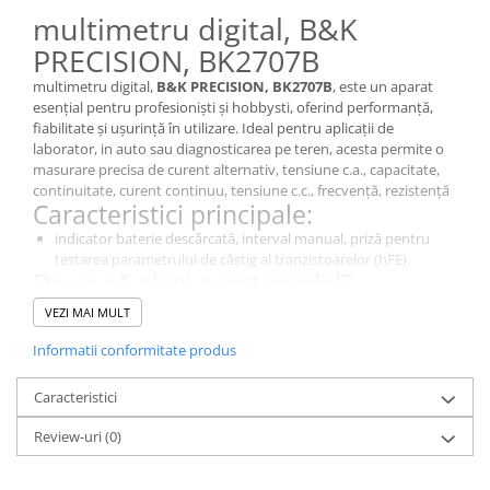
multimetru digital, B&K
PRECISION, BK2707B
multimetru digital,
B&K PRECISION, BK2707B
, este un aparat
esențial pentru profesioniști și hobbysti, oferind performanță,
fiabilitate și ușurință în utilizare. Ideal pentru aplicații de
laborator, in auto sau diagnosticarea pe teren, acesta permite o
masurare precisa de curent alternativ, tensiune c.a., capacitate,
continuitate, curent continuu, tensiune c.c., frecvență, rezistență
Caracteristici principale:
indicator baterie descărcată, interval manual, priză pentru
testarea parametrului de câștig al tranzistoarelor (hFE).
De ce să alegi acest model?
Este un instrument de diagnosticare esențial pentru măsurători
VEZI MAI MULT
precise in domeniul electric si electronic., BK2707B, oferă o
calitate excelentă a masuratorilor pentru aplicații de laborator,
Informatii conformitate produs
industriale și educaționale.
Specificații Tehnice
Caracteristici
Caracteristică
Detalii
Review-uri
(0)
Tipul
multimetru digital
contorului