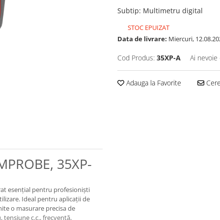
Subtip
:
Multimetru digital
STOC EPUIZAT
Data de livrare:
Miercuri, 12.08.20
Cod Produs:
35XP-A
Ai nevoie 
Adauga la Favorite
Cere 
AMPROBE, 35XP-
rat esențial pentru profesioniști
ilizare. Ideal pentru aplicații de
mite o masurare precisa de
, tensiune c.c., frecvență,