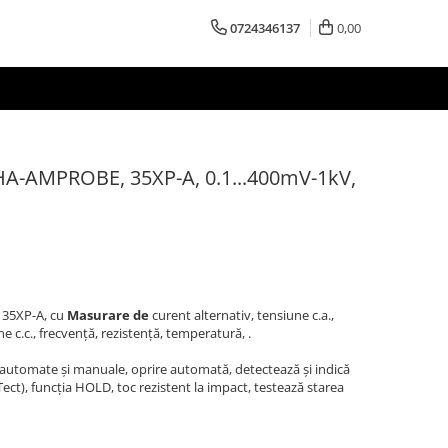
0724346137
0,00
EHA-AMPROBE, 35XP-A, 0.1...400mV-1kV,
 35XP-A, cu
Masurare de
curent alternativ, tensiune c.a.,
e c.c., frecvență, rezistență, temperatură, .
le automate și manuale, oprire automată, detectează și indică
Tect), funcția HOLD, toc rezistent la impact, testează starea