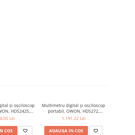
ital și osciloscop
Multimetru digital și osciloscop
Multimetru 
OWON, HDS242S,
portabil, OWON, HDS272,
portabi
kV, 200mA-
200mV-1kV, 200mA-
200m
4,05 Lei
1.191,22 Lei
1
N COS
ADAUGA IN COS
ADAUG