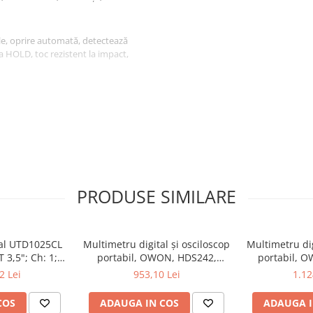
ale, oprire automată, detectează
ția HOLD, toc rezistent la impact,
ători precise in domeniul
masuratorilor pentru aplicații de
PRODUSE SIMILARE
tal UTD1025CL
Multimetru digital și osciloscop
Multimetru dig
 3,5"; Ch: 1;
portabil, OWON, HDS242,
portabil, 
 compatibil cu
200mV-1kV, 200mA-
200mV-1
2 Lei
953,10 Lei
1.12
e serială
COS
ADAUGA IN COS
ADAUGA I