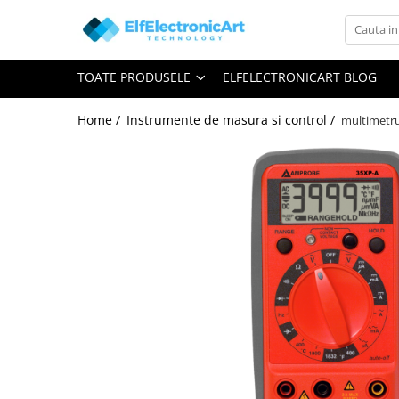
Toate Produsele
TOATE PRODUSELE
ELFELECTRONICART BLOG
Audio
Auto
Home /
Instrumente de masura si control /
multimetru
Instrumente de masura si control
Clesti Ampermetrici
Multimetre Digitale
Scule Atelier
Surse de alimentare
Termometre
Testere
Osciloscoape
Accesorii
Osciloscoape AXIOMET