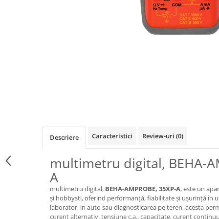
Osciloscoape B&K PRECISION
Osciloscoape FLUKE
Osciloscoape GW INSTEK
Osciloscoape HANTEK
Osciloscoape KEYSIGHT
Osciloscoape OWON
Osciloscoape Peaktech
Osciloscoape ROHDE & SCHWARZ
Osciloscoape TELEDYNE LECROY
Caracteristici
Review-uri
(0)
Descriere
Osciloscoape UNI-T
multimetru digital, BEHA-
A
multimetru digital,
BEHA-AMPROBE, 35XP-A
, este un apa
și hobbysti, oferind performanță, fiabilitate și ușurință în ut
laborator, in auto sau diagnosticarea pe teren, acesta per
curent alternativ, tensiune c.a., capacitate, curent continuu