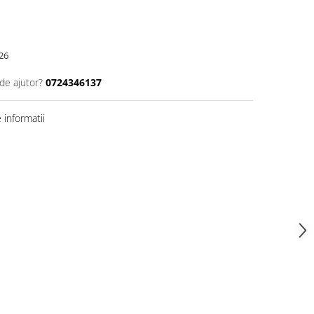
26
de ajutor?
0724346137
informatii