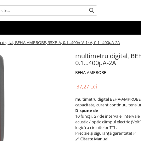
 digital, BEHA-AMPROBE, 35XP-A, 0.1...400mV-1kV, 0.1...400µA-2A
multimetru digital, B
0.1...400µA-2A
BEHA-AMPROBE
37,27 Lei
multimetru digital BEHA-AMPROBE
capacitate, curent continuu, tensiun
Dispune de
10 funcții, 27 de intervale, interva
acustic / optic câmpul electric (Volt
logică a circuitelor TTL.
Precizie și siguranță garantate! ✅
🔗 Citeste Manual