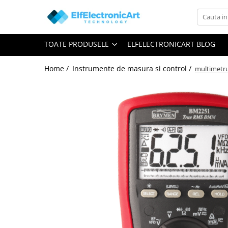
Toate Produsele
TOATE PRODUSELE
ELFELECTRONICART BLOG
Audio
Auto
Home /
Instrumente de masura si control /
multimetru
Instrumente de masura si control
Clesti Ampermetrici
Multimetre Digitale
Scule Atelier
Surse de alimentare
Termometre
Testere
Osciloscoape
Accesorii
Osciloscoape AXIOMET