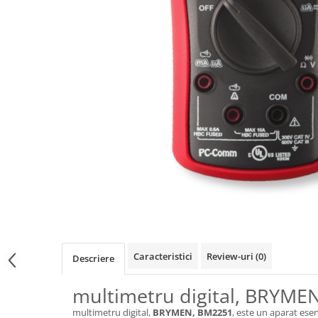
Osciloscoape B&K PRECISION
Osciloscoape FLUKE
Osciloscoape GW INSTEK
Osciloscoape HANTEK
Osciloscoape KEYSIGHT
Osciloscoape OWON
Osciloscoape Peaktech
Osciloscoape ROHDE & SCHWARZ
Osciloscoape TELEDYNE LECROY
Osciloscoape UNI-T
Caracteristici
Review-uri
(0)
Descriere
multimetru digital, BRYME
multimetru digital,
BRYMEN, BM2251
, este un aparat esen