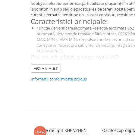
hobbysti, oferind performanță, fiabilitate și ușurință în util
laborator, in auto sau diagnosticarea pe teren, acesta per
curent alternativ, tensiune c.a., curent continuu, tensiune c
Caracteristici principale:
Funcție de verificare automată - selecție automată LoZ 
automată, detector de tensiune fără contact, CREST: în
MAX, MIN și MAX-MIN a impulsurilor de tensiune și cur
conectarea incorectă a cablurilor de testare, înregistra
MIN/MAX/REL.
De ce să alegi acest model?
Este un instrument de diagnosticare esențial pentru măsur
VEZI MAI MULT
electric si electronic., BM2251, oferă o calitate excelentă a
laborator, industriale și educaționale.
Informatii conformitate produs
Specificații Tehnice
Caracteristică
Detalii
Tipul
multimetru digital
contorului
Tip display
LCD
utilizat
Stație de lipit SHENZHEN
Osciloscop digi
-14%