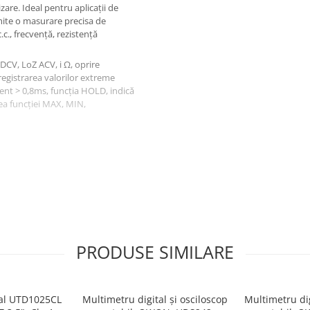
izare. Ideal pentru aplicații de
mite o masurare precisa de
.c., frecvență, rezistență
DCV, LoZ ACV, i Ω, oprire
registrarea valorilor extreme
ent > 0,8ms, funcția HOLD, indică
rea funcției MAX, MIN,
ători precise in domeniul
 masuratorilor pentru aplicații de
PRODUSE SIMILARE
tal UTD1025CL
Multimetru digital și osciloscop
Multimetru dig