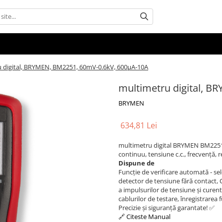
 digital, BRYMEN, BM2251, 60mV-0.6kV, 600µA-10A
multimetru digital, 
BRYMEN
634,81 Lei
multimetru digital BRYMEN BM225
continuu, tensiune c.c., frecvență, re
Dispune de
Funcție de verificare automată - se
detector de tensiune fără contact,
a impulsurilor de tensiune și curen
cablurilor de testare, înregistrare
Precizie și siguranță garantate! ✅
🔗 Citeste Manual