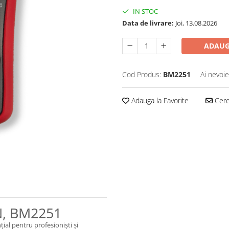
IN STOC
Data de livrare:
Joi, 13.08.2026
ADAUG
Cod Produs:
BM2251
Ai nevoie
Adauga la Favorite
Cere 
N, BM2251
țial pentru profesioniști și