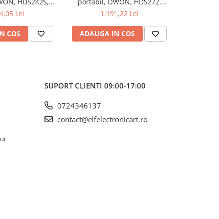
OWON, HDS242S,
portabil, OWON, HDS272,
portabi
kV, 200mA-
200mV-1kV, 200mA-
200m
4,05 Lei
1.191,22 Lei
1
N COS
ADAUGA IN COS
ADAUG
SUPORT CLIENTI
09:00-17:00
0724346137
contact@elfelectronicart.ro
lui