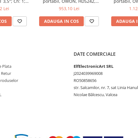
 3,5"; Ch: 1;
portabil, OWON, HDS242,
portabil, 
 compatibil cu
200mV-1kV, 200mA-
200mV-1
2 Lei
953,10 Lei
1.12
e serială
COS
ADAUGA IN COS
ADAUGA I
e) @60mV, ±(0,3% + 4 cifre)
DATE COMERCIALE
+ 3 cifre) @60V
 Plata
ElfElectronicArt SRL
e Retur
J2024039969008
Produselor
RO50858656
str. Salcamilor, nr. 7, sat Linia Hanu
L
Nicolae Bălcescu, Valcea