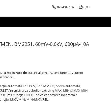
0724346137
0,00
BRYMEN, BM2251, 60mV-0.6kV, 600µA-10A
1, cu
Masurare de
curent alternativ, tensiune c.a., curent
zistență, .
lecție automată LoZ DCV, LoZ ACV, i Ω, oprire automată,
 CREST: înregistrarea valorilor extreme MAX, MIN și MAX-MIN
t > 0,8ms, funcția HOLD, indică conectarea incorectă a
a funcției MAX, MIN, MIN/MAX/REL.