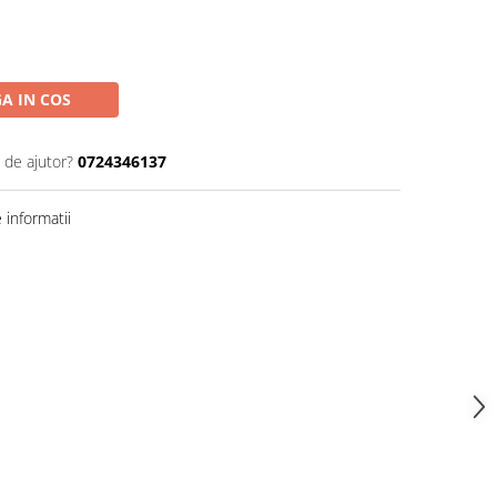
A IN COS
 de ajutor?
0724346137
informatii