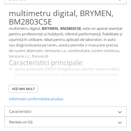
multimetru digital, BRYMEN,
BM2803CSE
multimetru digital,
BRYMEN, BM2803CSE
, este un aparat esențial
pentru profesioniști și hobbysti, oferind performanță, fiabilitate și
ușurință în utilizare. Ideal pentru aplicații de laborator, in auto
sau diagnosticarea pe teren, acesta permite o masurare precisa
de curent alternativ, tensiune c.a., continuitate, curent continuu,
tensiune c.c., frecvență
Caracteristici principale:
oprire automată, CREST: înregistrarea valorilor extreme MAX,
ecranare EMI pe două fețe, funcție HOLD, indică conectarea
incorectă a cablurilor de testare, funcția MAX HOLD, funcția
REL.
VEZI MAI MULT
De ce să alegi acest model?
Este un instrument de diagnosticare esențial pentru măsurători
Informatii conformitate produs
precise in domeniul electric si electronic., BM2803CSE, oferă o
calitate excelentă a masuratorilor pentru aplicații de laborator,
Caracteristici
industriale și educaționale.
Specificații Tehnice
Review-uri
(0)