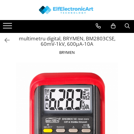
Toate Produsele
Audio
multimetru digital, BRYMEN, BM2803CSE,
Auto
60mV-1kV, 600µA-10A
Instrumente de masura si control
BRYMEN
Clesti Ampermetrici
Multimetre Digitale
Scule Atelier
Surse de alimentare
Termometre
Testere
Osciloscoape
Accesorii
Osciloscoape AXIOMET