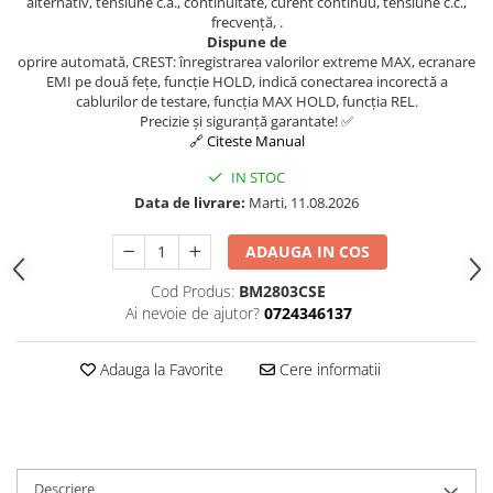
alternativ, tensiune c.a., continuitate, curent continuu, tensiune c.c.,
frecvență, .
Dispune de
oprire automată, CREST: înregistrarea valorilor extreme MAX, ecranare
EMI pe două fețe, funcție HOLD, indică conectarea incorectă a
cablurilor de testare, funcția MAX HOLD, funcția REL.
Precizie și siguranță garantate! ✅
🔗 Citeste Manual
IN STOC
Data de livrare:
Marti, 11.08.2026
ADAUGA IN COS
Cod Produs:
BM2803CSE
Ai nevoie de ajutor?
0724346137
Adauga la Favorite
Cere informatii
Descriere