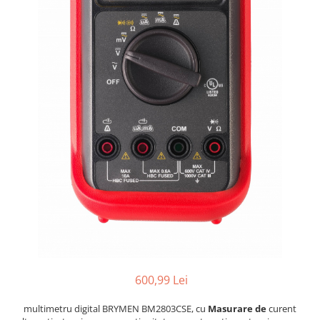
Osciloscoape B&K PRECISION
Osciloscoape FLUKE
Osciloscoape GW INSTEK
Osciloscoape HANTEK
Osciloscoape KEYSIGHT
Osciloscoape OWON
Osciloscoape Peaktech
Osciloscoape ROHDE & SCHWARZ
Osciloscoape TELEDYNE LECROY
Osciloscoape UNI-T
600,99 Lei
multimetru digital BRYMEN BM2803CSE, cu
Masurare de
curent