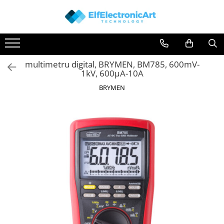
Toate Produsele
Audio
multimetru digital, BRYMEN, BM785, 600mV-
Auto
1kV, 600µA-10A
Instrumente de masura si control
BRYMEN
Clesti Ampermetrici
Multimetre Digitale
Scule Atelier
Surse de alimentare
Termometre
Testere
Osciloscoape
Accesorii
Osciloscoape AXIOMET