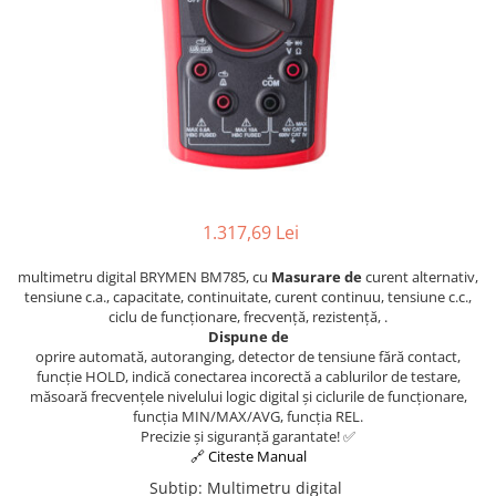
Osciloscoape B&K PRECISION
Osciloscoape FLUKE
Osciloscoape GW INSTEK
Osciloscoape HANTEK
Osciloscoape KEYSIGHT
Osciloscoape OWON
Osciloscoape Peaktech
1.317,69 Lei
Osciloscoape ROHDE & SCHWARZ
multimetru digital BRYMEN BM785, cu
Masurare de
curent alternativ,
Osciloscoape TELEDYNE LECROY
tensiune c.a., capacitate, continuitate, curent continuu, tensiune c.c.,
ciclu de funcționare, frecvență, rezistență, .
Osciloscoape UNI-T
Dispune de
oprire automată, autoranging, detector de tensiune fără contact,
funcție HOLD, indică conectarea incorectă a cablurilor de testare,
măsoară frecvențele nivelului logic digital și ciclurile de funcționare,
funcția MIN/MAX/AVG, funcția REL.
Precizie și siguranță garantate! ✅
🔗 Citeste Manual
Subtip
:
Multimetru digital