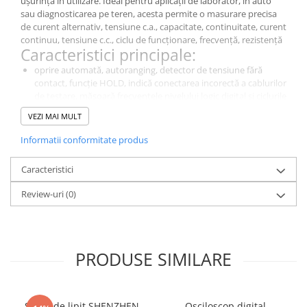
ușurință în utilizare. Ideal pentru aplicații de laborator, in auto
sau diagnosticarea pe teren, acesta permite o masurare precisa
de curent alternativ, tensiune c.a., capacitate, continuitate, curent
continuu, tensiune c.c., ciclu de funcționare, frecvență, rezistență
Caracteristici principale:
oprire automată, autoranging, detector de tensiune fără
contact, funcție HOLD, indică conectarea incorectă a cablurilor
de testare, măsoară frecvențele nivelului logic digital și ciclurile
de funcționare, funcția MIN/MAX/AVG, funcția REL.
VEZI MAI MULT
De ce să alegi acest model?
Este un instrument de diagnosticare esențial pentru măsurători
Informatii conformitate produs
precise in domeniul electric si electronic., BM785, oferă o calitate
excelentă a masuratorilor pentru aplicații de laborator,
Caracteristici
industriale și educaționale.
Specificații Tehnice
Review-uri
(0)
Caracteristică
Detalii
Tipul
multimetru digital
contorului
PRODUSE SIMILARE
Tip display
LCD
utilizat
Stație de lipit SHENZHEN
Osciloscop digital