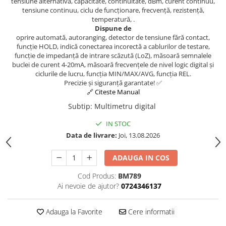
tensiune alternativă, capacitate, continuitate, dBm, curent continuu,
tensiune continuu, ciclu de funcționare, frecvență, rezistență,
temperatură, .
Dispune de
oprire automată, autoranging, detector de tensiune fără contact,
funcție HOLD, indică conectarea incorectă a cablurilor de testare,
funcție de impedanță de intrare scăzută (LoZ), măsoară semnalele
buclei de curent 4-20mA, măsoară frecvențele de nivel logic digital și
ciclurile de lucru, funcția MIN/MAX/AVG, funcția REL.
Precizie și siguranță garantate! ✅
🔗 Citeste Manual
Subtip
:
Multimetru digital
IN STOC
Data de livrare:
Joi, 13.08.2026
ADAUGA IN COS
Cod Produs:
BM789
Ai nevoie de ajutor?
0724346137
Adauga la Favorite
Cere informatii