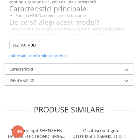
continuu, tensiune c.c., ciclu de lucru, rezistență
Caracteristici principale:
Funcția HOLD, dimensiune de buzunar.
De ce să alegi acest model?
Este un instrument de diagnosticare esențial pentru măsurători
precise in domeniul electric si electronic., 107, oferă o calitate
excelentă a masuratorilor pentru aplicații de laborator,
VEZI MAI MULT
industriale și educaționale.
Specificații Tehnice
Informatii conformitate produs
Caracteristică
Detalii
Caracteristici
Tipul
multimetru digital
Review-uri
(0)
contorului
Tip display
LCD
utilizat
PRODUSE SIMILARE
Parametrii de
(6000)
afișare
Interval de
6V, 60V, 600V
Stație de lipit SHENZHEN
măsurare a
Osciloscop digital
-14%
BAKON ELECTRONIC BK969,
tensiunii DC
UTD1025CL 25MHz; LCD TFT