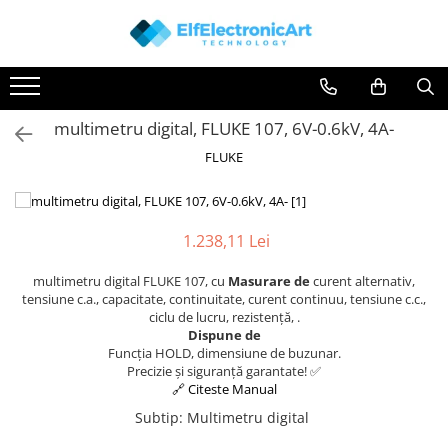
Instrumente de masura si control
Osciloscoape
Clesti Ampermetrici
Accesorii
multimetru digital, FLUKE 107, 6V-0.6kV, 4A-
Multimetre Digitale
Osciloscoape AXIOMET
FLUKE
Scule Atelier
Osciloscoape B&K PRECISION
Surse de alimentare
Osciloscoape FLUKE
Termometre
Osciloscoape GW INSTEK
1.238,11 Lei
Testere
Osciloscoape HANTEK
multimetru digital FLUKE 107, cu
Masurare de
curent alternativ,
Osciloscoape KEYSIGHT
tensiune c.a., capacitate, continuitate, curent continuu, tensiune c.c.,
Osciloscoape OWON
ciclu de lucru, rezistență, .
Dispune de
Osciloscoape Peaktech
Funcția HOLD, dimensiune de buzunar.
Precizie și siguranță garantate! ✅
Osciloscoape ROHDE & SCHWARZ
🔗 Citeste Manual
Osciloscoape TELEDYNE LECROY
Subtip
:
Multimetru digital
Osciloscoape UNI-T