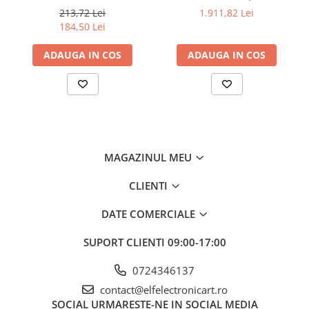
200...480°C control
3,5"; Ch: 1; 250Msps; 12kpts
213,72 Lei
1.911,82 Lei
Precizia
±(0,5% + 3 cifre)
analogic, cu buton
compatibil cu Decodificare
184,50 Lei
măsurării
serială
tensiunii DC
ADAUGA IN COS
ADAUGA IN COS
Interval de
6V, 60V, 600V
măsurare a
tensiunii AC
Precizia
±(1% + 3 cifre)
măsurării
tensiunii AC
MAGAZINUL MEU
Interval de
4A, 10A
măsurare a
CLIENTI
curentului
continuu
DATE COMERCIALE
Precizia
±(1,5% + 3 cifre)
SUPORT CLIENTI
09:00-17:00
măsurării
curentului
0724346137
continuu
contact@elfelectronicart.ro
Interval de
4A, 10A
SOCIAL
URMARESTE-NE IN SOCIAL MEDIA