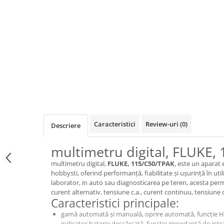
Osciloscoape B&K PRECISION
Osciloscoape FLUKE
Osciloscoape GW INSTEK
Osciloscoape HANTEK
Osciloscoape KEYSIGHT
Osciloscoape OWON
Osciloscoape Peaktech
Osciloscoape ROHDE & SCHWARZ
Caracteristici
Review-uri
(0)
Descriere
Osciloscoape TELEDYNE LECROY
Osciloscoape UNI-T
multimetru digital, FLUKE,
multimetru digital,
FLUKE, 115/C50/TPAK
, este un aparat 
hobbysti, oferind performanță, fiabilitate și ușurință în util
laborator, in auto sau diagnosticarea pe teren, acesta per
curent alternativ, tensiune c.a., curent continuu, tensiune c
Caracteristici principale:
gamă automată și manuală, oprire automată, funcție HO
indicator baterie descărcată, funcție impedanță de intra