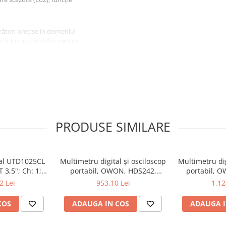
ători precise in domeniul
lentă a masuratorilor pentru
PRODUSE SIMILARE
tal UTD1025CL
Multimetru digital și osciloscop
Multimetru dig
 3,5"; Ch: 1;
portabil, OWON, HDS242,
portabil, 
 compatibil cu
200mV-1kV, 200mA-
200mV-1
2 Lei
953,10 Lei
1.12
e serială
COS
ADAUGA IN COS
ADAUGA I