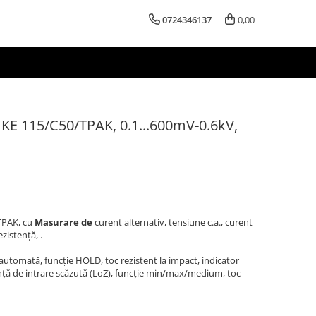
0724346137
0,00
UKE 115/C50/TPAK, 0.1...600mV-0.6kV,
TPAK, cu
Masurare de
curent alternativ, tensiune c.a., curent
zistență, .
utomată, funcție HOLD, toc rezistent la impact, indicator
nță de intrare scăzută (LoZ), funcție min/max/medium, toc