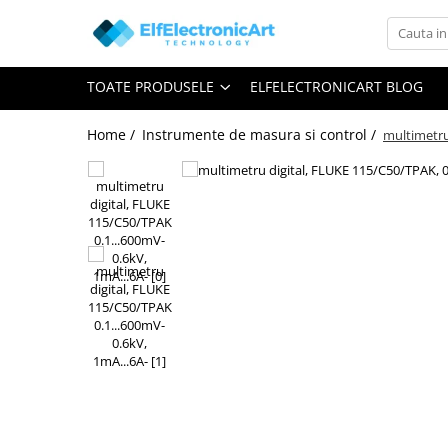
Toate Produsele
TOATE PRODUSELE
ELFELECTRONICART BLOG
Audio
Auto
Home /
Instrumente de masura si control /
multimetru
Instrumente de masura si control
Clesti Ampermetrici
Multimetre Digitale
Scule Atelier
Surse de alimentare
Termometre
Testere
Osciloscoape
Accesorii
Osciloscoape AXIOMET