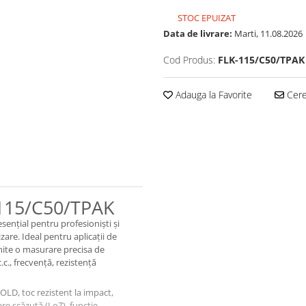
STOC EPUIZAT
Data de livrare:
Marti, 11.08.2026
Cod Produs:
FLK-115/C50/TPAK
Adauga la Favorite
Cere 
 115/C50/TPAK
esențial pentru profesioniști și
izare. Ideal pentru aplicații de
mite o masurare precisa de
.c., frecvență, rezistență
LD, toc rezistent la impact,
re scăzută (LoZ), funcție