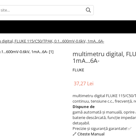
 digital, FLUKE 115/C50/TPAK, 0.1...600mV-0.6kV, 1mA...6A-
multimetru digital, FL
1mA...6A-
FLUKE
37,27 Lei
multimetru digital FLUKE 115/C50/
continuu, tensiune c.c., frecvență, re
Dispune de
gamă automată și manuală, oprire a
baterie descărcată, funcție impeda
detașabil.
Precizie și siguranță garantate! ✅
🔗 Citeste Manual