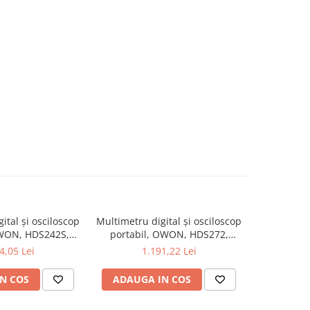
ital și osciloscop
Multimetru digital și osciloscop
Multimetru 
OWON, HDS242S,
portabil, OWON, HDS272,
portabi
kV, 200mA-
200mV-1kV, 200mA-
200m
4,05 Lei
1.191,22 Lei
1
N COS
ADAUGA IN COS
ADAUG