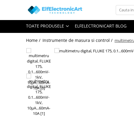
Toate Produsele
TOATE PRODUSELE
ELFELECTRONICART BLOG
Audio
Auto
Home /
Instrumente de masura si control /
multimetru
Instrumente de masura si control
Clesti Ampermetrici
Multimetre Digitale
Scule Atelier
Surse de alimentare
Termometre
Testere
Osciloscoape
Accesorii
Osciloscoape AXIOMET