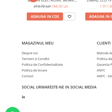
BAKON ELECTRONIC BK969,
25MHz; LCD TFT
200...480°C control analogic, cu
250Msps; 12kpts
213,72 Lei
184,50 Lei
1.911,8
Interval de
0.1...600mV, 6V, 60V, 600V, 1kV
buton
Decodificar
măsurare a
ADAUGA IN COS
ADAUGA IN 
tensiunii DC
Precizia
±(0,15% + 2 cifre)
măsurării
tensiunii DC
MAGAZINUL MEU
CLIENTI
Interval de
0.1...600mV, 6V, 60V, 600V, 1kV
măsurare a
Despre noi
Metode de
tensiunii AC
Termeni si Conditii
Politica d
Precizia
±(1% + 3 cifre)
Politica de Confidentialitate
Garantia 
măsurării
Politica de livrare
ANPC
tensiunii AC
Contact
ANPC - SA
Interval de
10μA... 60mA, 400mA, 6A, 10A
măsurare a
SOCIAL
URMARESTE-NE IN SOCIAL MEDIA
curentului
continuu
Precizia
±(1% + 3 cifre)
măsurării