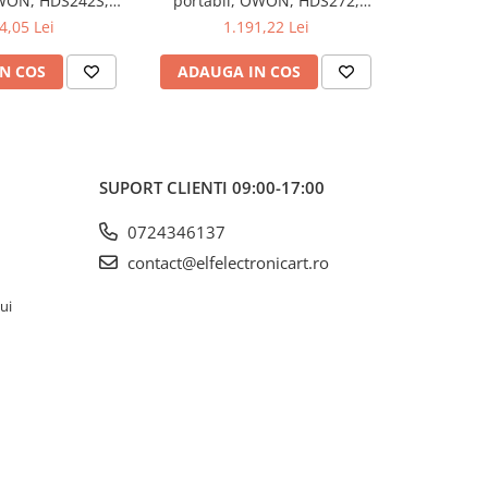
OWON, HDS242S,
portabil, OWON, HDS272,
portabi
kV, 200mA-
200mV-1kV, 200mA-
200m
4,05 Lei
1.191,22 Lei
1
N COS
ADAUGA IN COS
ADAUG
SUPORT CLIENTI
09:00-17:00
0724346137
contact@elfelectronicart.ro
lui