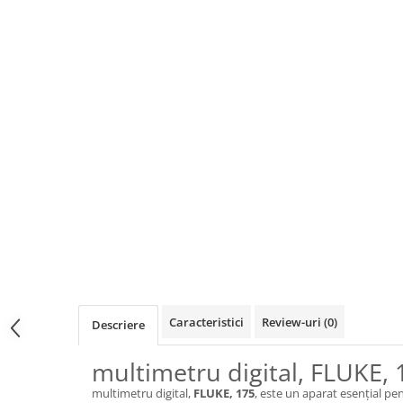
Osciloscoape B&K PRECISION
Osciloscoape FLUKE
Osciloscoape GW INSTEK
Osciloscoape HANTEK
Osciloscoape KEYSIGHT
Osciloscoape OWON
Osciloscoape Peaktech
Osciloscoape ROHDE & SCHWARZ
Osciloscoape TELEDYNE LECROY
Osciloscoape UNI-T
Caracteristici
Review-uri
(0)
Descriere
multimetru digital, FLUKE, 
multimetru digital,
FLUKE, 175
, este un aparat esențial pen