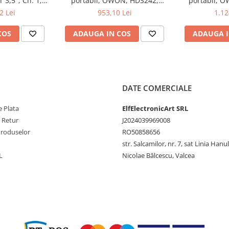
 3,5"; Ch: 1;
portabil, OWON, HDS242,
portabil, 
 compatibil cu
200mV-1kV, 200mA-
200mV-1
2 Lei
953,10 Lei
1.12
e serială
COS
ADAUGA IN COS
ADAUGA I
DATE COMERCIALE
 Plata
ElfElectronicArt SRL
e Retur
J2024039969008
Produselor
RO50858656
str. Salcamilor, nr. 7, sat Linia Hanu
L
Nicolae Bălcescu, Valcea