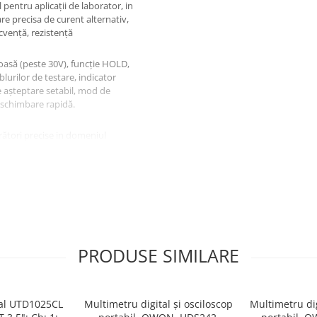
l pentru aplicații de laborator, in
e precisa de curent alternativ,
ecvență, rezistență
oasă (peste 30V), funcție HOLD,
blurilor de testare, indicator
așteptare setabil, mod de
u schimbare rapidă.
ători precise in domeniul
ratorilor pentru aplicații de
PRODUSE SIMILARE
tal UTD1025CL
Multimetru digital și osciloscop
Multimetru dig