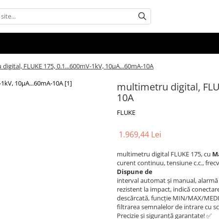
 digital, FLUKE 175, 0.1...600mV-1kV, 10µA...60mA-10A
multimetru digital, FL
10A
FLUKE
1.969,44 Lei
multimetru digital FLUKE 175, cu
M
curent continuu, tensiune c.c., frecv
Dispune de
interval automat și manual, alarmă 
rezistent la impact, indică conectare
descărcată, funcție MIN/MAX/MEDIU
filtrarea semnalelor de intrare cu 
Precizie și siguranță garantate! ✅