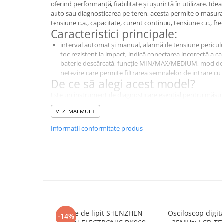
oferind performanță, fiabilitate și ușurință în utilizare. Idea
auto sau diagnosticarea pe teren, acesta permite o masurar
tensiune c.a., capacitate, curent continuu, tensiune c.c., fr
Caracteristici principale:
interval automat și manual, alarmă de tensiune pericul
toc rezistent la impact, indică conectarea incorectă a ca
baterie descărcată, funcție MIN/MAX/MEDIUM, mod de 
netezire care permite filtrarea semnalelor de intrare c
De ce să alegi acest model?
Este un instrument de diagnosticare esențial pentru măsur
electric si electronic., 175, oferă o calitate excelentă a masu
VEZI MAI MULT
laborator, industriale și educaționale.
Specificații Tehnice
Informatii conformitate produs
Caracteristică
Detalii
Tipul
multimetru digital
contorului
Tip display
LCD
utilizat
Parametrii de
3,75 cifre (6000)
Stație de lipit SHENZHEN
Osciloscop digi
-14%
afișare