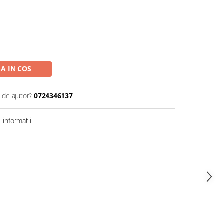
A IN COS
 de ajutor?
0724346137
informatii