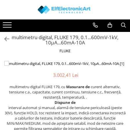
Toate Produsele
Audio
multimetru digital, FLUKE 179, 0.1...600mV-1kV,
Auto
10µA...60mA-10A
Instrumente de masura si control
FLUKE
Clesti Ampermetrici
Multimetre Digitale
Scule Atelier
3.002,41 Lei
Surse de alimentare
multimetru digital FLUKE 179, cu
Masurare de
curent alternativ,
Termometre
tensiune c.a., capacitate, curent continuu, tensiune c.c., frecvență,
rezistență, temperatură, .
Testere
Dispune de
Osciloscoape
interval automat și manual, alarmă de tensiune periculoasă (peste
30V), funcție HOLD, toc rezistent la impact, indică conectarea incorectă
Accesorii
a cablurilor de testare, indicator baterie descărcată, funcție
MIN/MAX/MEDIUM, mod de așteptare setabil, mod de netezire care
Osciloscoape AXIOMET
permite filtrarea semnalelor de intrare cu schimbare rapidă.