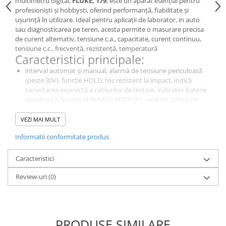
multimetru digital,
FLUKE, 179
, este un aparat esențial pentru
profesioniști și hobbysti, oferind performanță, fiabilitate și
ușurință în utilizare. Ideal pentru aplicații de laborator, in auto
sau diagnosticarea pe teren, acesta permite o masurare precisa
de curent alternativ, tensiune c.a., capacitate, curent continuu,
tensiune c.c., frecvență, rezistență, temperatură
Caracteristici principale:
interval automat și manual, alarmă de tensiune periculoasă
(peste 30V), funcție HOLD, toc rezistent la impact, indică
conectarea incorectă a cablurilor de testare, indicator baterie
descărcată, funcție MIN/MAX/MEDIUM, mod de așteptare
setabil, mod de netezire care permite filtrarea semnalelor de
intrare cu schimbare rapidă.
VEZI MAI MULT
De ce să alegi acest model?
Informatii conformitate produs
Este un instrument de diagnosticare esențial pentru măsurători
precise in domeniul electric si electronic., 179, oferă o calitate
Caracteristici
excelentă a masuratorilor pentru aplicații de laborator,
industriale și educaționale.
Review-uri
(0)
Specificații Tehnice
Caracteristică
Detalii
Tipul
multimetru digital
PRODUSE SIMILARE
contorului