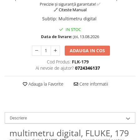
Osciloscoape B&K PRECISION
Precizie și siguranță garantate! ✅
🔗 Citeste Manual
Osciloscoape FLUKE
Subtip
:
Multimetru digital
Osciloscoape GW INSTEK
IN STOC
Osciloscoape HANTEK
Data de livrare:
Joi, 13.08.2026
Osciloscoape KEYSIGHT
ADAUGA IN COS
Osciloscoape OWON
Osciloscoape Peaktech
Cod Produs:
FLK-179
Ai nevoie de ajutor?
0724346137
Osciloscoape ROHDE & SCHWARZ
Osciloscoape TELEDYNE LECROY
Adauga la Favorite
Cere informatii
Osciloscoape UNI-T
Descriere
multimetru digital, FLUKE, 179