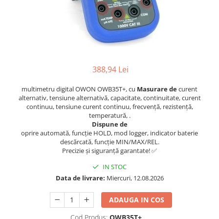
Osciloscoape B&K PRECISION
Osciloscoape FLUKE
Osciloscoape GW INSTEK
Osciloscoape HANTEK
Osciloscoape KEYSIGHT
388,94 Lei
Osciloscoape OWON
multimetru digital OWON OWB35T+, cu
Masurare de
curent
Osciloscoape Peaktech
alternativ, tensiune alternativă, capacitate, continuitate, curent
continuu, tensiune curent continuu, frecvență, rezistență,
Osciloscoape ROHDE & SCHWARZ
temperatură, .
Dispune de
Osciloscoape TELEDYNE LECROY
oprire automată, funcție HOLD, mod logger, indicator baterie
descărcată, funcție MIN/MAX/REL.
Osciloscoape UNI-T
Precizie și siguranță garantate! ✅
IN STOC
Data de livrare:
Miercuri, 12.08.2026
ADAUGA IN COS
Cod Produs:
OWB35T+