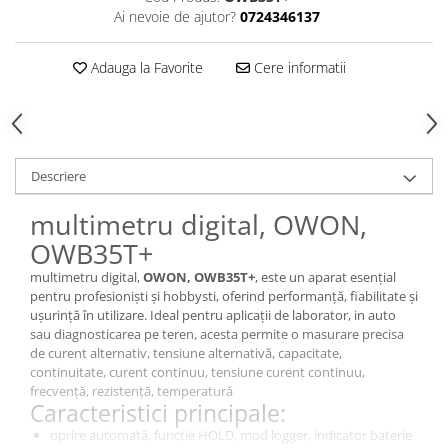
Ai nevoie de ajutor?
0724346137
Adauga la Favorite
Cere informatii
Descriere
multimetru digital, OWON,
OWB35T+
multimetru digital,
OWON, OWB35T+
, este un aparat esențial
pentru profesioniști și hobbysti, oferind performanță, fiabilitate și
ușurință în utilizare. Ideal pentru aplicații de laborator, in auto
sau diagnosticarea pe teren, acesta permite o masurare precisa
de curent alternativ, tensiune alternativă, capacitate,
continuitate, curent continuu, tensiune curent continuu,
frecvență, rezistență, temperatură
Caracteristici principale:
oprire automată, funcție HOLD, mod logger, indicator baterie