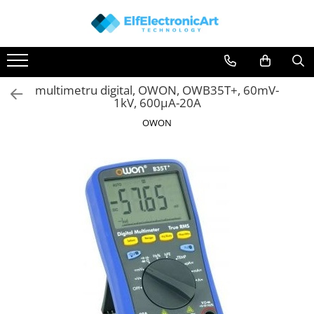
Toate Produsele
Audio
multimetru digital, OWON, OWB35T+, 60mV-
Auto
1kV, 600µA-20A
Instrumente de masura si control
OWON
Clesti Ampermetrici
Multimetre Digitale
Scule Atelier
Surse de alimentare
Termometre
Testere
Osciloscoape
Accesorii
Osciloscoape AXIOMET