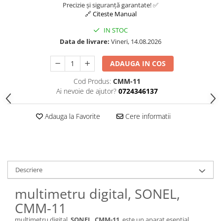
Precizie și siguranță garantate! ✅
🔗 Citeste Manual
IN STOC
Data de livrare:
Vineri, 14.08.2026
ADAUGA IN COS
Cod Produs:
CMM-11
Ai nevoie de ajutor?
0724346137
Adauga la Favorite
Cere informatii
Descriere
multimetru digital, SONEL,
CMM-11
multimetru digital,
SONEL, CMM-11
, este un aparat esențial