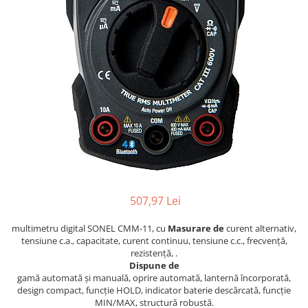
Osciloscoape B&K PRECISION
Osciloscoape FLUKE
Osciloscoape GW INSTEK
Osciloscoape HANTEK
Osciloscoape KEYSIGHT
Osciloscoape OWON
Osciloscoape Peaktech
Osciloscoape ROHDE & SCHWARZ
Osciloscoape TELEDYNE LECROY
507,97 Lei
Osciloscoape UNI-T
multimetru digital SONEL CMM-11, cu
Masurare de
curent alternativ,
tensiune c.a., capacitate, curent continuu, tensiune c.c., frecvență,
rezistență, .
Dispune de
gamă automată și manuală, oprire automată, lanternă încorporată,
design compact, funcție HOLD, indicator baterie descărcată, funcție
MIN/MAX, structură robustă.