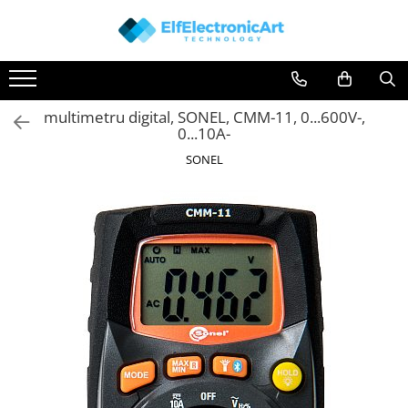
Toate Produsele
Audio
multimetru digital, SONEL, CMM-11, 0...600V-,
Auto
0...10A-
Instrumente de masura si control
SONEL
Clesti Ampermetrici
Multimetre Digitale
Scule Atelier
Surse de alimentare
Termometre
Testere
Osciloscoape
Accesorii
Osciloscoape AXIOMET