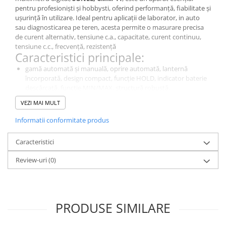
pentru profesioniști și hobbysti, oferind performanță, fiabilitate și
ușurință în utilizare. Ideal pentru aplicații de laborator, in auto
sau diagnosticarea pe teren, acesta permite o masurare precisa
de curent alternativ, tensiune c.a., capacitate, curent continuu,
tensiune c.c., frecvență, rezistență
Caracteristici principale:
gamă automată și manuală, oprire automată, lanternă
încorporată, design compact, funcție HOLD, indicator baterie
descărcată, funcție MIN/MAX, structură robustă.
De ce să alegi acest model?
VEZI MAI MULT
Este un instrument de diagnosticare esențial pentru măsurători
precise in domeniul electric si electronic., CMM-11, oferă o calitate
Informatii conformitate produs
excelentă a masuratorilor pentru aplicații de laborator,
industriale și educaționale.
Caracteristici
Specificații Tehnice
Review-uri
(0)
Caracteristică
Detalii
Tipul
multimetru digital
contorului
PRODUSE SIMILARE
Tip display
LCD
utilizat