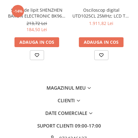
Parametrii de
(4000)
Stație de lipit SHENZHEN
Osciloscop digital
-14%
afișare
BAKON ELECTRONIC BK969,
UTD1025CL 25MHz; LCD TFT
200...480°C control
3,5"; Ch: 1; 250Msps; 12kpts
213,72 Lei
1.911,82 Lei
Interval de
0...600V
analogic, cu buton
compatibil cu Decodificare
184,50 Lei
măsurare a
serială
tensiunii DC
ADAUGA IN COS
ADAUGA IN COS
Precizia
±(1% + 3 cifre)
măsurării
tensiunii DC
Interval de
0...600V
măsurare a
tensiunii AC
MAGAZINUL MEU
Precizia
±(1% + 3 cifre)
măsurării
CLIENTI
tensiunii AC
DATE COMERCIALE
Interval de
0...10A
măsurare a
SUPORT CLIENTI
09:00-17:00
curentului
continuu