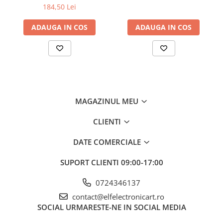
analogic, cu buton
compatibil cu Decodificare
184,50 Lei
măsurare a
serială
tensiunii DC
ADAUGA IN COS
ADAUGA IN COS
Precizia
±(0,5% + 8 cifre)
măsurării
tensiunii DC
Interval de
0...1kV
măsurare a
tensiunii AC
MAGAZINUL MEU
Precizia
±(1% + 5 cifre)
măsurării
CLIENTI
tensiunii AC
DATE COMERCIALE
Interval de
0...10A
măsurare a
SUPORT CLIENTI
09:00-17:00
curentului
continuu
0724346137
Precizia
±(1% + 3 cifre)
contact@elfelectronicart.ro
măsurării
SOCIAL
URMARESTE-NE IN SOCIAL MEDIA
curentului
continuu