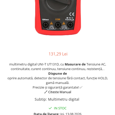
Osciloscoape B&K PRECISION
Osciloscoape FLUKE
Osciloscoape GW INSTEK
Osciloscoape HANTEK
Osciloscoape KEYSIGHT
Osciloscoape OWON
Osciloscoape Peaktech
131,29 Lei
Osciloscoape ROHDE & SCHWARZ
multimetru digital UNI-T UT131D, cu
Masurare de
Tensiune AC,
Osciloscoape TELEDYNE LECROY
continuitate, curent continuu, tensiune continuu, rezistență, .
Dispune de
Osciloscoape UNI-T
oprire automată, detector de tensiune fără contact, funcție HOLD,
gamă manuală.
Precizie și siguranță garantate! ✅
🔗 Citeste Manual
Subtip
:
Multimetru digital
IN STOC
Data de livrare:
Joi, 13.08.2026