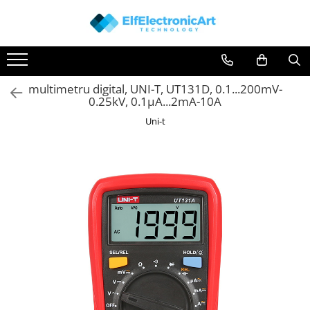
Toate Produsele
Audio
multimetru digital, UNI-T, UT131D, 0.1...200mV-
Auto
0.25kV, 0.1µA...2mA-10A
Instrumente de masura si control
Uni-t
Clesti Ampermetrici
Multimetre Digitale
Scule Atelier
Surse de alimentare
Termometre
Testere
Osciloscoape
Accesorii
Osciloscoape AXIOMET