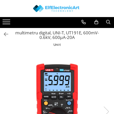
Toate Produsele
Audio
multimetru digital, UNI-T, UT191E, 600mV-
Auto
0.6kV, 600µA-20A
Instrumente de masura si control
Uni-t
Clesti Ampermetrici
Multimetre Digitale
Scule Atelier
Surse de alimentare
Termometre
Testere
Osciloscoape
Accesorii
Osciloscoape AXIOMET