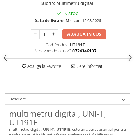
Subtip
:
Multimetru digital
IN STOC
Data de livrare:
Miercuri, 12.08.2026
ADAUGA IN COS
Cod Produs:
UT191E
Ai nevoie de ajutor?
0724346137
Adauga la Favorite
Cere informatii
Descriere
multimetru digital, UNI-T,
UT191E
multimetru digital,
UNI-T, UT191E
, este un aparat esențial pentru
profesioniști și hobbysti, oferind performanță, fiabilitate și