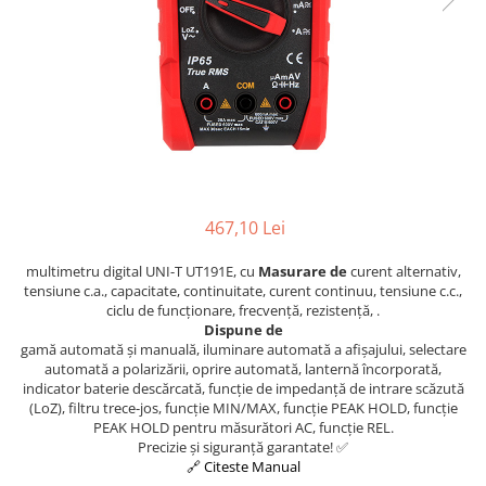
Osciloscoape B&K PRECISION
Osciloscoape FLUKE
Osciloscoape GW INSTEK
Osciloscoape HANTEK
Osciloscoape KEYSIGHT
Osciloscoape OWON
Osciloscoape Peaktech
467,10 Lei
Osciloscoape ROHDE & SCHWARZ
multimetru digital UNI-T UT191E, cu
Masurare de
curent alternativ,
Osciloscoape TELEDYNE LECROY
tensiune c.a., capacitate, continuitate, curent continuu, tensiune c.c.,
ciclu de funcționare, frecvență, rezistență, .
Osciloscoape UNI-T
Dispune de
gamă automată și manuală, iluminare automată a afișajului, selectare
automată a polarizării, oprire automată, lanternă încorporată,
indicator baterie descărcată, funcție de impedanță de intrare scăzută
(LoZ), filtru trece-jos, funcție MIN/MAX, funcție PEAK HOLD, funcție
PEAK HOLD pentru măsurători AC, funcție REL.
Precizie și siguranță garantate! ✅
🔗 Citeste Manual