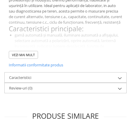
ușurință în utilizare. Ideal pentru aplicații de laborator, in auto
sau diagnosticarea pe teren, acesta permite o masurare precisa
de curent alternativ, tensiune c.a., capacitate, continuitate, curent
continuu, tensiune c.c., ciclu de funcționare, frecvență, rezistență
Caracteristici principale:
gamă automată și manuală, iluminare automată a afișajului,
selectare automată a polarizării, oprire automată, lanternă
încorporată, indicator baterie descărcată, funcție de
impedanță de intrare scăzută (LoZ), filtru trece-jos, funcție
VEZI MAI MULT
MIN/MAX, funcție PEAK HOLD, funcție PEAK HOLD pentru
măsurători AC, funcție REL.
Informatii conformitate produs
De ce să alegi acest model?
Este un instrument de diagnosticare esențial pentru măsurători
Caracteristici
precise in domeniul electric si electronic., UT191E, oferă o calitate
excelentă a masuratorilor pentru aplicații de laborator,
Review-uri
(0)
industriale și educaționale.
Specificații Tehnice
Caracteristică
Detalii
PRODUSE SIMILARE
Tipul
multimetru digital
contorului