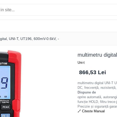
igital, UNI-T, UT196, 600mV-0.6kV, -
multimetru digit
Uni-t
866,53 Lei
multimetru digital UNI-T
DC, frecvență, rezistență,
Dispune de
oprire automată, autorangi
funcție HOLD, filtru trec
Precizie și siguranță gara
🔗 Citeste Manual