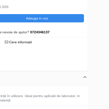
8.2026
Adauga in cos
Ai nevoie de ajutor?
0724346137
Cere informatii
nță în utilizare. Ideal pentru aplicații de laborator, in
istență