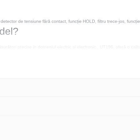
detector de tensiune fără contact, funcție HOLD, filtru trece-jos, func
del?
rători precise in domeniul electric si electronic., UT196, oferă o calit
gital
60V, 600V, 1.7kV
ifre)
 60 V, 600 V, 1,5 kV