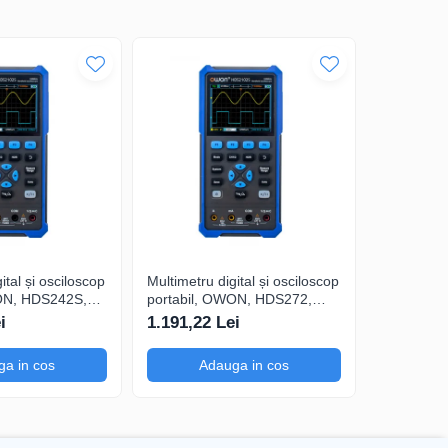
ital și osciloscop
Multimetru digital și osciloscop
Multimetru 
ON, HDS242S,
portabil, OWON, HDS272,
portabil,
200mA-
200mV-1kV, 200mA-
200mV-1k
i
1.191,22 Lei
1.374,39
a in cos
Adauga in cos
Ad
, funcție HOLD, filtru trece-jos, funcție