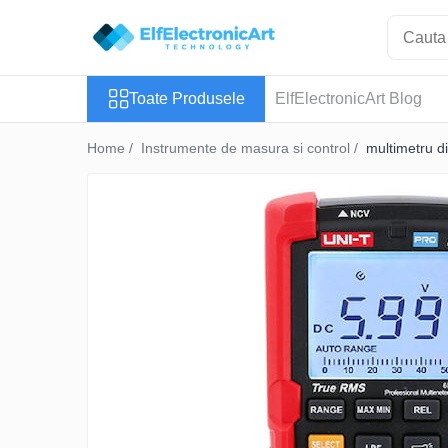
Toate Produsele
Toate Produsele
ElfElectronicArt Blog
Audio
Auto
Home /
Instrumente de masura si control /
multimetru d
Instrumente de masura si control
Clesti Ampermetrici
Multimetre Digitale
Scule Atelier
Surse de alimentare
Termometre
Testere
Osciloscoape
Accesorii
Osciloscoape AXIOMET