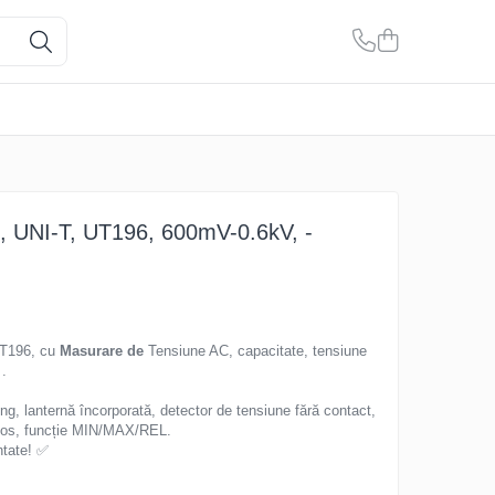
al, UNI-T, UT196, 600mV-0.6kV, -
 UT196, cu
Masurare de
Tensiune AC, capacitate, tensiune
 .
ng, lanternă încorporată, detector de tensiune fără contact,
e-jos, funcție MIN/MAX/REL.
ntate! ✅