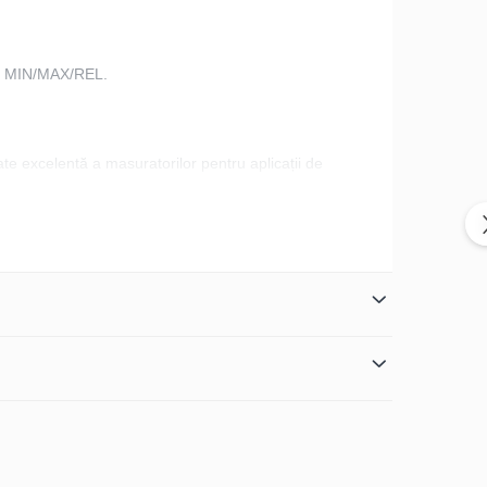
ție MIN/MAX/REL.
ate excelentă a masuratorilor pentru aplicații de