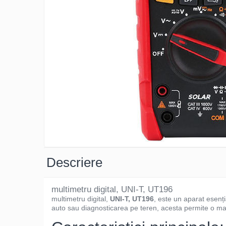
Osciloscoape B&K PRECISION
Osciloscoape FLUKE
Osciloscoape GW INSTEK
Osciloscoape HANTEK
Osciloscoape KEYSIGHT
Osciloscoape OWON
Osciloscoape Peaktech
Osciloscoape ROHDE & SCHWARZ
Osciloscoape TELEDYNE LECROY
Osciloscoape UNI-T
Descriere
multimetru digital, UNI-T, UT196
multimetru digital,
UNI-T, UT196
, este un aparat esenția
auto sau diagnosticarea pe teren, acesta permite o ma