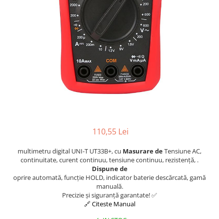
Osciloscoape B&K PRECISION
Osciloscoape FLUKE
Osciloscoape GW INSTEK
Osciloscoape HANTEK
Osciloscoape KEYSIGHT
Osciloscoape OWON
Osciloscoape Peaktech
Osciloscoape ROHDE & SCHWARZ
Osciloscoape TELEDYNE LECROY
110,55 Lei
Osciloscoape UNI-T
multimetru digital UNI-T UT33B+, cu
Masurare de
Tensiune AC,
continuitate, curent continuu, tensiune continuu, rezistență, .
Dispune de
oprire automată, funcție HOLD, indicator baterie descărcată, gamă
manuală.
Precizie și siguranță garantate! ✅
🔗 Citeste Manual