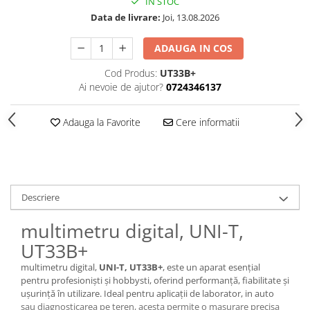
IN STOC
Data de livrare:
Joi, 13.08.2026
ADAUGA IN COS
Cod Produs:
UT33B+
Ai nevoie de ajutor?
0724346137
Adauga la Favorite
Cere informatii
Descriere
multimetru digital, UNI-T,
UT33B+
multimetru digital,
UNI-T, UT33B+
, este un aparat esențial
pentru profesioniști și hobbysti, oferind performanță, fiabilitate și
ușurință în utilizare. Ideal pentru aplicații de laborator, in auto
sau diagnosticarea pe teren, acesta permite o masurare precisa