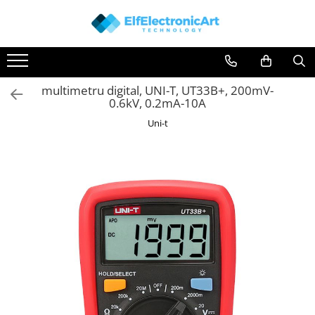
Toate Produsele
Audio
multimetru digital, UNI-T, UT33B+, 200mV-
Auto
0.6kV, 0.2mA-10A
Instrumente de masura si control
Uni-t
Clesti Ampermetrici
Multimetre Digitale
Scule Atelier
Surse de alimentare
Termometre
Testere
Osciloscoape
Accesorii
Osciloscoape AXIOMET