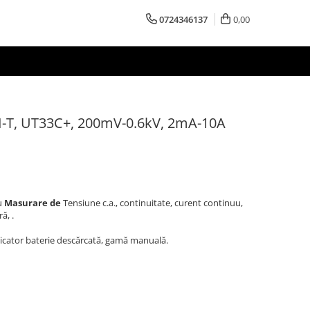
0724346137
0,00
NI-T, UT33C+, 200mV-0.6kV, 2mA-10A
u
Masurare de
Tensiune c.a., continuitate, curent continuu,
ă, .
icator baterie descărcată, gamă manuală.