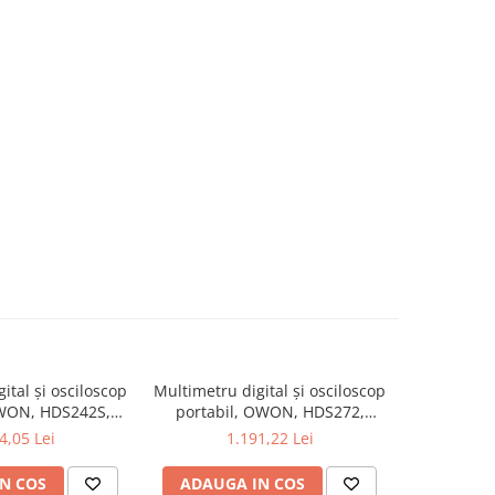
ital și osciloscop
Multimetru digital și osciloscop
Multimetru 
OWON, HDS242S,
portabil, OWON, HDS272,
portabi
kV, 200mA-
200mV-1kV, 200mA-
200m
4,05 Lei
1.191,22 Lei
1
N COS
ADAUGA IN COS
ADAUG