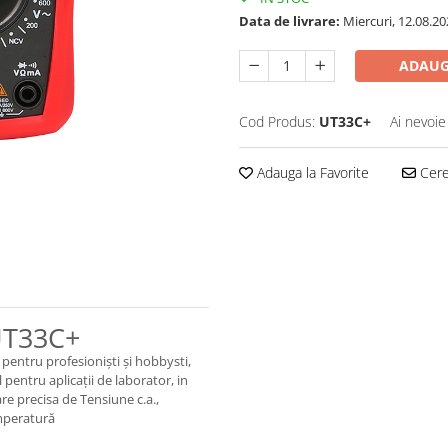
Data de livrare:
Miercuri, 12.08.20
ADAUG
Cod Produs:
UT33C+
Ai nevoie
Adauga la Favorite
Cere 
 UT33C+
 pentru profesioniști și hobbysti,
l pentru aplicații de laborator, in
e precisa de Tensiune c.a.,
emperatură