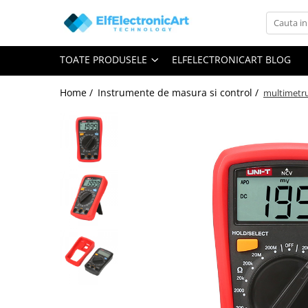
Toate Produsele
TOATE PRODUSELE
ELFELECTRONICART BLOG
Audio
Auto
Home /
Instrumente de masura si control /
multimetru
Instrumente de masura si control
Clesti Ampermetrici
Multimetre Digitale
Scule Atelier
Surse de alimentare
Termometre
Testere
Osciloscoape
Accesorii
Osciloscoape AXIOMET