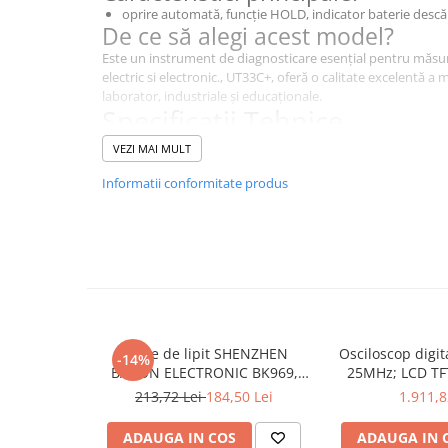
oprire automată, funcție HOLD, indicator baterie desc
De ce să alegi acest model?
Este un instrument de diagnosticare esențial pentru măsur
electric si electronic., UT33C+, oferă o calitate excelentă a 
laborator, industriale și educaționale.
Specificații Tehnice
VEZI MAI MULT
Caracteristică
Detalii
Informatii conformitate produs
Tipul
multimetru digital
contorului
Tip display
LCD
utilizat
Interval de
200mV, 2V, 20V, 200V, 600V
măsurare a
tensiunii DC
Stație de lipit SHENZHEN
Osciloscop digi
-14%
Precizia
±(0,5% + 2 cifre)
BAKON ELECTRONIC BK969,
25MHz; LCD TFT
măsurării
200...480°C control analogic, cu
250Msps; 12kpts
213,72 Lei
184,50 Lei
1.911,8
tensiunii DC
buton
Decodificar
ADAUGA IN COS
ADAUGA IN 
Interval de
200V, 600V