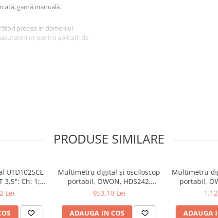
ărcată, gamă manuală.
ători precise in domeniul
masuratorilor pentru aplicații de
PRODUSE SIMILARE
tal UTD1025CL
Multimetru digital și osciloscop
Multimetru dig
 3,5"; Ch: 1;
portabil, OWON, HDS242,
portabil, 
 compatibil cu
200mV-1kV, 200mA-
200mV-1
2 Lei
953,10 Lei
1.12
e serială
COS
ADAUGA IN COS
ADAUGA I