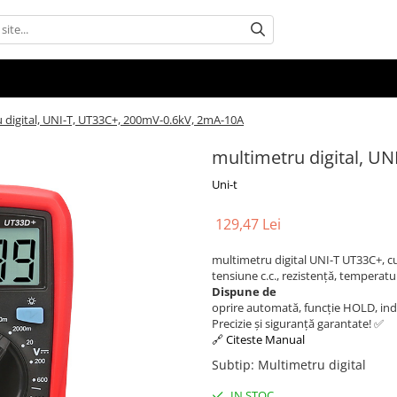
 digital, UNI-T, UT33C+, 200mV-0.6kV, 2mA-10A
multimetru digital, U
Uni-t
129,47 Lei
multimetru digital UNI-T UT33C+, c
tensiune c.c., rezistență, temperatur
Dispune de
oprire automată, funcție HOLD, ind
Precizie și siguranță garantate! ✅
🔗 Citeste Manual
Subtip
:
Multimetru digital
IN STOC