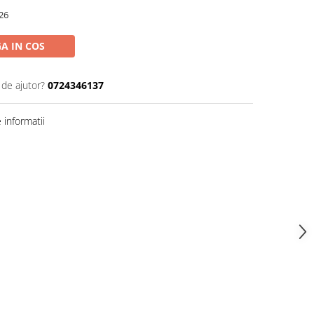
26
A IN COS
 de ajutor?
0724346137
informatii