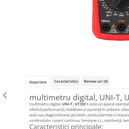
Osciloscoape B&K PRECISION
Osciloscoape FLUKE
Osciloscoape GW INSTEK
Osciloscoape HANTEK
Osciloscoape KEYSIGHT
Osciloscoape OWON
Osciloscoape Peaktech
Osciloscoape ROHDE & SCHWARZ
Osciloscoape TELEDYNE LECROY
Caracteristici
Review-uri
(0)
Descriere
Osciloscoape UNI-T
multimetru digital, UNI-T,
multimetru digital,
UNI-T, UT33C+
, este un aparat esențial
oferind performanță, fiabilitate și ușurință în utilizare. Idea
auto sau diagnosticarea pe teren, acesta permite o masurar
continuitate, curent continuu, tensiune c.c., rezistență, t
Caracteristici principale: