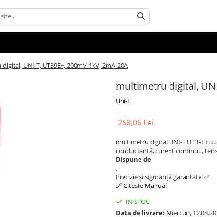
 digital, UNI-T, UT39E+, 200mV-1kV, 2mA-20A
multimetru digital, U
Uni-t
268,06 Lei
multimetru digital UNI-T UT39E+, c
conductanță, curent continuu, tensiu
Dispune de
.
Precizie și siguranță garantate! ✅
🔗 Citeste Manual
IN STOC
Data de livrare:
Miercuri, 12.08.20