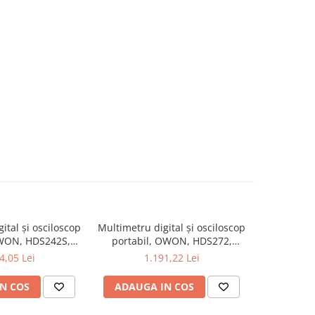
ital și osciloscop
Multimetru digital și osciloscop
Multimetru 
OWON, HDS242S,
portabil, OWON, HDS272,
portabi
kV, 200mA-
200mV-1kV, 200mA-
200m
4,05 Lei
1.191,22 Lei
1
N COS
ADAUGA IN COS
ADAUG