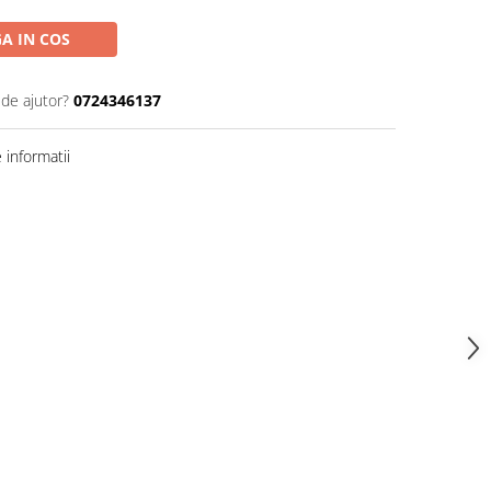
A IN COS
 de ajutor?
0724346137
informatii