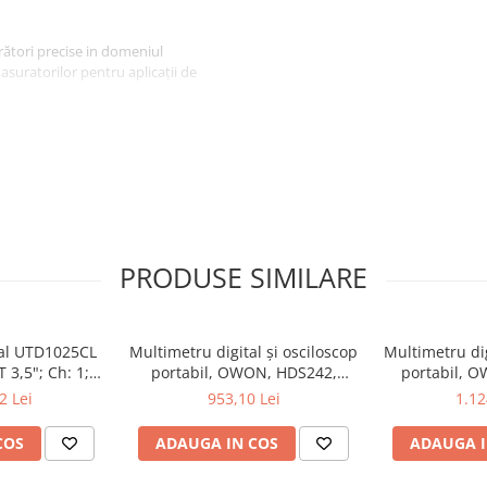
ători precise in domeniul
masuratorilor pentru aplicații de
PRODUSE SIMILARE
tal UTD1025CL
Multimetru digital și osciloscop
Multimetru dig
 3,5"; Ch: 1;
portabil, OWON, HDS242,
portabil, 
 compatibil cu
200mV-1kV, 200mA-
200mV-1
2 Lei
953,10 Lei
1.12
e serială
COS
ADAUGA IN COS
ADAUGA I