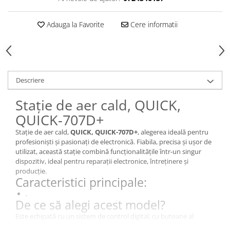
Adauga la Favorite
Cere informatii
Descriere
Stație de aer cald, QUICK,
QUICK-707D+
Stație de aer cald,
QUICK, QUICK-707D+
, alegerea ideală pentru
profesioniști și pasionați de electronică. Fiabila, precisa și ușor de
utilizat, această stație combină funcționalitățile într-un singur
dispozitiv, ideal pentru reparații electronice, întreținere și
producție.
Caracteristici principale:
.
De ce să alegi acest model?
Este echipată cu un sistem de control digital, cu butoane al
temperaturii, operabil prin butoane, care permite ajustarea