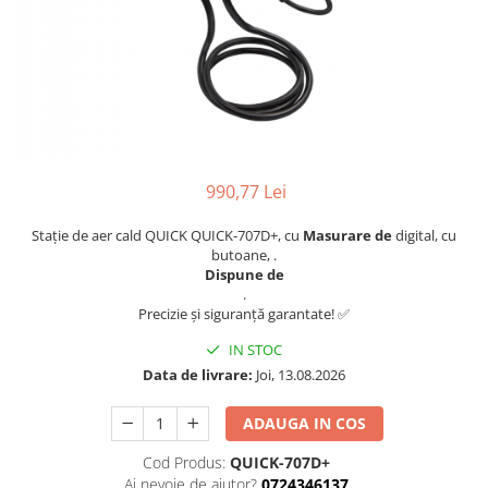
990,77 Lei
Stație de aer cald QUICK QUICK-707D+, cu
Masurare de
digital, cu
butoane, .
Dispune de
.
Precizie și siguranță garantate! ✅
IN STOC
Data de livrare:
Joi, 13.08.2026
ADAUGA IN COS
Cod Produs:
QUICK-707D+
Ai nevoie de ajutor?
0724346137