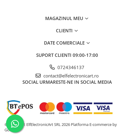
temperatură a aerului
cald
MAGAZINUL MEU
Precizia temperaturii
±2°C
CLIENTI
Debitul de aer
30l/min
Putere
70W
DATE COMERCIALE
Puterea sistemului de
800W
SUPORT CLIENTI
09:00-17:00
suflare cu aer cald
0724346137
Articole conexe
QUICK-907A
contact@elfelectronicart.ro
Ce conține pachetul?
SOCIAL
URMARESTE-NE IN SOCIAL MEDIA
1 x Stație de aer cald QUICK QUICK-707D+
duză 2,5mm, duză 6,4mm, duză 8,4mm, suport, vârf QUICK-Q-
T-B
©Copyright ElfElectronicArt SRL 2026
Platforma E-commerce by
Gomag