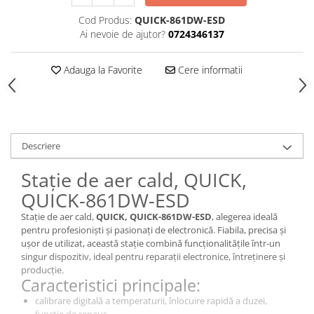
Cod Produs:
QUICK-861DW-ESD
Ai nevoie de ajutor?
0724346137
Adauga la Favorite
Cere informatii
Descriere
Stație de aer cald, QUICK,
QUICK-861DW-ESD
Stație de aer cald,
QUICK, QUICK-861DW-ESD
, alegerea ideală
pentru profesioniști și pasionați de electronică. Fiabila, precisa și
ușor de utilizat, această stație combină funcționalitățile într-un
singur dispozitiv, ideal pentru reparații electronice, întreținere și
producție.
Caracteristici principale:
calibrare digitală a temperaturii, înlocuire rapidă a duzei,
funcție de repaus.