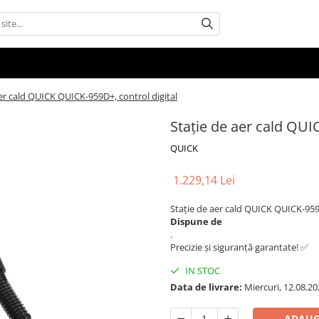
aer cald QUICK QUICK-959D+, control digital
Stație de aer cald QUI
QUICK
1.229,14 Lei
Stație de aer cald QUICK QUICK-95
Dispune de
.
Precizie și siguranță garantate! ✅
IN STOC
Data de livrare:
Miercuri, 12.08.20
ADAUG