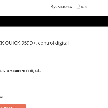
0724346137
0,00
CK QUICK-959D+, control digital
9D+, cu
Masurare de
digital, .
26
A IN COS