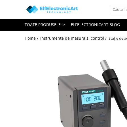
Toate Produsele
TOATE PRODUSELE
ELFELECTRONICART BLOG
Audio
Auto
Home /
Instrumente de masura si control /
Stație de 
Instrumente de masura si control
Clesti Ampermetrici
Multimetre Digitale
Scule Atelier
Surse de alimentare
Termometre
Testere
Osciloscoape
Accesorii
Osciloscoape AXIOMET