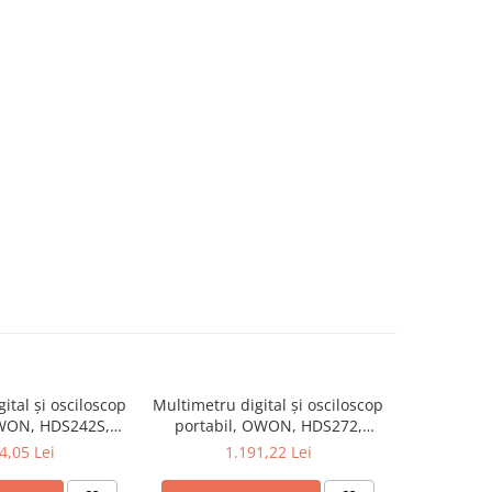
ital și osciloscop
Multimetru digital și osciloscop
Multimetru 
OWON, HDS242S,
portabil, OWON, HDS272,
portabi
kV, 200mA-
200mV-1kV, 200mA-
200m
4,05 Lei
1.191,22 Lei
1