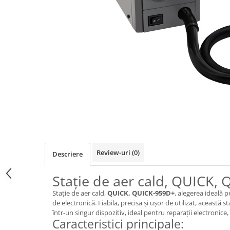
Osciloscoape B&K PRECISION
Osciloscoape FLUKE
Osciloscoape GW INSTEK
Osciloscoape HANTEK
Osciloscoape KEYSIGHT
Osciloscoape OWON
Osciloscoape Peaktech
Osciloscoape ROHDE & SCHWARZ
Osciloscoape TELEDYNE LECROY
Osciloscoape UNI-T
Review-uri
(0)
Descriere
Stație de aer cald, QUICK,
Stație de aer cald,
QUICK, QUICK-959D+
, alegerea ideală p
de electronică. Fiabila, precisa și ușor de utilizat, această s
într-un singur dispozitiv, ideal pentru reparații electronice,
Caracteristici principale: