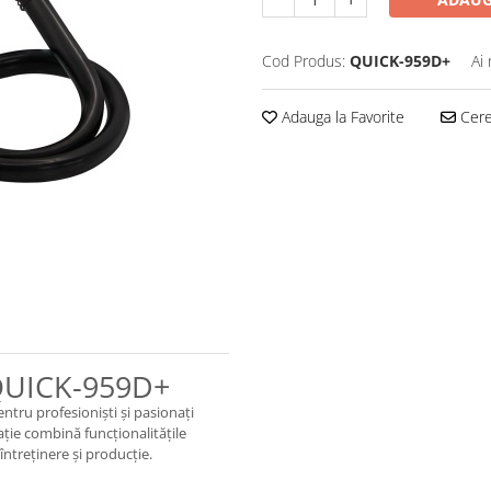
Cod Produs:
QUICK-959D+
Ai
Adauga la Favorite
Cere 
 QUICK-959D+
entru profesioniști și pasionați
tație combină funcționalitățile
 întreținere și producție.