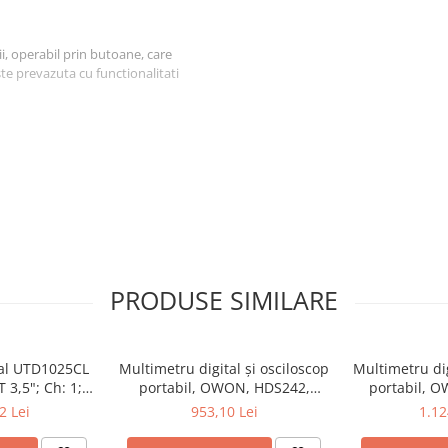
i, operabil prin butoane, care
ste prevazuta cu functionalitati
ld
PRODUSE SIMILARE
uză 5mm, duză 8,4mm
tal UTD1025CL
Multimetru digital și osciloscop
Multimetru dig
 3,5"; Ch: 1;
portabil, OWON, HDS242,
portabil, 
mm
 compatibil cu
200mV-1kV, 200mA-
200mV-1
2 Lei
953,10 Lei
1.12
e serială