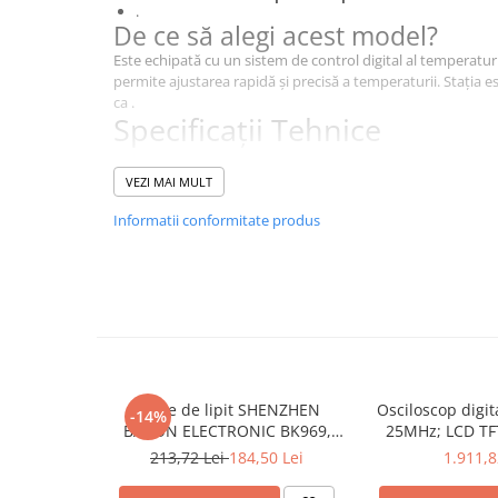
.
De ce să alegi acest model?
Este echipată cu un sistem de control digital al temperaturi
permite ajustarea rapidă și precisă a temperaturii. Stația e
ca .
Specificații Tehnice
Caracteristică
Detalii
VEZI MAI MULT
Tipul dispozitivului
Stație de aer ca
Informatii conformitate produs
Puterea stației
580W
Controlul temperaturii
digital
Tensiunea de alimentare a stației
220V AC
Echipament standard
duză 2,5mm, d
Funcțiile stației
Stand-by
Stație de lipit SHENZHEN
Osciloscop digi
-14%
BAKON ELECTRONIC BK969,
25MHz; LCD TFT
Dimensiuni
110x180x151
200...480°C control analogic, cu
250Msps; 12kpts
213,72 Lei
184,50 Lei
1.911,8
buton
Decodificar
Interval de temperatură a aerului cald
100...500°C