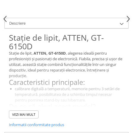
Descriere
Stație de lipit, ATTEN, GT-
6150D
Stație de lipit,
ATTEN, GT-6150D
, alegerea ideală pentru
profesioniști și pasionați de electronică. Fiabila, precisa și ușor de
utilizat, această stație combină funcționalitățile într-un singur
dispozitiv, ideal pentru reparații electronice, întreținere și
producție.
Caracteristici principale:
calibrare digitală a temperaturii, memorie pentru 3 setări de
temperatură, posibilitatea de a schimba timpul necesar
pentru pornirea stand-by sau hibernare.
De ce să alegi acest model?
Este echipată cu un sistem de control digital, cu butoane al
VEZI MAI MULT
temperaturii, operabil prin butoane, care permite ajustarea
rapidă și precisă a temperaturii. Stația este prevazuta cu
Informatii conformitate produs
functionalitati ca calibrare digitală a temperaturii, memorie