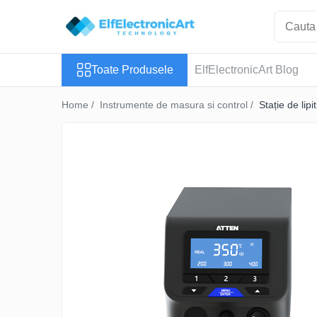
Toate Produsele
Toate Produsele
ElfElectronicArt Blog
Audio
Auto
Home /
Instrumente de masura si control /
Stație de lip
Instrumente de masura si control
Clesti Ampermetrici
Multimetre Digitale
Scule Atelier
Surse de alimentare
Termometre
Testere
Osciloscoape
Accesorii
Osciloscoape AXIOMET