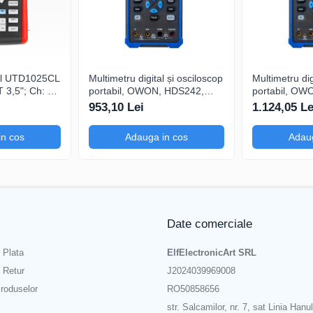
500°C
 hibernare, interblocare parametri, funcție de blocare a parolei, stand
, USB
tal UTD1025CL
Multimetru digital și osciloscop
Multimetru dig
3,5"; Ch: 1;
portabil, OWON, HDS242,
portabil, OW
 compatibil
200mV-1kV, 200mA-
200mV-1kV, 
953,10 Lei
1.124,05 Le
serială
in cos
Adauga in cos
Adaug
f T300-B
Date comerciale
 Plata
ElfElectronicArt SRL
e Retur
J2024039969008
roduselor
RO50858656
str. Salcamilor, nr. 7, sat Linia Hanul