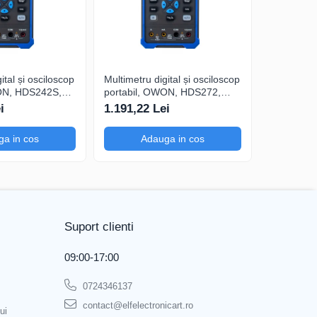
-by, calibrare temperatură
ital și osciloscop
Multimetru digital și osciloscop
Multimetru 
ON, HDS242S,
portabil, OWON, HDS272,
portabil,
200mA-
200mV-1kV, 200mA-
200mV-1k
i
1.191,22 Lei
1.374,39
a in cos
Adauga in cos
Ad
Suport clienti
09:00-17:00
0724346137
contact@elfelectronicart.ro
ui