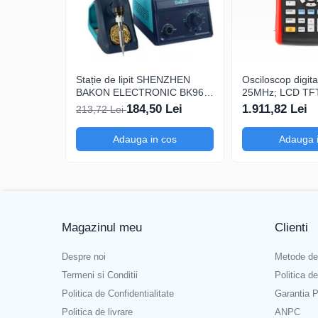
Interval de temperatură al ciocanului de lipit
80...
Funcțiile stației
mod de
Putere
90W
Interfață
RS485
Stație de lipit SHENZHEN
Osciloscop digi
BAKON ELECTRONIC BK969,
25MHz; LCD TFT 
Greutatea ciocanului de lipit
89g
200...480°C control analogic,
250Msps; 12kpts
184,50 Lei
1.911,82 Lei
213,72 Lei
cu buton
cu Decodificare 
Ce conține pachetul?
Adauga in cos
Adauga 
1 x Stație de lipit ATTEN ST-9003D
ciocan de lipit, ciocan de lipit SP-H090, suport, vâr
Magazinul meu
Clienti
Despre noi
Metode de
Termeni si Conditii
Politica d
Politica de Confidentialitate
Garantia P
Politica de livrare
ANPC