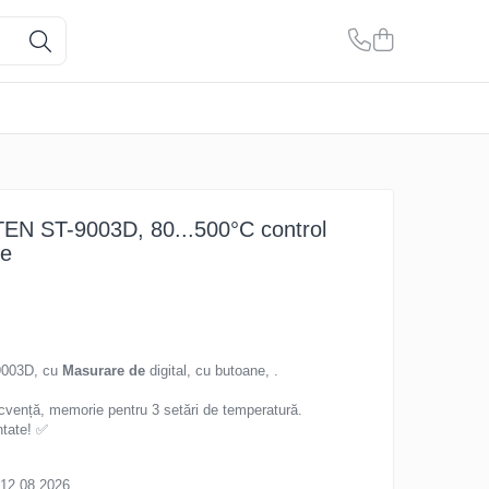
ATTEN ST-9003D, 80...500°C control
ne
-9003D, cu
Masurare de
digital, cu butoane, .
frecvență, memorie pentru 3 setări de temperatură.
ntate! ✅
 12.08.2026