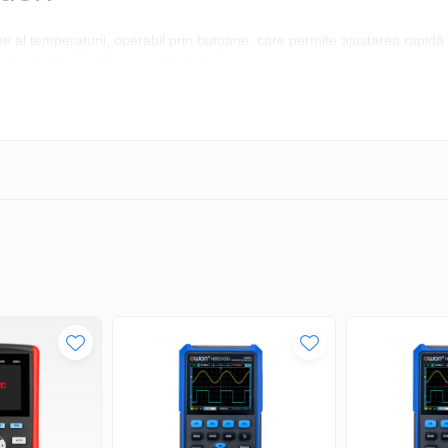
ne al temperaturii, operabil prin butoane, care permite ajustarea rapidă 
emorie pentru 3 setări de temperatură.
i
de lipit
l, cu butoane
AC
 de lipit de înaltă frecvență, memorie pentru 3 setări de temperatură
 de lipit, ciocan de lipit SP-H090, suport, vârf T300-B
a
romagnetic