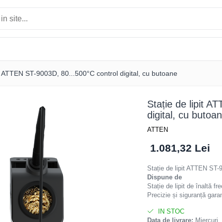
it ATTEN ST-9003D, 80...500°C control digital, cu butoane
Stație de lipit 
digital, cu butoa
ATTEN
1.081,32 Lei
Stație de lipit ATTEN ST
Dispune de
Stație de lipit de înaltă 
Precizie și siguranță gara
IN STOC
Data de livrare:
Miercuri,