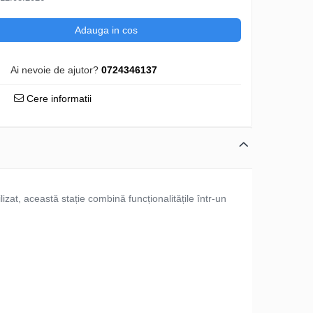
Adauga in cos
Ai nevoie de ajutor?
0724346137
Cere informatii
lizat, această stație combină funcționalitățile într-un