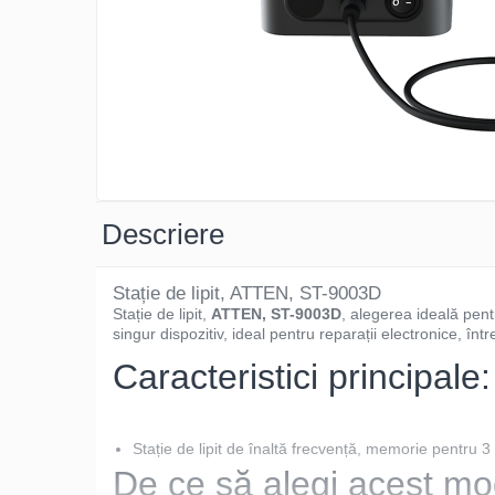
Osciloscoape B&K PRECISION
Osciloscoape FLUKE
Osciloscoape GW INSTEK
Osciloscoape HANTEK
Osciloscoape KEYSIGHT
Osciloscoape OWON
Osciloscoape Peaktech
Descriere
Osciloscoape ROHDE & SCHWARZ
Osciloscoape TELEDYNE LECROY
Stație de lipit, ATTEN, ST-9003D
Stație de lipit,
ATTEN, ST-9003D
, alegerea ideală pentr
Osciloscoape UNI-T
singur dispozitiv, ideal pentru reparații electronice, într
Caracteristici principale:
Stație de lipit de înaltă frecvență, memorie pentru 3
De ce să alegi acest mo