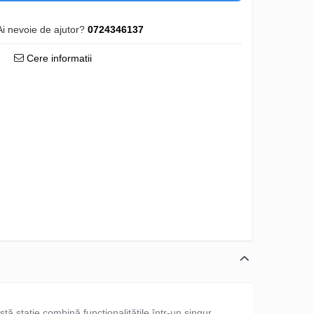
Ai nevoie de ajutor?
0724346137
Cere informatii
stă stație combină funcționalitățile într-un singur