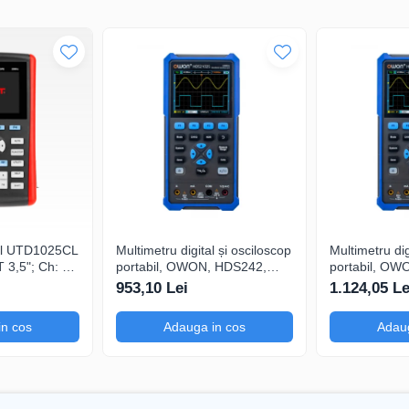
tal UTD1025CL
Multimetru digital și osciloscop
Multimetru dig
3,5"; Ch: 1;
portabil, OWON, HDS242,
portabil, OW
 compatibil
200mV-1kV, 200mA-
200mV-1kV, 
953,10 Lei
1.124,05 Le
serială
in cos
Adauga in cos
Adaug