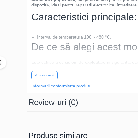
dispozitiv, ideal pentru reparații electronice, întreținere
Caracteristici principale:
Interval de temperatura 100 ~ 480 °C.
De ce să alegi acest mo
Este echipată cu sistem de exploatare in siguranta, care
Specificații Tehnice
Vezi mai mult
Caracteristică
Detalii
Informatii conformitate produs
Tip
Stație de lipit
Preț unitar EXW
42
Review-uri
(0)
Dispozitiv de evacuare a aerului
Mașina Pneumati
Volumul de aer
120L/min
Dimensiune
291L * 261W * 1
Produse similare