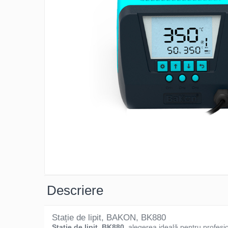
Osciloscoape B&K PRECISION
Osciloscoape FLUKE
Osciloscoape GW INSTEK
Osciloscoape HANTEK
Osciloscoape KEYSIGHT
Osciloscoape OWON
Osciloscoape Peaktech
Osciloscoape ROHDE & SCHWARZ
Osciloscoape TELEDYNE LECROY
Osciloscoape UNI-T
Descriere
Stație de lipit, BAKON, BK880
Stație de lipit, BK880
, alegerea ideală pentru profesion