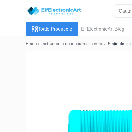
Toate Produsele
Toate Produsele
ElfElectronicArt Blog
Audio
Auto
Home /
Instrumente de masura si control /
Stație de li
Instrumente de masura si control
Clesti Ampermetrici
Multimetre Digitale
Scule Atelier
Surse de alimentare
Termometre
Testere
Osciloscoape
Accesorii
Osciloscoape AXIOMET