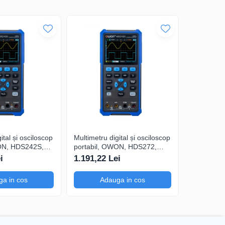
ital și osciloscop
Multimetru digital și osciloscop
Multimetru 
ON, HDS242S,
portabil, OWON, HDS272,
portabil,
200mA-
200mV-1kV, 200mA-
200mV-1k
i
1.191,22 Lei
1.374,39
a in cos
Adauga in cos
Ad