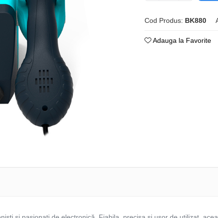
Cod Produs:
BK880
Adauga la Favorite
iști și pasionați de electronică. Fiabila, precisa și ușor de utilizat, acea