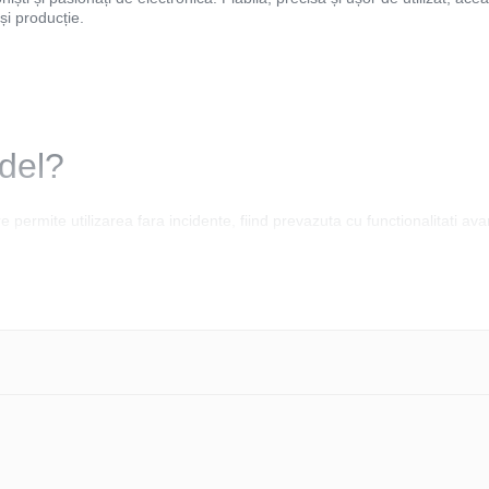
 și producție.
del?
 permite utilizarea fara incidente, fiind prevazuta cu functionalitati av
că
45Hmm