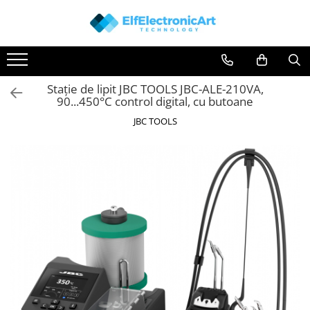
Toate Produsele
Audio
Stație de lipit JBC TOOLS JBC-ALE-210VA,
Auto
90...450°C control digital, cu butoane
Instrumente de masura si control
JBC TOOLS
Clesti Ampermetrici
Multimetre Digitale
Scule Atelier
Surse de alimentare
Termometre
Testere
Osciloscoape
Accesorii
Osciloscoape AXIOMET