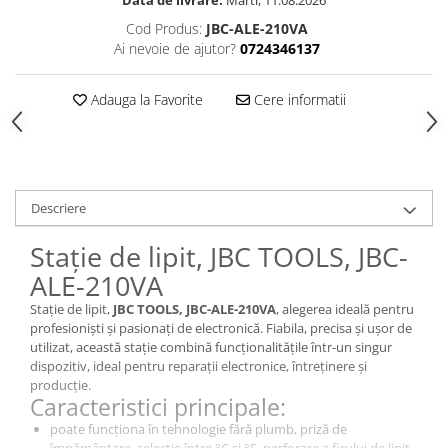
Data de livrare:
Marti, 11.08.2026
Cod Produs:
JBC-ALE-210VA
Ai nevoie de ajutor?
0724346137
Adauga la Favorite
Cere informatii
Descriere
Stație de lipit, JBC TOOLS, JBC-
ALE-210VA
Stație de lipit,
JBC TOOLS, JBC-ALE-210VA
, alegerea ideală pentru
profesioniști și pasionați de electronică. Fiabila, precisa și ușor de
utilizat, această stație combină funcționalitățile într-un singur
dispozitiv, ideal pentru reparații electronice, întreținere și
producție.
Caracteristici principale:
poate funcționa în tehnologie fără plumb, priză de