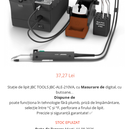
Osciloscoape B&K PRECISION
Osciloscoape FLUKE
Osciloscoape GW INSTEK
Osciloscoape HANTEK
Osciloscoape KEYSIGHT
Osciloscoape OWON
Osciloscoape Peaktech
Osciloscoape ROHDE & SCHWARZ
Osciloscoape TELEDYNE LECROY
37,27 Lei
Osciloscoape UNI-T
Stație de lipit JBC TOOLS JBC-ALE-210VA, cu
Masurare de
digital, cu
butoane, .
Dispune de
poate funcționa în tehnologie fără plumb, priză de împământare,
selecție între °C și °F, perforare a firului de lipit.
Precizie și siguranță garantate! ✅
STOC EPUIZAT