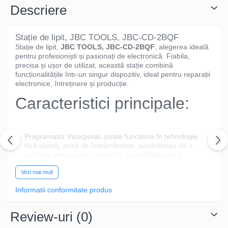
Descriere
Stație de lipit, JBC TOOLS, JBC-CD-2BQF
Stație de lipit,
JBC TOOLS, JBC-CD-2BQF
, alegerea ideală
pentru profesioniști și pasionați de electronică. Fiabila,
precisa și ușor de utilizat, această stație combină
funcționalitățile într-un singur dispozitiv, ideal pentru reparații
electronice, întreținere și producție.
Caracteristici principale:
Programator încorporat, poate funcționa în tehnologie
fără plumb, priză de împământare, posibilitatea de a
schimba temperatura stand-by, posibilitatea de a
schimba timpul necesar pentru a porni stand-by sau
Vezi mai mult
hibernare, înlocuirea vârfului în stare fierbinte,
înlocuirea vârfului cu o singură mână, gamă largă de
Informatii conformitate produs
vârfuri.
De ce să alegi acest
Review-uri
(0)