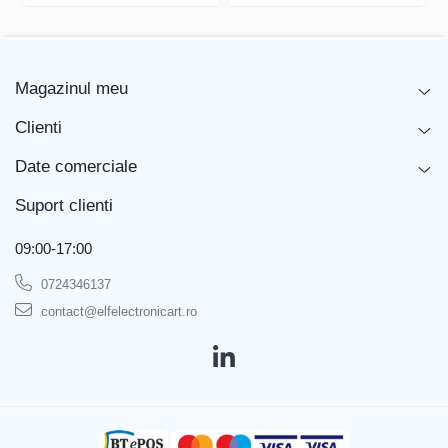
stației
Caracteristicile
Programator încorporat, poate
echipamentului
funcționa în tehnologie fără plumb,
de lipit
priză de împământare, posibilitatea de
Magazinul meu
a schimba temperatura stand-by,
posibilitatea de a schimba timpul
Clienti
necesar pentru a porni stand-by sau
hibernare, înlocuirea vârfului în stare
Date comerciale
fierbinte, înlocuirea vârfului cu o
singură mână, gamă largă de vârfuri
Suport clienti
Tip display
LCD
utilizat
09:00-17:00
Echipament
JBC-T245-A ciocan de lipit, vârfuri de
0724346137
standard
lipit nu sunt incluse, curățător de vârfuri
contact@elfelectronicart.ro
Conectori
Europa
pentru țară
Versiune
ESD
Tip de element
în vârf
de încălzire