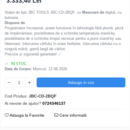
3.333,40 Lei
Stație de lipit JBC TOOLS JBC-CD-2BQF, cu
Masurare de
digital, cu
butoane, .
Dispune de
Programator încorporat, poate funcționa în tehnologie fără plumb, priză
de împământare, posibilitatea de a schimba temperatura stand-by,
posibilitatea de a schimba timpul necesar pentru a porni stand-by sau
hibernare, înlocuirea vârfului în stare fierbinte, înlocuirea vârfului cu o
singură mână, gamă largă de vârfuri.
Precizie și siguranță garantate! ✅
IN STOC
Data de livrare:
Miercuri, 12.08.2026
Adauga in cos
Cod Produs:
JBC-CD-2BQF
Ai nevoie de ajutor?
0724346137
Adauga la Favorite
Cere informatii