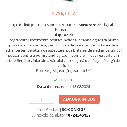
5.796,11 Lei
Stație de lipit JBC TOOLS JBC-CDN-2QF, cu
Masurare de
digital, cu
butoane, .
Dispune de
Programator încorporat, poate funcționa în tehnologie fără plumb,
priză de împământare, pentru lucru de precizie, posibilitatea de a
schimba temperatura de așteptare, posibilitatea de a schimba timpul
necesar pentru a porni stand-by sau hibernare, înlocuirea vârfului în
stare fierbinte, înlocuirea vârfului cu o singură mână, gamă largă de
vârfuri.
Precizie și siguranță garantate! ✅
IN STOC
Data de livrare:
Joi, 13.08.2026
ADAUGA IN COS
Cod Produs:
JBC-CDN-2QF
Ai nevoie de ajutor?
0724346137